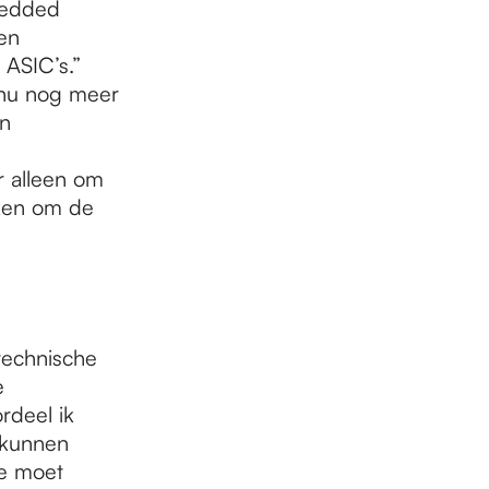
bedded
en
 ASIC’s.”
a nu nog meer
jn
r alleen om
iken om de
 technische
e
rdeel ik
e kunnen
ze moet