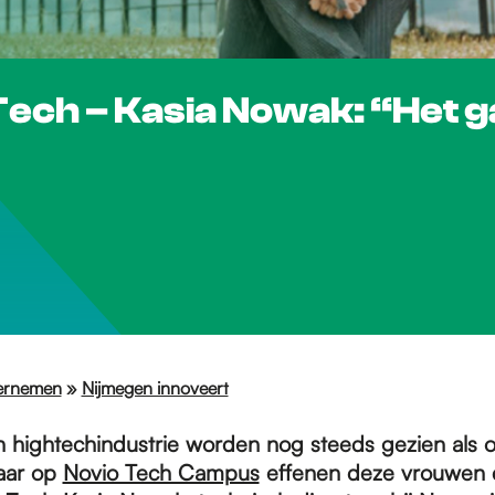
Tech – Kasia Nowak: “Het g
ernemen
»
Nijmegen innoveert
n hightechindustrie worden nog steeds gezien als
aar op
Novio Tech Campus
effenen deze vrouwen 