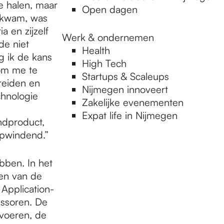
ie halen, maar
Open dagen
t kwam, was
 en zijzelf
Werk & ondernemen
de niet
Health
g ik de kans
High Tech
 om me te
Startups & Scaleups
reiden en
Nijmegen innoveert
chnologie
Zakelijke evenementen
Expat life in Nijmegen
indproduct,
 opwindend.”
bben. In het
ren van de
 Application-
essoren. De
tvoeren, de