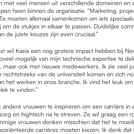
met veel mensen uit verschillende domeinen en 
pen heen binnen de organisatie. “Marketing, projec
Ze moeten allemaal samenkomen om iets speciaals 
j om de stukjes in elkaar te passen. Duidelijke com
 de juiste keuzes zijn even cruciaal.”
st wil Kasia een nog grotere impact hebben bij Nex
zoveel mogelijk van mijn technische expertise te de
maar ook met nieuwe medewerkers. Ik zie veel ju
e rechtstreeks van de universiteit komen en zich 
n het werken in onze branche. Ik vind het leuk om
lek te vinden.”
 andere vrouwen te inspireren om een carrière in 
org en hightech na te streven. Ze wil graag een r
ommige vrouwen denken misschien dat het te moeilijk
 georiënteerde carrières moeten kiezen. Ik denk dat 