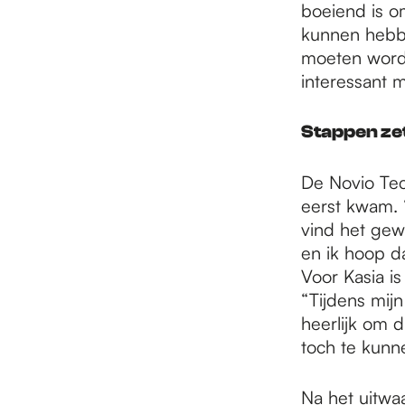
boeiend is o
kunnen hebb
moeten worde
interessant m
Stappen ze
De Novio Tec
eerst kwam. “
vind het gewe
en ik hoop d
Voor Kasia i
“Tijdens mij
heerlijk om d
toch te kunn
Na het uitwaa