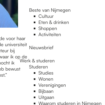
Beste van Nijmegen
Cultuur
Eten & drinken
Shoppen
Activiteiten
de voor haar
 universiteit
Nieuwsbrief
teur bij
waar ik op de
Werk & studeren
mocht ik
Studeren
heb bewust
Studies
st.”
Wonen
Verenigingen
Bijbaan
Uitgaan
Waarom studeren in Nijmegen