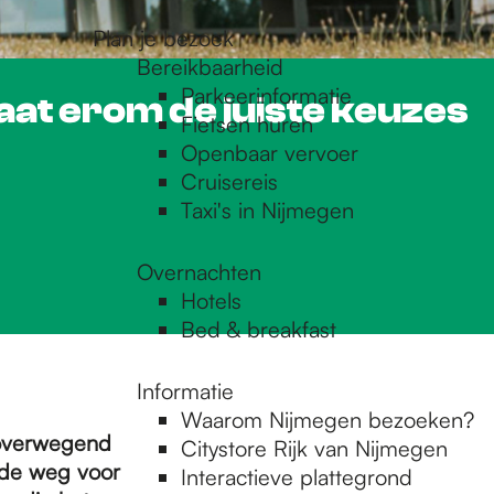
Plan je bezoek
Bereikbaarheid
Parkeerinformatie
aat erom de juiste keuzes
Fietsen huren
Openbaar vervoer
Cruisereis
Taxi's in Nijmegen
Overnachten
Hotels
Bed & breakfast
Informatie
Waarom Nijmegen bezoeken?
 overwegend
Citystore Rijk van Nijmegen
de weg voor
Interactieve plattegrond