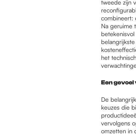
tweede zijn 
reconfigurab
combineert: d
Na geruime ti
betekenisvol
belangrijkste
kosteneffect
het technisc
verwachtinge
Een gevoel 
De belangrijk
keuzes die b
productideeë
vervolgens op
omzetten in 