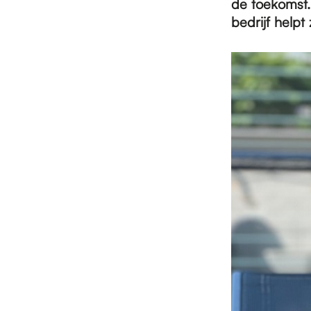
e
de toekomst. 
bedrijf helpt
p
a
g
e