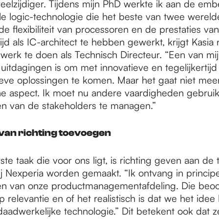
veelzijdiger. Tijdens mijn PhD werkte ik aan de em
le logic-technologie die het beste van twee wereld
e flexibiliteit van processoren en de prestaties van
jd als IC-architect te hebben gewerkt, krijgt Kasi
 werk te doen als Technisch Directeur. “Een van mi
 uitdagingen is om met innovatieve en tegelijkertijd
ieve oplossingen te komen. Maar het gaat niet mee
he aspect. Ik moet nu andere vaardigheden gebru
n van de stakeholders te managen.”
van richting toevoegen
ste taak die voor ons ligt, is richting geven aan de
ij Nexperia worden gemaakt. “Ik ontvang in princip
n van onze productmanagementafdeling. Die beoo
 relevantie en of het realistisch is dat we het ide
daadwerkelijke technologie.” Dit betekent ook dat 