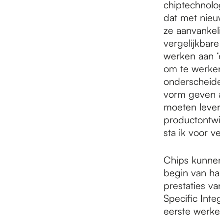
chiptechnolog
dat met nieu
ze aanvankel
vergelijkbare
werken aan ‘
om te werken
onderscheide
vorm geven aa
moeten lever
productontwik
sta ik voor v
Chips kunnen
begin van haa
prestaties va
Specific Int
eerste werke