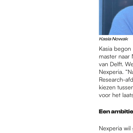
Kasia Nowak
Kasia begon 
master naar 
van Delft. We
Nexperia. “N
Research-afde
kiezen tusse
voor het laat
Een ambitie
Nexperia wil