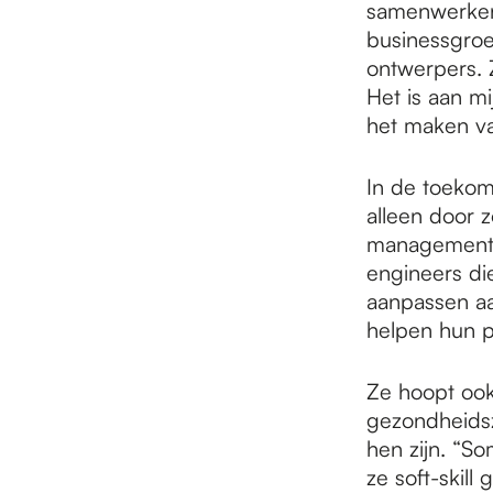
samenwerken 
businessgroe
ontwerpers. 
Het is aan mi
het maken van
In de toekom
alleen door 
management, 
engineers di
aanpassen aa
helpen hun p
Ze hoopt ook
gezondheidsz
hen zijn. “S
ze soft-skill