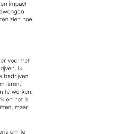
een impact
gedwongen
ten zien hoe
er voor het
ijven. Ik
e bedrijven
n leren.”
n te werken.
k en het is
itten, maar
eria om te