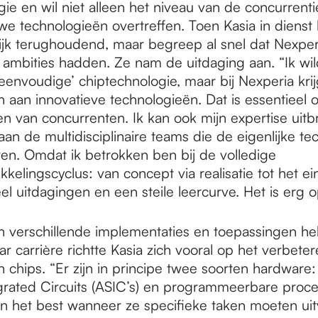
ie en wil niet alleen het niveau van de concurrent
we technologieën overtreffen. Toen Kasia in diens
ijk terughoudend, maar begreep al snel dat Nexperia
 ambities hadden. Ze nam de uitdaging aan. “Ik wil
eenvoudige’ chiptechnologie, maar bij Nexperia krij
 aan innovatieve technologieën. Dat is essentieel
n van concurrenten. Ik kan ook mijn expertise uitb
n de multidisciplinaire teams die de eigenlijke te
en. Omdat ik betrokken ben bij de volledige
kelingscyclus: van concept via realisatie tot het e
eel uitdagingen en een steile leercurve. Het is erg
 verschillende implementaties en toepassingen he
r carrière richtte Kasia zich vooral op het verbete
n chips. “Er zijn in principe twee soorten hardware:
egrated Circuits (ASIC’s) en programmeerbare proc
n het best wanneer ze specifieke taken moeten ui