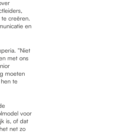
over
tleiders,
te creëren.
municatie en
peria. “Niet
len met ons
nior
nog moeten
 hen te
de
olmodel voor
 is, of dat
het net zo