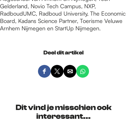
Gelderland, Novio Tech Campus, NXP,
RadboudUMC, Radboud University, The Economic
Board, Kadans Science Partner, Toerisme Veluwe
Arnhem Nijmegen en StartUp Nijmegen.
Deel dit artikel
D
D
D
D
e
e
e
e
e
e
e
e
l
l
l
l
d
d
d
d
Dit vind je misschien ook
e
e
e
e
interessant...
z
z
z
z
e
e
e
e