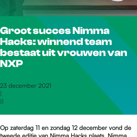
r
Groot succes Nimma
d
Hacks: winnend team
e
bestaat uit vrouwen van
NXP
h
23 december 2021
|
o
|
|
m
Op zaterdag 11 en zondag 12 december vond de
tweede editie van
Nimma Hacks
plaats. Nimma