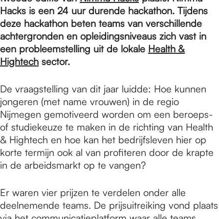
e
Hacks is een 24 uur durende hackathon. Tijdens
deze hackathon beten teams van verschillende
p
achtergronden en opleidingsniveaus zich vast in
een probleemstelling uit de lokale
Health &
Hightech
sector.
a
De vraagstelling van dit jaar luidde: Hoe kunnen
jongeren (met name vrouwen) in de regio
g
Nijmegen gemotiveerd worden om een beroeps-
of studiekeuze te maken in de richting van Health
e
& Hightech en hoe kan het bedrijfsleven hier op
korte termijn ook al van profiteren door de krapte
in de arbeidsmarkt op te vangen?
Er waren vier prijzen te verdelen onder alle
deelnemende teams. De prijsuitreiking vond plaats
via het communicatieplatform waar alle teams