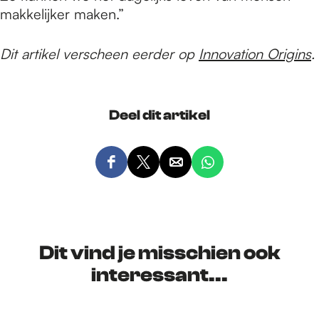
makkelijker maken.”
Dit artikel verscheen eerder op
Innovation Origins
.
Deel dit artikel
D
D
D
D
e
e
e
e
e
e
e
e
l
l
l
l
d
d
d
d
Dit vind je misschien ook
e
e
e
e
interessant...
z
z
z
z
e
e
e
e
p
p
p
p