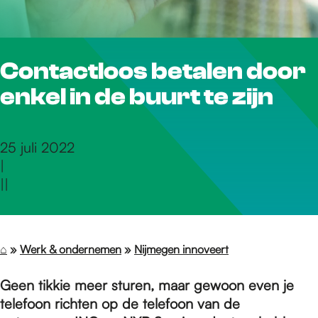
r
Contactloos betalen door
d
enkel in de buurt te zijn
e
25 juli 2022
|
h
|
|
o
⌂
»
Werk & ondernemen
»
Nijmegen innoveert
m
Geen tikkie meer sturen, maar gewoon even je
telefoon richten op de telefoon van de