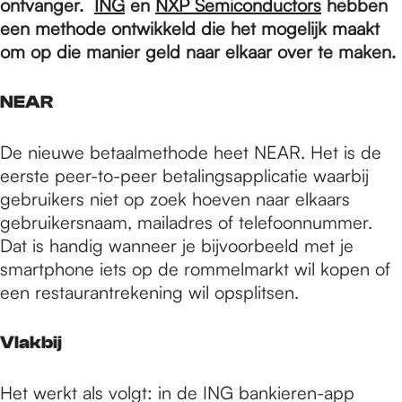
e
ontvanger.
ING
en
NXP Semiconductors
hebben
een methode ontwikkeld die het mogelijk maakt
om op die manier geld naar elkaar over te maken.
p
NEAR
a
De nieuwe betaalmethode heet NEAR. Het is de
eerste peer-to-peer betalingsapplicatie waarbij
g
gebruikers niet op zoek hoeven naar elkaars
gebruikersnaam, mailadres of telefoonnummer.
Dat is handig wanneer je bijvoorbeeld met je
e
smartphone iets op de rommelmarkt wil kopen of
een restaurantrekening wil opsplitsen.
Vlakbij
Het werkt als volgt: in de ING bankieren-app