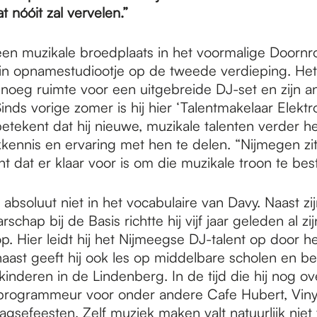
t nóóit zal vervelen.”
een muzikale broedplaats in het voormalige Doornro
in opnamestudiootje op de tweede verdieping. Het 
enoeg ruimte voor een uitgebreide DJ-set en zijn a
inds vorige zomer is hij hier ‘Talentmakelaar Elektr
betekent dat hij nieuwe, muzikale talenten verder he
kennis en ervaring met hen te delen. “Nijmegen zit
nt dat er klaar voor is om die muzikale troon te best
st absoluut niet in het vocabulaire van Davy. Naast zi
rschap bij de Basis richtte hij vijf jaar geleden al z
p. Hier leidt hij het Nijmeegse DJ-talent op door h
aast geeft hij ook les op middelbare scholen en beg
inderen in de Lindenberg. In de tijd die hij nog ov
s programmeur voor onder andere Cafe Hubert, Viny
gsefeesten. Zelf muziek maken valt natuurlijk niet 