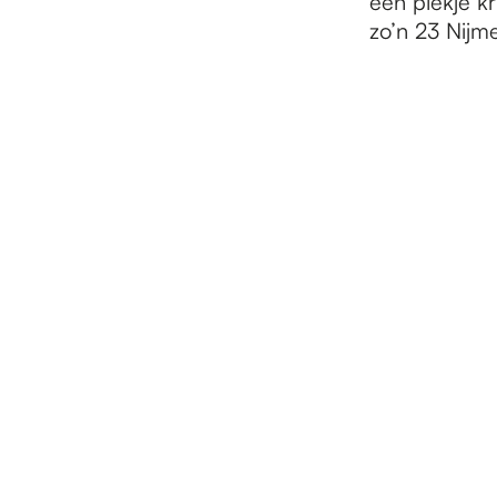
een plekje k
zo’n 23 Nij