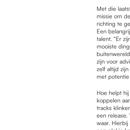
Met die laat
missie om de
richting te g
Een belangrij
talent. “Er 
mooiste ding
buitenwereld”,
zijn voor adv
zelf altijd z
met potentie 
Hoe helpt hij
koppelen aan
tracks klink
een release.
waar. Hierbi