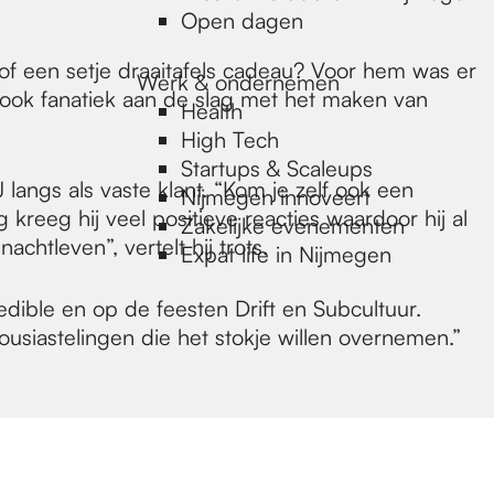
Open dagen
r of een setje draaitafels cadeau? Voor hem was er
Werk & ondernemen
an ook fanatiek aan de slag met het maken van
Health
High Tech
Startups & Scaleups
angs als vaste klant. “Kom je zelf ook een
Nijmegen innoveert
g kreeg hij veel positieve reacties waardoor hij al
Zakelijke evenementen
chtleven”, vertelt hij trots.
Expat life in Nijmegen
edible en op de feesten Drift en Subcultuur.
ousiastelingen die het stokje willen overnemen.”