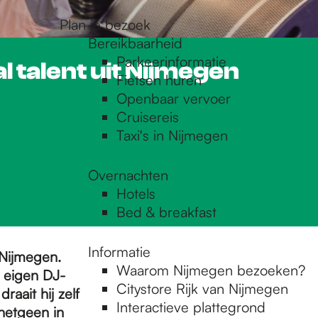
Plan je bezoek
Bereikbaarheid
Parkeerinformatie
 talent uit Nijmegen
Fietsen huren
Openbaar vervoer
Cruisereis
Taxi's in Nijmegen
Overnachten
Hotels
Bed & breakfast
Informatie
 Nijmegen.
Waarom Nijmegen bezoeken?
n eigen DJ-
Citystore Rijk van Nijmegen
raait hij zelf
Interactieve plattegrond
 hetgeen in