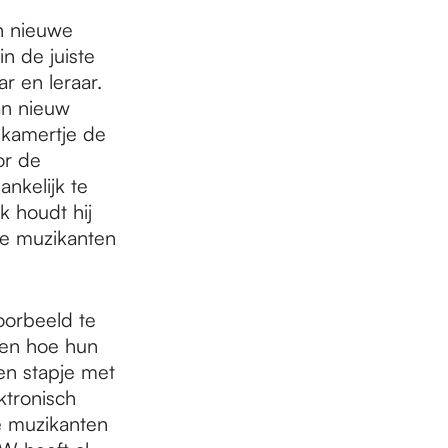
n nieuwe
n de juiste
ar en leraar.
van nieuw
nkamertje de
or de
ankelijk te
k houdt hij
 de muzikanten
oorbeeld te
ren hoe hun
en stapje met
tronisch
e muzikanten