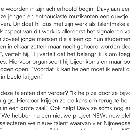
ste woorden in zijn achterhoofd begint Davy aan ee
ze jongen en enthousiaste muzikanten een duwtje i
even. Dit doet hij dus met zijn werk als talentmakela
k aspect van dit werk is allereerst het signaleren 
zijn zoveel jonge mensen die alleen op hun studente
en in elkaar zetten maar nooit gehoord worden do
 vertelt hij. Hij vertelt dat het belangrijk is om toeg
ies. Hiervoor organiseert hij bijeenkomsten maar oo
ijn ogen open. “Voordat ik kan helpen moet ik eerst
in beeld krijgen.”
 deze talenten dan verder? “Ik help ze door ze bijv
 gigs. Hierdoor krijgen ze de kans om terug te ho
en in een grote zaal.” Ook helpt Davy ze soms nog e
 “We hebben nu een nieuwe project NEW: new elek
j selecteren we nieuw talent waarvan vier Nijmeegs