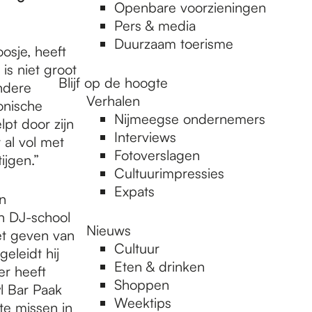
Openbare voorzieningen
Pers & media
Duurzaam toerisme
osje, heeft
is niet groot
Blijf op de hoogte
ndere
Verhalen
onische
Nijmeegse ondernemers
lpt door zijn
Interviews
 al vol met
Fotoverslagen
ijgen.”
Cultuurimpressies
Expats
jn
ijn DJ-school
Nieuws
et geven van
Cultuur
eleidt hij
Eten & drinken
er heeft
Shoppen
l Bar Paak
Weektips
te missen in