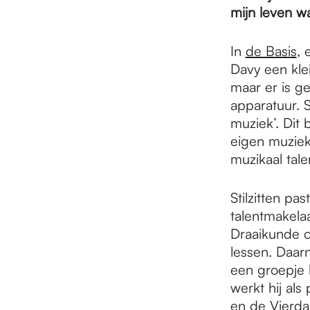
e
mijn leven wa
p
In
de Basis
, 
Davy een kle
maar er is g
a
apparatuur. S
muziek’. Dit 
eigen muziek
g
muzikaal tale
e
Stilzitten pa
talentmakelaa
Draaikunde o
lessen. Daarn
een groepje k
werkt hij al
en de Vierdaa