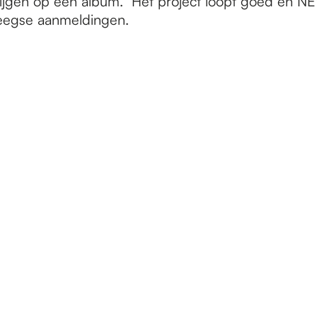
rijgen op een album.” Het project loopt goed en NE
meegse aanmeldingen.