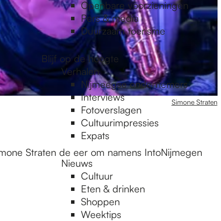
Openbare voorzieningen
Pers & media
Duurzaam toerisme
Blijf op de hoogte
Verhalen
Nijmeegse ondernemers
Interviews
Simone Straten
Fotoverslagen
Cultuurimpressies
Expats
Simone Straten de eer om namens IntoNijmegen
Nieuws
Cultuur
Eten & drinken
Shoppen
Weektips