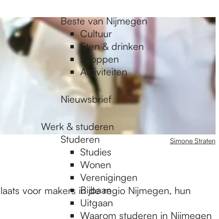
Beste van Nijmegen
Cultuur
Eten & drinken
Shoppen
Activiteiten
Nieuwsbrief
Werk & studeren
Studeren
Simone Straten
Studies
Wonen
Verenigingen
Bijbaan
laats voor makers in de regio Nijmegen, hun
Uitgaan
Waarom studeren in Nijmegen