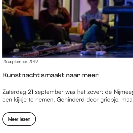
a
v
l
e
e
r
n
b
t
i
t
j
e
C
o
a
25 september 2019
v
b
e
a
Kunstnacht smaakt naar meer
r
r
b
e
K
Zaterdag 21 september was het zover: de Nijmee
i
s
u
een kijkje te nemen. Gehinderd door griepje, ma
j
t
n
C
a
s
a
f
o
Meer lezen
t
b
e
v
n
a