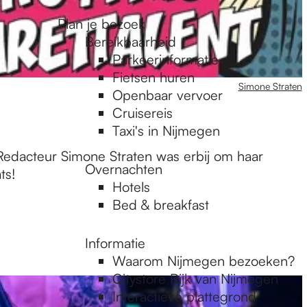
Plan je bezoek
Bereikbaarheid
Parkeerinformatie
Fietsen huren
Simone Straten
Openbaar vervoer
Cruisereis
Taxi's in Nijmegen
 Redacteur Simone Straten was erbij om haar
Overnachten
ts!
Hotels
Bed & breakfast
Informatie
Waarom Nijmegen bezoeken?
Citystore Rijk van Nijmegen
Interactieve plattegrond