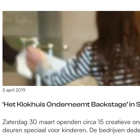
t
e
a
r
t
r
c
e
e
K
h
s
u
t
t
n
s
a
s
m
f
t
a
e
n
a
t
a
k
t
c
t
e
h
n
5 april 2019
t
a
s
a
'Het Klokhuis Onderneemt Backstage’ in 
m
r
a
m
'
Zaterdag 30 maart openden circa 15 creatieve on
a
e
H
deuren speciaal voor kinderen. De bedrijven ded
k
e
e
t