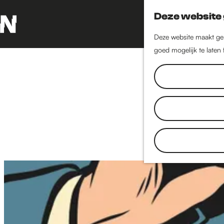
Deze website 
Deze website maakt geb
G
goed mogelijk te laten
a
n
A
a
a
r
d
e
h
o
m
e
p
a
g