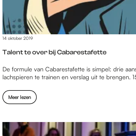
e
14 oktober 2019
Talent te over bij Cabarestafette
T
De formule van Cabarestafette is simpel: drie aa
a
lachspieren te trainen en verslag uit te brengen. 
l
e
o
Meer lezen
n
v
t
e
t
r
e
T
o