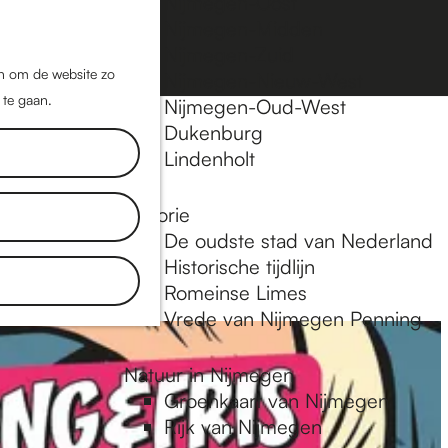
Nijmegen-Oost
Nijmegen-Midden
Z
K
Nijmegen-Zuid
o
a
M
jn om de website zo
Nijmegen-Nieuw-West
e
a
 te gaan.
e
Nijmegen-Oud-West
k
r
Dukenburg
en
n
e
t
Lindenholt
u
n
Historie
De oudste stad van Nederland
Historische tijdlijn
Romeinse Limes
Vrede van Nijmegen Penning
Natuur in Nijmegen
Groenkaart van Nijmegen
Rijk van Nijmegen