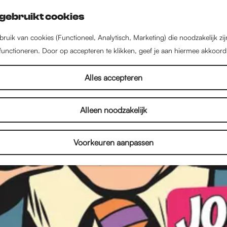
gebruikt cookies
ruik van cookies (Functioneel, Analytisch, Marketing) die noodzakelijk zi
 functioneren. Door op accepteren te klikken, geef je aan hiermee akkoord
rtikelen van Simone Strat
Alles accepteren
Alleen noodzakelijk
Redacteur bij IntoNijmegen
Voorkeuren aanpassen