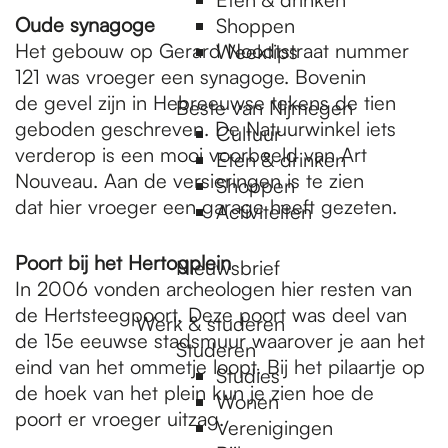
Oude synagoge
Shoppen
Het gebouw op Gerard Noodtstraat nummer
Weektips
121 was vroeger een synagoge. Bovenin
de gevel zijn in Hebreeuwse tekens de tien
Beste van Nijmegen
geboden geschreven. De Natuurwinkel iets
Cultuur
verderop is een mooi voorbeeld van Art
Eten & drinken
Nouveau. Aan de versieringen is te zien
Shoppen
dat hier vroeger een garage heeft gezeten.
Activiteiten
Poort bij het Hertogplein
Nieuwsbrief
In 2006 vonden archeologen hier resten van
de Hertsteegpoort. Deze poort was deel van
Werk & studeren
de 15e eeuwse stadsmuur waarover je aan het
Studeren
eind van het ommetje loopt. Bij het pilaartje op
Studies
de hoek van het plein kun je zien hoe de
Wonen
poort er vroeger uitzag.
Verenigingen