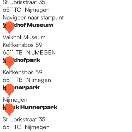
St. Jorisstraat 35
6511TC
Nijmegen
Navigeer naar startpunt
Valkhof Museum
2
Valkhof Museum
Kelfkensbos 59
6511 TB
NIJMEGEN
V
Valkhofpark
3
a
Kelfkensbos 59
l
6511 TB
Nijmegen
k
V
Hunnerpark
4
h
a
o
Nijmegen
l
f
H
Kiosk Hunnerpark
5
k
M
u
h
St. Jorisstraat 35
u
n
o
6511TC
Nijmegen
s
n