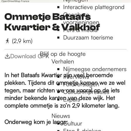
OpenStreetMap France
k
u
Interactieve plattegrond
r
s
Openbare
k
Ommetje Bataafs
e
voorzieningen
Kwartier & Valkhof
u
Pers & media
m
Duurzaam toerisme
(2,9 km)
Blijf op de hoogte
Download GPX
Verhalen
Nijmeegse ondernemers
In het Bataafs Kwartier zijn veel beroemde
Interviews
plekken. Tijdens dit ommetje komen we ze wel
Fotoverslagen
tegen, maar richten we ons vooral op de iets
Cultuurimpressies
minder bekende kanten van deze wijk. Het
Expats
complete ommetje is zo’n 2,9 kilometer lang.
Nieuws
Onderweg kom je langs:
Cultuur
Eten & drinken