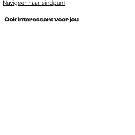
f
Navigeer naar eindpunt
e
e
p
u
r
a
Ook interessant voor jou
m
p
r
a
k
r
k