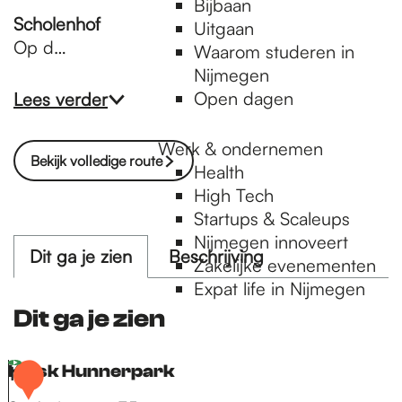
Bijbaan
Scholenhof
Uitgaan
Op d…
Waarom studeren in
Nijmegen
Open dagen
Lees verder
Werk & ondernemen
Bekijk volledige route
Health
High Tech
Startups & Scaleups
Nijmegen innoveert
Dit ga je zien
Beschrijving
Zakelijke evenementen
Expat life in Nijmegen
Dit ga je zien
Kiosk Hunnerpark
1