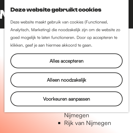
Nijmegen-Oud-West
Deze website gebruikt cookies
Dukenburg
Z
K
Lindenholt
o
a
G
M
Deze website maakt gebruik van cookies (Functioneel,
e
a
a
Analytisch, Marketing) die noodzakelijk zijn om de website zo
e
Historie
k
r
n
goed mogelijk te laten functioneren. Door op accepteren te
n
De oudste stad van
e
t
a
klikken, geef je aan hiermee akkoord te gaan.
u
Nederland
n
a
Historische tijdlijn
r
Alles accepteren
Romeinse Limes
d
Vrede van Nijmegen
e
Alleen noodzakelijk
Penning
h
o
m
Voorkeuren aanpassen
Natuur in Nijmegen
e
Groenkaart van
p
Nijmegen
a
Rijk van Nijmegen
g