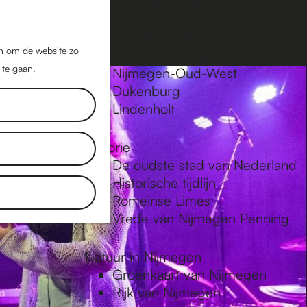
Nijmegen-Oost
Nijmegen-Midden
Z
K
Nijmegen-Zuid
o
a
M
jn om de website zo
Nijmegen-Nieuw-West
e
a
 te gaan.
e
Nijmegen-Oud-West
k
r
Dukenburg
n
e
t
Lindenholt
u
n
Historie
De oudste stad van Nederland
Historische tijdlijn
Romeinse Limes
Vrede van Nijmegen Penning
Natuur in Nijmegen
Groenkaart van Nijmegen
Rijk van Nijmegen