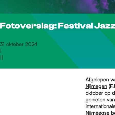
r
Fotoverslag: Festival Jazz
d
e
31 oktober 2024
|
|
|
h
o
Afgelopen w
Nijmegen
(FJ
oktober op d
m
genieten van
international
Nijmeegse bo