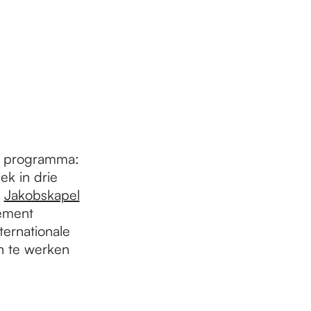
t programma:
ek in drie
e
Jakobskapel
nement
ternationale
n te werken