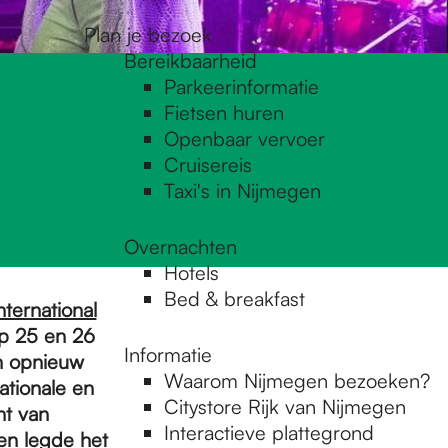
Plan je bezoek
Bereikbaarheid
Parkeerinformatie
Fietsen huren
Openbaar vervoer
Cruisereis
Taxi's in Nijmegen
Overnachten
Hotels
Bed & breakfast
nternational
op 25 en 26
Informatie
en opnieuw
Waarom Nijmegen bezoeken?
ationale en
Citystore Rijk van Nijmegen
nt van
Interactieve plattegrond
en legde het