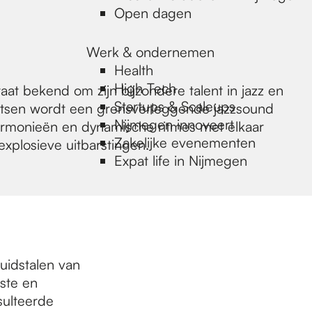
Open dagen
Werk & ondernemen
Health
High Tech
at bekend om zijn bijzondere talent in jazz en
Startups & Scaleups
etsen wordt een grensverleggende jazzsound
Nijmegen innoveert
 harmonieën en dynamische ritmes met elkaar
Zakelijke evenementen
xplosieve uitbarstingen.
Expat life in Nijmegen
uidstalen van
iste en
ulteerde