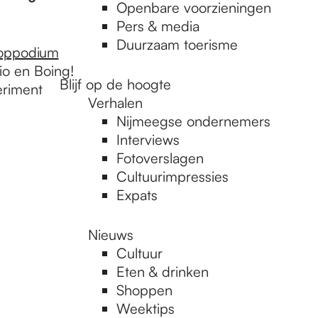
Openbare voorzieningen
Pers & media
Duurzaam toerisme
oppodium
io en Boing!
Blijf op de hoogte
eriment
Verhalen
Nijmeegse ondernemers
Interviews
Fotoverslagen
Cultuurimpressies
Expats
Nieuws
Cultuur
Eten & drinken
Shoppen
Weektips