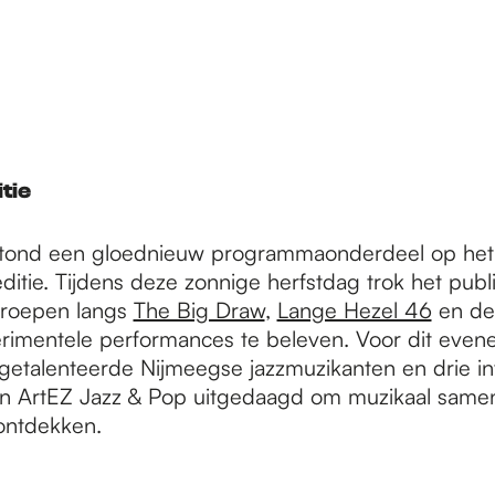
tie
tond een gloednieuw programmaonderdeel op he
itie. Tijdens deze zonnige herfstdag trok het publi
groepen langs
The Big Draw
,
Lange Hezel 46
en d
rimentele performances te beleven. Voor dit eve
getalenteerde Nijmeegse jazzmuzikanten en drie in
n ArtEZ Jazz & Pop uitgedaagd om muzikaal same
 ontdekken.