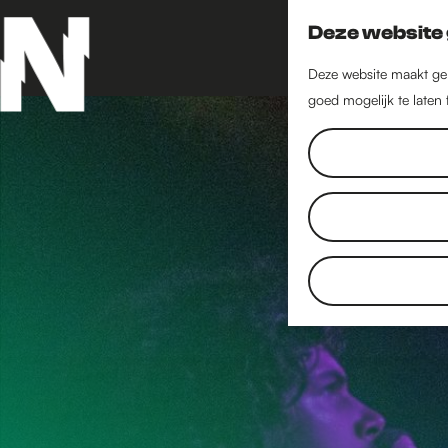
Deze website 
Deze website maakt geb
goed mogelijk te laten
G
a
n
a
a