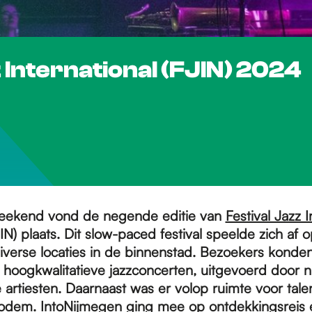
 International (FJIN) 2024
eekend vond de negende editie van
Festival Jazz I
IN) plaats. Dit slow-paced festival speelde zich af 
iverse locaties in de binnenstad. Bezoekers kond
 hoogkwalitatieve jazzconcerten, uitgevoerd door n
e artiesten. Daarnaast was er volop ruimte voor tale
dem. IntoNijmegen ging mee op ontdekkingsreis 