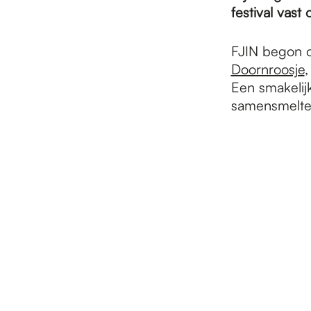
e
festival vast
p
FJIN begon o
Doornroosje
,
Een smakelijk
a
samensmelte
g
e