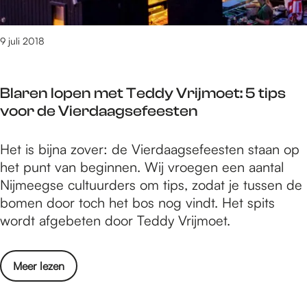
p
n
e
v
n
9 juli 2018
a
m
n
e
d
Blaren lopen met Teddy Vrijmoet: 5 tips
t
e
voor de Vierdaagsefeesten
M
V
a
a
B
Het is bijna zover: de Vierdaagsefeesten staan op
r
l
l
het punt van beginnen. Wij vroegen een aantal
i
k
a
Nijmeegse cultuurders om tips, zodat je tussen de
j
:
r
bomen door toch het bos nog vindt. Het spits
n
4
e
wordt afgebeten door Teddy Vrijmoet.
v
t
n
a
i
l
n
p
o
Meer lezen
o
d
s
v
p
e
v
e