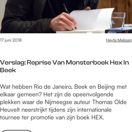
?
e
h
e
d
i
e
2
a
d
R
0
t
a
1
f
b
8
e
b
17 juni 2018
Heyta Melssen
D
e
i
a
s
t
g
t
Verslag: Reprise Van Monsterboek Hex In
H
1
j
Beek
o
:
e
l
e
?
V
Wat hebben Rio de Janeiro, Beek en Beijing met
e
e
e
elkaar gemeen? Het zijn de opeenvolgende
2
n
r
plekken waar de Nijmeegse auteur Thomas Olde
0
d
s
Heuvelt neerstrijkt tijdens zijn internationale
1
a
l
tournee ter promotie van zijn boek HEX.
8
g
a
D
v