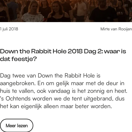
2
v
a
R
0
o
a
a
1
o
g
b
8
r
s
b
1 juli 2018
Mirte van Rooijen
D
d
e
i
a
e
f
t
g
V
e
Down the Rabbit Hole 2018 Dag 2: waar is
H
3
i
e
dat feestje?
o
:
e
s
l
d
r
t
D
Dag twee van Down the Rabbit Hole is
e
e
d
e
o
aangebroken. En om gelijk maar met de deur in
2
p
a
n
w
huis te vallen, ook vandaag is het zonnig en heet.
0
r
a
n
's Ochtends worden we de tent uitgebrand, dus
1
a
g
t
het kan eigenlijk alleen maar beter worden.
8
c
s
h
D
h
e
e
a
t
f
o
Meer lezen
R
g
v
e