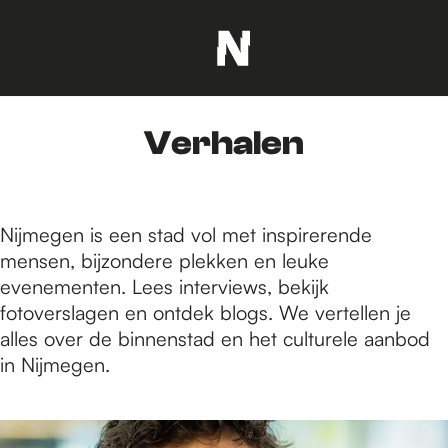
G
a
n
Verhalen
a
a
r
d
Nijmegen is een stad vol met inspirerende
e
mensen, bijzondere plekken en leuke
h
evenementen. Lees interviews, bekijk
o
fotoverslagen en ontdek blogs. We vertellen je
m
alles over de binnenstad en het culturele aanbod
e
in Nijmegen.
p
a
1
g
5