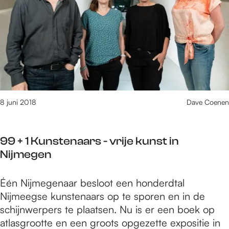
t
e
m
n
x
e
a
I
e
c
n
g
h
B
s
t
e
e
:
e
K
M
k
u
8 juni 2018
Dave Coenen
e
n
r
s
l
99 + 1 Kunstenaars - vrije kunst in
t
e
Nijmegen
n
y
a
n
9
Één Nijmegenaar besloot een honderdtal
c
E
9
Nijmeegse kunstenaars op te sporen en in de
h
n
+
schijnwerpers te plaatsen. Nu is er een boek op
t
A
1
atlasgrootte en een groots opgezette expositie in
:
f