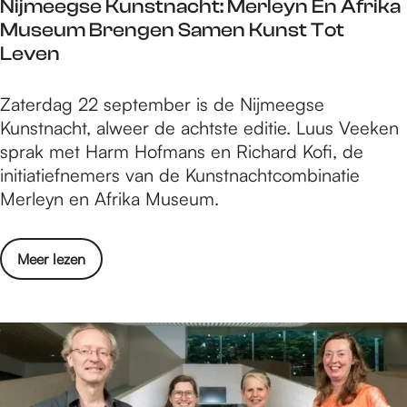
t
Nijmeegse Kunstnacht: Merleyn En Afrika
s
r
z
u
Museum Brengen Samen Kunst Tot
e
b
i
u
Leven
V
o
n
r
a
e
g
N
Zaterdag 22 september is de Nijmeegse
n
k
e
i
Kunstnacht, alweer de achtste editie. Luus Veeken
M
H
n
j
sprak met Harm Hofmans en Richard Kofi, de
o
e
a
m
initiatiefnemers van de Kunstnachtcombinatie
n
x
v
e
Merleyn en Afrika Museum.
s
I
o
e
t
n
n
g
e
B
t
o
Meer lezen
s
r
e
u
v
e
b
e
u
e
K
o
k
r
r
u
e
N
n
k
i
s
H
j