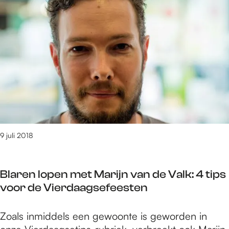
e
7
6
t
/
m
1
5
8
4
v
9 juli 2018
a
n
1
Blaren lopen met Marijn van de Valk: 4 tips
6
voor de Vierdaagsefeesten
1
2
B
Zoals inmiddels een gewoonte is geworden in
r
l