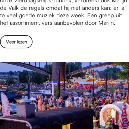
onze Vierdaagsetips-rubriek, verbreekt ook Marijn
e
a
de Valk de regels omdat hij niet anders kan: er is
s
r
te veel goede muziek deze week. Een greep uit
u
e
het assortiment, vers aanbevolen door Marijn.
l
n
t
l
a
o
Meer lezen
o
t
v
p
e
e
e
n
r
n
B
m
l
e
a
t
r
M
e
a
n
r
l
i
o
j