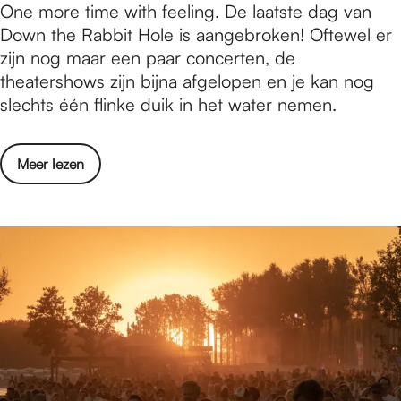
e
D
One more time with feeling. De laatste dag van
d
:
e
s
o
Down the Rabbit Hole is aangebroken! Oftewel er
d
5
r
t
w
zijn nog maar een paar concerten, de
y
t
d
e
n
theatershows zijn bijna afgelopen en je kan nog
V
i
a
n
t
slechts één flinke duik in het water nemen.
r
p
a
h
i
s
g
e
j
v
s
o
Meer lezen
R
m
o
e
v
a
o
o
f
e
b
e
r
e
r
b
t
d
e
D
i
:
e
s
o
t
5
V
t
w
H
t
i
e
n
o
i
e
n
t
l
p
r
h
e
s
d
e