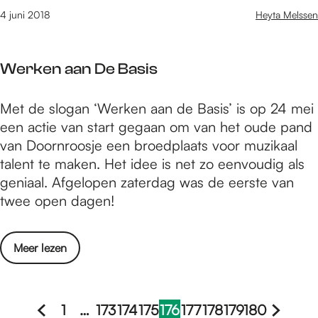
k
s
S
n
4 juni 2018
Heyta Melssen
u
e
a
a
n
u
m
a
s
m
e
Werken aan De Basis
r
t
B
n
s
i
r
K
W
Met de slogan ‘Werken aan de Basis’ is op 24 mei
-
n
e
u
e
een actie van start gegaan om van het oude pand
v
N
n
n
r
van Doornroosje een broedplaats voor muzikaal
r
i
g
s
k
talent te maken. Het idee is net zo eenvoudig als
i
j
e
t
e
geniaal. Afgelopen zaterdag was de eerste van
j
m
n
T
n
twee open dagen!
e
e
S
o
a
k
g
a
t
a
u
e
m
o
Meer lezen
L
n
n
n
e
v
e
D
s
n
e
v
e
t
K
r
e
1
…
173
174
175
176
177
178
179
180
B
i