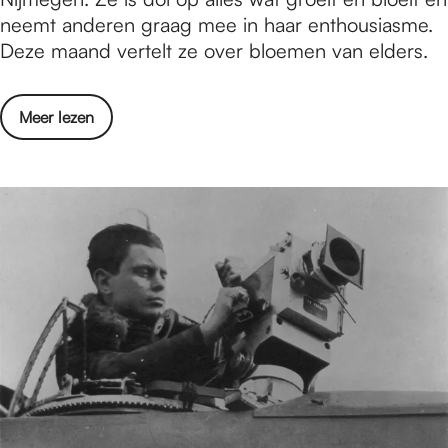
p
neemt anderen graag mee in haar enthousiasme.
U
a
Deze maand vertelt ze over bloemen van elders.
S
d
m
o
Meer lezen
e
v
t
e
d
r
e
O
s
p
t
p
a
a
d
d
s
m
e
e
c
t
o
d
l