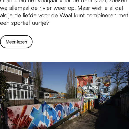
strand. Nu het voorjaar voor de deur staat, zoeken
e
o
we allemaal de rivier weer op. Maar wist je al dat
s
r
als je de liefde voor de Waal kunt combineren met
u
t
een sportief uurtje?
l
e
t
n
a
o
Meer lezen
o
t
v
p
e
e
h
n
r
e
S
t
p
s
o
t
r
r
t
a
e
n
n
d
o
v