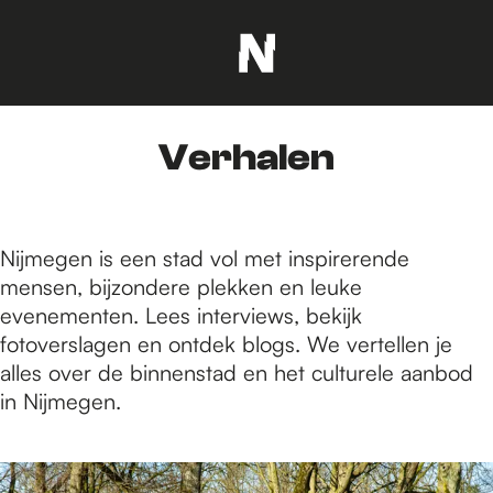
G
a
n
Verhalen
a
a
r
d
Nijmegen is een stad vol met inspirerende
e
mensen, bijzondere plekken en leuke
h
evenementen. Lees interviews, bekijk
o
fotoverslagen en ontdek blogs. We vertellen je
m
alles over de binnenstad en het culturele aanbod
e
in Nijmegen.
p
a
1
g
2