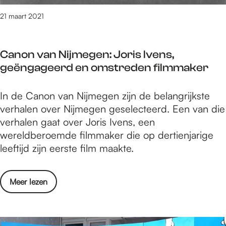
e
o
s
21 maart 2021
o
t
g
a
:
Canon van Nijmegen: Joris Ivens,
d
B
geëngageerd en omstreden filmmaker
s
l
e
o
C
In de Canon van Nijmegen zijn de belangrijkste
c
e
a
verhalen over Nijmegen geselecteerd. Een van die
o
m
n
verhalen gaat over Joris Ivens, een
l
e
o
wereldberoemde filmmaker die op dertienjarige
o
n
n
leeftijd zijn eerste film maakte.
o
v
v
g
a
a
:
n
o
Meer lezen
n
B
e
v
N
l
l
e
i
o
d
r