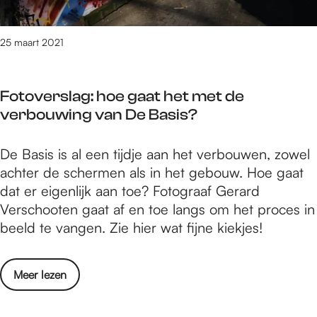
p
a
h
n
e
25 maart 2021
d
t
e
s
W
Fotoverslag: hoe gaat het met de
t
a
verbouwing van De Basis?
r
a
a
l
F
De Basis is al een tijdje aan het verbouwen, zowel
n
?
o
achter de schermen als in het gebouw. Hoe gaat
d
D
t
dat er eigenlijk aan toe? Fotograaf Gerard
v
a
o
Verschooten gaat af en toe langs om het proces in
a
t
v
beeld te vangen. Zie hier wat fijne kiekjes!
n
k
e
d
a
r
e
n
o
Meer lezen
s
W
m
v
l
a
e
e