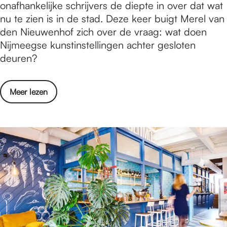
e
onafhankelijke schrijvers de diepte in over dat wat
J
g
e
nu te zien is in de stad. Deze keer buigt Merel van
o
e
l
den Nieuwenhof zich over de vraag: wat doen
r
ë
d
Nijmeegse kunstinstellingen achter gesloten
i
n
e
deuren?
s
g
n
I
a
d
v
g
o
Meer lezen
e
e
e
v
K
n
e
e
u
s
r
r
n
,
d
B
s
g
e
e
t
e
n
e
N
ë
o
l
i
n
m
d
j
g
s
e
m
a
t
n