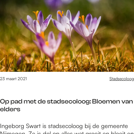
S
n
o
J
p
a
h
n
i
-
e
N
,
E
E
U
l
S
i
e
23 maart 2021
Stadsecoloog
n
J
Op pad met de stadsecoloog: Bloemen van
a
elders
n
-
O
Ingeborg Swart is stadsecoloog bij de gemeente
N
p
Nijmegen. Ze is dol op alles wat groeit en bloeit en
E