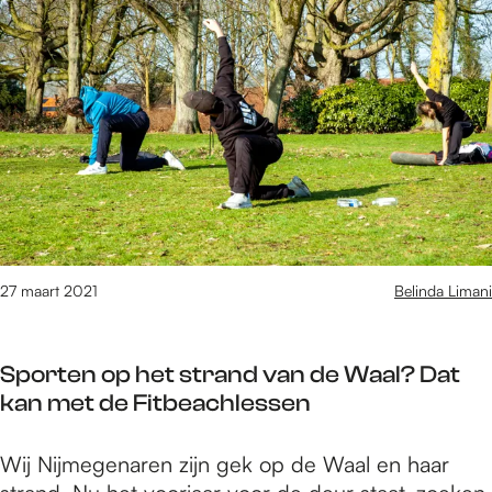
e
2
5
t
/
m
1
2
3
3
v
27 maart 2021
Belinda Limani
a
n
1
Sporten op het strand van de Waal? Dat
6
kan met de Fitbeachlessen
1
1
S
Wij Nijmegenaren zijn gek op de Waal en haar
r
p