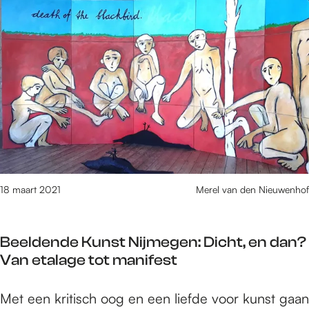
j
e
e
C
m
m
r
a
e
e
s
n
g
n
o
e
v
n
n
a
v
:
n
a
J
e
n
o
l
N
r
d
i
i
e
j
18 maart 2021
Merel van den Nieuwenhof
s
r
m
I
s
e
v
Beeldende Kunst Nijmegen: Dicht, en dan?
g
e
Van etalage tot manifest
e
n
n
s
B
Met een kritisch oog en een liefde voor kunst gaan
:
,