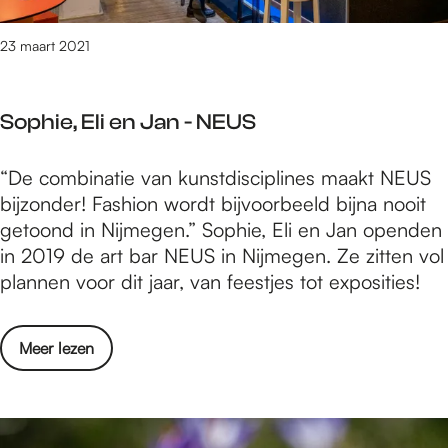
w
s
e
i
i
r
23 maart 2021
n
s
s
g
?
-
v
Sophie, Eli en Jan - NEUS
F
a
i
n
S
“De combinatie van kunstdisciplines maakt NEUS
k
D
o
bijzonder! Fashion wordt bijvoorbeeld bijna nooit
a
e
p
getoond in Nijmegen.” Sophie, Eli en Jan openden
B
h
in 2019 de art bar NEUS in Nijmegen. Ze zitten vol
a
i
plannen voor dit jaar, van feestjes tot exposities!
s
e
i
,
s
o
Meer lezen
E
?
v
l
e
i
r
e