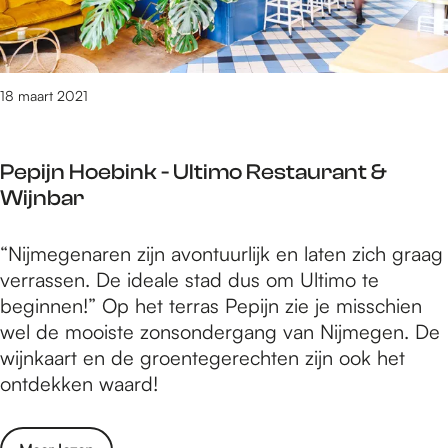
e
g
r
d
g
e
e
e
e
e
d
K
n
r
e
u
18 maart 2021
:
d
n
n
D
e
f
s
i
n
i
Pepijn Hoebink - Ultimo Restaurant &
t
c
o
l
Wijnbar
N
h
m
m
i
t
s
m
P
“Nijmegenaren zijn avontuurlijk en laten zich graag
j
,
t
a
e
verrassen. De ideale stad dus om Ultimo te
m
e
r
k
p
beginnen!” Op het terras Pepijn zie je misschien
e
n
e
e
i
wel de mooiste zonsondergang van Nijmegen. De
g
d
d
r
j
wijnkaart en de groentegerechten zijn ook het
e
a
e
n
ontdekken waard!
n
n
n
H
:
?
f
o
D
V
i