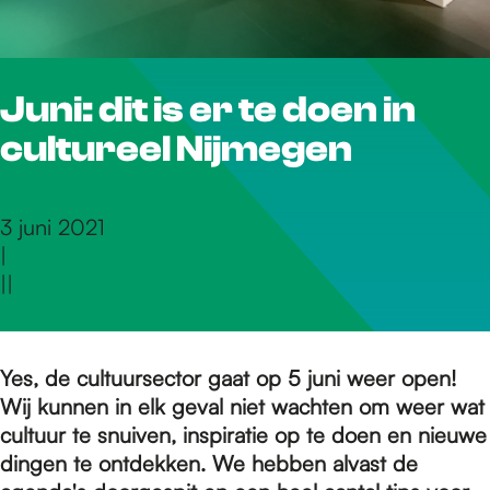
r
Juni: dit is er te doen in
d
cultureel Nijmegen
e
3 juni 2021
|
h
|
|
o
Yes, de cultuursector gaat op 5 juni weer open!
Wij kunnen in elk geval niet wachten om weer wat
m
cultuur te snuiven, inspiratie op te doen en nieuwe
dingen te ontdekken. We hebben alvast de