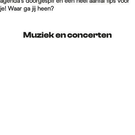
e
agenda's doorgespit en een heel aantal tips voor
je! Waar ga jij heen?
p
Muziek en concerten
a
g
e