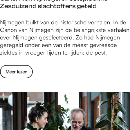
r
Zesduizend slachtoffers geteld
c
e
h
n
C
Nijmegen bulkt van de historische verhalen. In de
t
r
a
Canon van Nijmegen zijn de belangrijkste verhalen
s
o
n
over Nijmegen geselecteerd. Zo had Nijmegen
c
u
o
geregeld onder een van de meest gevreesde
u
t
n
ziektes in vroeger tijden te lijden: de pest.
l
e
v
p
N
a
t
i
o
Meer lezen
n
u
j
v
N
r
m
e
i
e
e
r
j
n
e
C
m
r
g
a
e
o
s
n
g
u
e
o
e
t