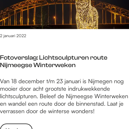
i
m
m
t
n
e
t
e
g
g
d
n
C
e
e
v
u
n
R
e
2 januari 2022
l
b
e
r
t
e
p
e
u
s
u
Fotoverslag: Lichtsculpturen route
n
u
c
b
Nijmeegse Winterweken
i
r
h
l
g
o
e
i
F
Van 18 december t/m 23 januari is Nijmegen nog
i
p
r
e
o
mooier door acht grootste indrukwekkende
n
d
m
k
t
lichtsculpturen. Beleef de Nijmeegse Winterweken
g
e
t
o
en wandel een route door de binnenstad. Laat je
C
C
d
v
verrassen door de winterse wonders!
u
a
e
e
l
m
R
r
t
p
e