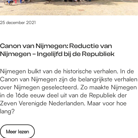
n
n
e
L
l
W
i
i
i
25 december 2021
c
c
n
h
h
t
t
t
Canon van Nijmegen: Reductie van
e
s
Nijmegen – Ingelijfd bij de Republiek
r
c
w
u
C
Nijmegen bulkt van de historische verhalen. In de
e
l
a
Canon van Nijmegen zijn de belangrijkste verhalen
k
p
n
over Nijmegen geselecteerd. Zo maakte Nijmegen
e
t
o
in de 16de eeuw deel uit van de Republiek der
n
u
n
Zeven Verenigde Nederlanden. Maar voor hoe
L
r
v
lang?
i
e
a
c
n
n
h
:
o
Meer lezen
N
t