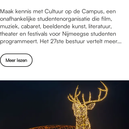
n
d
n
S
Maak kennis met Cultuur op de Campus, een
:
–
g
t
onafhankelijke studentenorganisatie die film,
V
N
u
muziek, cabaret, beeldende kunst, literatuur,
e
i
d
theater en festivals voor Nijmeegse studenten
s
j
e
programmeert. Het 27ste bestuur vertelt meer...
t
m
n
i
e
t
n
g
o
Meer lezen
e
g
e
v
n
s
n
e
v
t
b
r
e
a
e
S
r
d
s
t
e
–
c
u
n
N
h
d
i
i
e
e
g
j
r
n