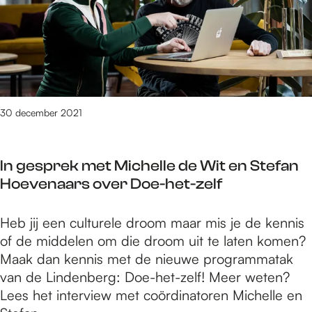
W
n
n
e
i
v
:
N
n
a
P
i
t
n
e
j
e
N
s
m
r
i
t
e
w
j
30 december 2021
e
e
e
m
p
g
k
e
i
s
e
In gesprek met Michelle de Wit en Stefan
g
d
e
n
Hoevenaars over Doe-het-zelf
e
e
W
n
m
i
I
Heb jij een culturele droom maar mis je de kennis
:
i
n
n
of de middelen om die droom uit te laten komen?
P
e
t
g
Maak dan kennis met de nieuwe programmatak
e
–
e
e
van de Lindenberg: Doe-het-zelf! Meer weten?
s
Z
r
s
Lees het interview met coördinatoren Michelle en
t
e
w