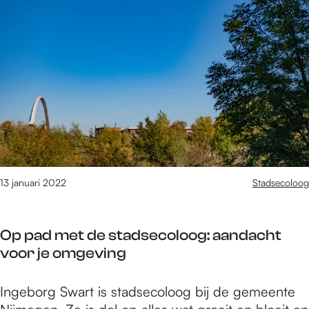
e
1
8
t
/
m
1
0
2
6
v
13 januari 2022
Stadsecoloog
a
n
1
Op pad met de stadsecoloog: aandacht
6
voor je omgeving
1
0
O
Ingeborg Swart is stadsecoloog bij de gemeente
r
p