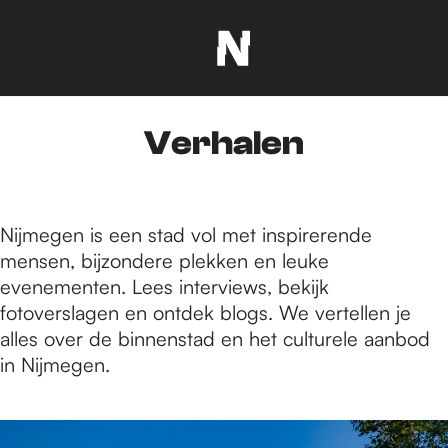
G
a
n
Verhalen
a
a
r
d
Nijmegen is een stad vol met inspirerende
e
mensen, bijzondere plekken en leuke
h
evenementen. Lees interviews, bekijk
o
fotoverslagen en ontdek blogs. We vertellen je
m
alles over de binnenstad en het culturele aanbod
e
in Nijmegen.
p
a
1
g
0