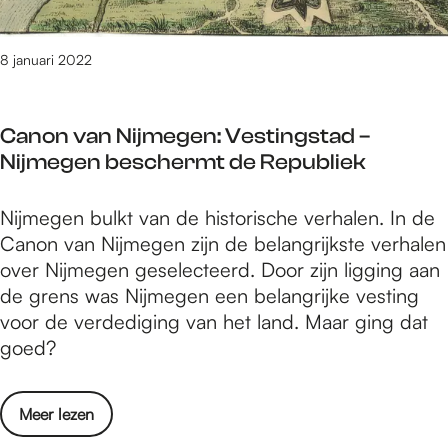
d
o
e
o
s
8 januari 2022
g
t
:
a
a
Canon van Nijmegen: Vestingstad –
d
a
Nijmegen beschermt de Republiek
s
n
e
d
C
Nijmegen bulkt van de historische verhalen. In de
c
a
a
Canon van Nijmegen zijn de belangrijkste verhalen
o
c
n
over Nijmegen geselecteerd. Door zijn ligging aan
l
h
o
de grens was Nijmegen een belangrijke vesting
o
t
n
voor de verdediging van het land. Maar ging dat
o
v
v
goed?
g
o
a
:
o
n
a
r
o
Meer lezen
N
a
j
v