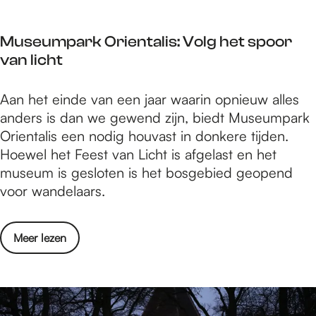
e
t
i
d
r
M
t
s
s
Museumpark Orientalis: Volg het spoor
i
e
l
g
van licht
c
n
a
e
h
S
c
t
M
Aan het einde van een jaar waarin opnieuw alles
e
t
h
e
u
anders is dan we gewend zijn, biedt Museumpark
l
e
t
l
s
Orientalis een nodig houvast in donkere tijden.
l
f
o
d
e
Hoewel het Feest van Licht is afgelast en het
e
a
f
u
museum is gesloten is het bosgebied geopend
d
n
f
m
voor wandelaars.
e
H
e
p
W
o
r
a
i
e
s
o
Meer lezen
r
t
v
g
v
k
e
e
e
e
O
n
n
t
r
r
S
a
e
M