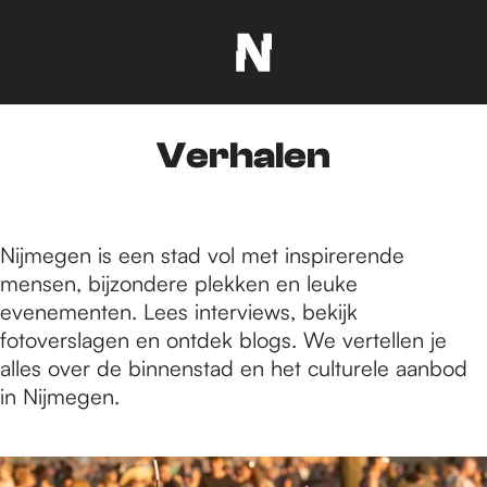
G
a
n
Verhalen
a
a
r
d
Nijmegen is een stad vol met inspirerende
e
mensen, bijzondere plekken en leuke
h
evenementen. Lees interviews, bekijk
o
fotoverslagen en ontdek blogs. We vertellen je
m
alles over de binnenstad en het culturele aanbod
e
in Nijmegen.
p
a
1
g
5