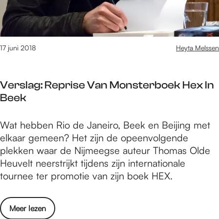
2
a
d
R
0
t
a
1
f
b
8
e
b
17 juni 2018
Heyta Melssen
D
e
i
a
s
t
g
t
Verslag: Reprise Van Monsterboek Hex In
H
1
j
Beek
o
:
e
l
e
?
V
Wat hebben Rio de Janeiro, Beek en Beijing met
e
e
e
elkaar gemeen? Het zijn de opeenvolgende
2
n
r
plekken waar de Nijmeegse auteur Thomas Olde
0
d
s
Heuvelt neerstrijkt tijdens zijn internationale
1
a
l
tournee ter promotie van zijn boek HEX.
8
g
a
D
v
g
a
o
o
Meer lezen
:
g
l