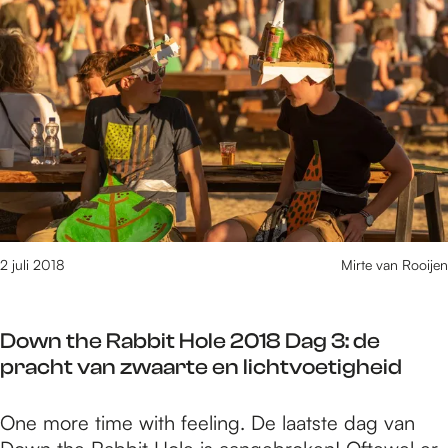
e
7
6
t
/
m
1
5
8
4
v
2 juli 2018
Mirte van Rooijen
a
n
1
Down the Rabbit Hole 2018 Dag 3: de
6
pracht van zwaarte en lichtvoetigheid
1
0
D
One more time with feeling. De laatste dag van
r
o