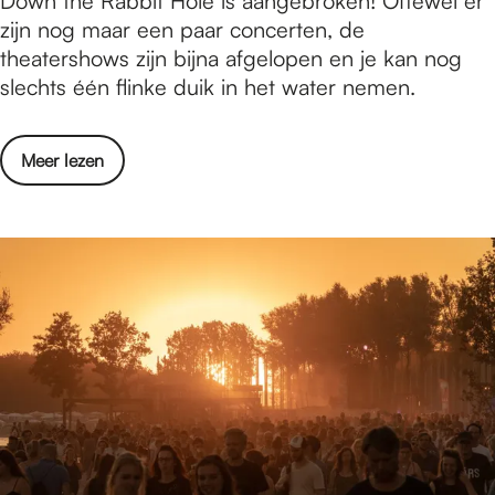
Down the Rabbit Hole is aangebroken! Oftewel er
e
w
zijn nog maar een paar concerten, de
s
n
theatershows zijn bijna afgelopen en je kan nog
u
t
slechts één flinke duik in het water nemen.
l
h
t
e
a
o
Meer lezen
R
t
v
a
e
e
b
n
r
b
D
i
o
t
w
H
n
o
t
l
h
e
e
2
R
0