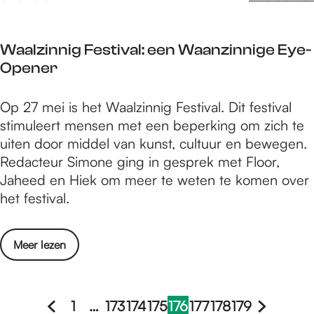
d
c
o
l
o
Waalzinnig Festival: een Waanzinnige Eye-
u
r
Opener
b
j
v
o
W
Op 27 mei is het Waalzinnig Festival. Dit festival
o
n
a
stimuleert mensen met een beperking om zich te
o
g
a
uiten door middel van kunst, cultuur en bewegen.
r
e
l
Redacteur Simone ging in gesprek met Floor,
e
r
z
Jaheed en Hiek om meer te weten te komen over
n
e
i
het festival.
d
n
n
o
n
o
o
Meer lezen
i
r
v
g
j
e
F
o
r
1
…
173
174
175
176
177
178
179
e
n