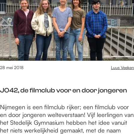
s
N
s
r
i
i
t
k
s
j
T
e
m
o
n
e
t
a
g
L
a
e
e
n
n
v
D
e
e
28 mei 2018
Luus Veeken
n
B
a
JO42, de filmclub voor en door jongeren
s
i
J
Nijmegen is een filmclub rijker; een filmclub voor
s
O
en door jongeren welteverstaan! Vijf leerlingen van
4
het Stedelijk Gymnasium hebben het idee vanuit
2
het niets werkelijkheid gemaakt, met de naam