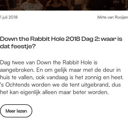
a
1
b
8
b
1 juli 2018
Mirte van Rooijen
D
i
a
t
g
Down the Rabbit Hole 2018 Dag 2: waar is
H
3
dat feestje?
o
:
l
d
D
Dag twee van Down the Rabbit Hole is
e
e
o
aangebroken. En om gelijk maar met de deur in
2
p
w
huis te vallen, ook vandaag is het zonnig en heet.
0
r
n
's Ochtends worden we de tent uitgebrand, dus
1
a
t
het kan eigenlijk alleen maar beter worden.
8
c
h
D
h
e
a
t
o
Meer lezen
R
g
v
v
a
3
a
e