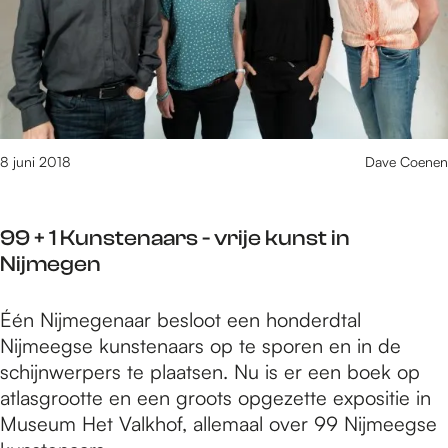
e
a
I
e
c
n
g
h
B
s
t
e
e
:
e
K
M
k
u
8 juni 2018
Dave Coenen
e
n
r
s
l
99 + 1 Kunstenaars - vrije kunst in
t
e
Nijmegen
n
y
a
n
9
Één Nijmegenaar besloot een honderdtal
c
E
9
Nijmeegse kunstenaars op te sporen en in de
h
n
+
schijnwerpers te plaatsen. Nu is er een boek op
t
A
1
atlasgrootte en een groots opgezette expositie in
:
f
K
Museum Het Valkhof, allemaal over 99 Nijmeegse
M
r