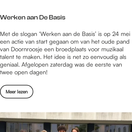
a
a
n
u
m
a
s
m
e
Werken aan De Basis
r
t
B
n
s
i
r
K
W
Met de slogan ‘Werken aan de Basis’ is op 24 mei
-
n
e
u
e
een actie van start gegaan om van het oude pand
v
N
n
n
r
van Doornroosje een broedplaats voor muzikaal
r
i
g
s
k
talent te maken. Het idee is net zo eenvoudig als
i
j
e
t
e
geniaal. Afgelopen zaterdag was de eerste van
j
m
n
T
n
twee open dagen!
e
e
S
o
a
k
g
a
t
a
u
e
m
o
Meer lezen
L
n
n
n
e
v
e
D
s
n
e
v
e
t
K
r
e
B
i
u
W
n
a
n
n
e