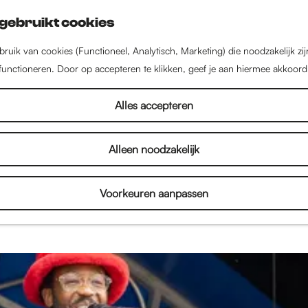
gebruikt cookies
ruik van cookies (Functioneel, Analytisch, Marketing) die noodzakelijk zi
 functioneren. Door op accepteren te klikken, geef je aan hiermee akkoord
Verhalen
Alles accepteren
Alleen noodzakelijk
een stad vol met inspirerende mensen, bijzondere 
enten. Lees interviews, bekijk fotoverslagen en on
Voorkeuren aanpassen
je alles over de binnenstad en het culturele aanbod