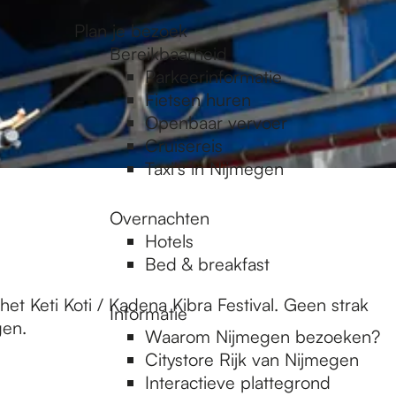
Plan je bezoek
Bereikbaarheid
Parkeerinformatie
Fietsen huren
Openbaar vervoer
Cruisereis
Taxi's in Nijmegen
Overnachten
Hotels
Bed & breakfast
Keti Koti / Kadena Kibra Festival. Geen strak
Informatie
gen.
Waarom Nijmegen bezoeken?
Citystore Rijk van Nijmegen
Interactieve plattegrond