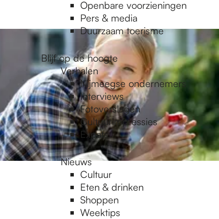
Openbare voorzieningen
Pers & media
Duurzaam toerisme
Blijf op de hoogte
Verhalen
Nijmeegse ondernemers
Interviews
Fotoverslagen
Cultuurimpressies
Expats
Nieuws
Cultuur
Eten & drinken
Shoppen
Weektips