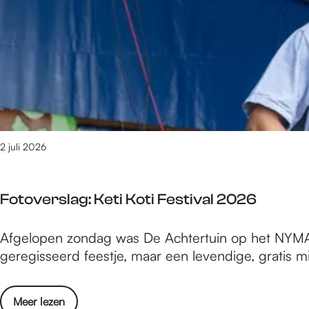
e
m
2
7
v
a
n
1
6
2 juli 2026
1
0
r
Fotoverslag: Keti Koti Festival 2026
e
s
F
Afgelopen zondag was De Achtertuin op het NYMA-t
u
o
geregisseerd feestje, maar een levendige, gratis
l
t
t
o
a
o
Meer lezen
v