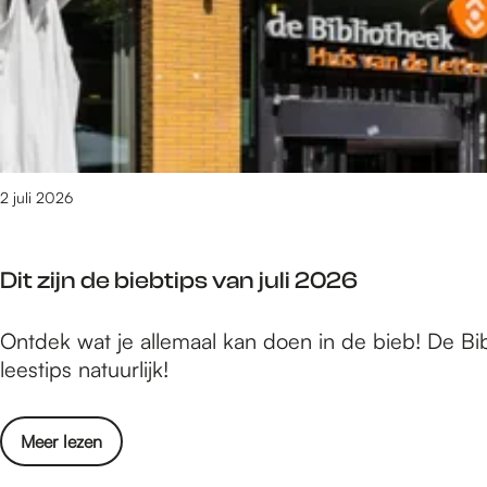
e
a
e
r
g
r
t
j
e
i
e
n
p
u
!
s
i
-
t
D
2 juli 2026
m
a
e
g
t
Dit zijn de biebtips van juli 2026
j
d
e
e
D
Ontdek wat je allemaal kan doen in de bieb! De Bib
u
k
i
leestips natuurlijk!
i
i
t
t
d
z
m
s
o
Meer lezen
i
e
v
j
t