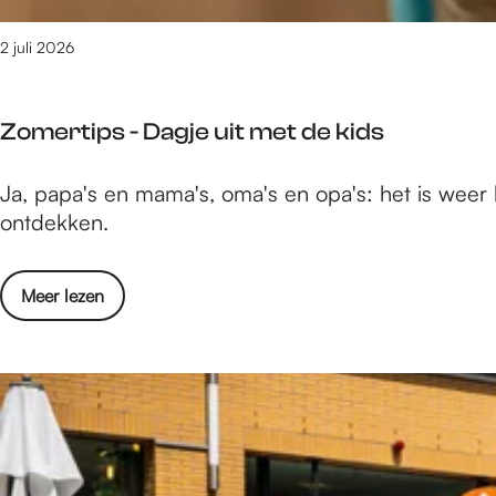
i
6
-
t
D
2 juli 2026
v
a
o
g
o
Zomertips - Dagje uit met de kids
j
r
e
j
Z
Ja, papa's en mama's, oma's en opa's: het is weer
u
o
o
ontdekken.
i
n
m
t
g
e
v
e
o
Meer lezen
r
o
r
v
t
o
e
e
i
r
n
r
p
j
!
Z
s
o
o
-
n
m
D
g