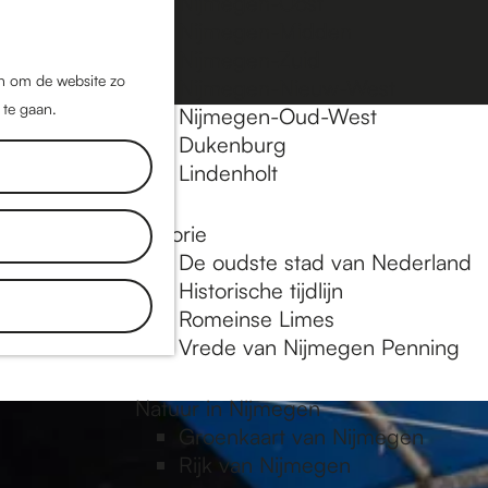
Nijmegen-Oost
Nijmegen-Midden
Z
K
Nijmegen-Zuid
o
a
M
jn om de website zo
Nijmegen-Nieuw-West
e
a
 te gaan.
e
Nijmegen-Oud-West
k
r
Dukenburg
n
e
t
Lindenholt
u
n
Historie
plekken en
De oudste stad van Nederland
tdek blogs.
Historische tijdlijn
 in
Romeinse Limes
Vrede van Nijmegen Penning
Natuur in Nijmegen
Groenkaart van Nijmegen
Rijk van Nijmegen