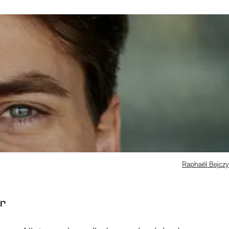
Raphaël Bejczy
ur