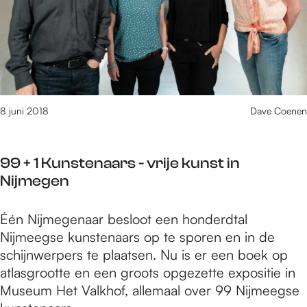
e
a
I
e
c
n
g
h
B
s
t
e
e
:
e
K
M
k
u
8 juni 2018
Dave Coenen
e
n
r
s
l
99 + 1 Kunstenaars - vrije kunst in
t
e
Nijmegen
n
y
a
n
9
Één Nijmegenaar besloot een honderdtal
c
E
9
Nijmeegse kunstenaars op te sporen en in de
h
n
+
schijnwerpers te plaatsen. Nu is er een boek op
t
A
1
atlasgrootte en een groots opgezette expositie in
:
f
K
Museum Het Valkhof, allemaal over 99 Nijmeegse
M
r