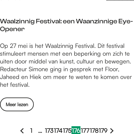
d
c
o
l
o
Waalzinnig Festival: een Waanzinnige Eye-
u
r
Opener
b
j
v
o
W
Op 27 mei is het Waalzinnig Festival. Dit festival
o
n
a
stimuleert mensen met een beperking om zich te
o
g
a
uiten door middel van kunst, cultuur en bewegen.
r
e
l
Redacteur Simone ging in gesprek met Floor,
e
r
z
Jaheed en Hiek om meer te weten te komen over
n
e
i
het festival.
d
n
n
o
n
o
o
Meer lezen
i
r
v
g
j
e
F
o
r
1
…
173
174
175
176
177
178
179
e
n