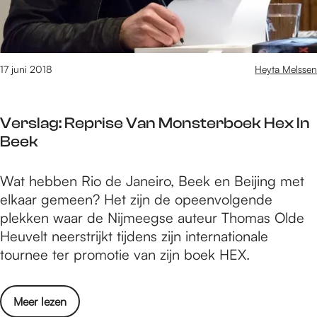
2
a
d
R
0
t
a
1
f
b
8
e
b
17 juni 2018
Heyta Melssen
D
e
i
a
s
t
g
t
Verslag: Reprise Van Monsterboek Hex In
H
1
j
Beek
o
:
e
l
e
?
V
Wat hebben Rio de Janeiro, Beek en Beijing met
e
e
e
elkaar gemeen? Het zijn de opeenvolgende
2
n
r
plekken waar de Nijmeegse auteur Thomas Olde
0
d
s
Heuvelt neerstrijkt tijdens zijn internationale
1
a
l
tournee ter promotie van zijn boek HEX.
8
g
a
D
v
g
a
o
o
Meer lezen
:
g
l