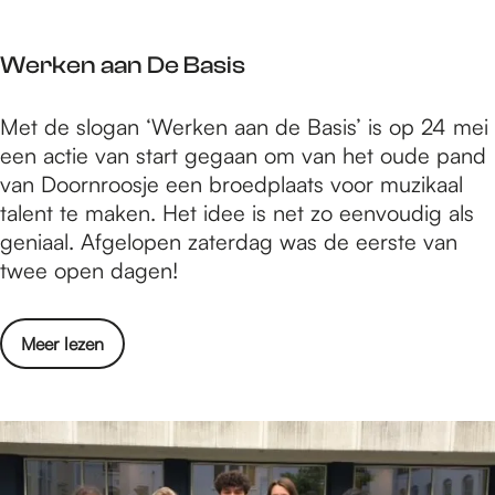
a
a
n
u
m
a
s
m
e
Werken aan De Basis
r
t
B
n
s
i
r
K
W
Met de slogan ‘Werken aan de Basis’ is op 24 mei
-
n
e
u
e
een actie van start gegaan om van het oude pand
v
N
n
n
r
van Doornroosje een broedplaats voor muzikaal
r
i
g
s
k
talent te maken. Het idee is net zo eenvoudig als
i
j
e
t
e
geniaal. Afgelopen zaterdag was de eerste van
j
m
n
T
n
twee open dagen!
e
e
S
o
a
k
g
a
t
a
u
e
m
o
Meer lezen
L
n
n
n
e
v
e
D
s
n
e
v
e
t
K
r
e
B
i
u
W
n
a
n
n
e