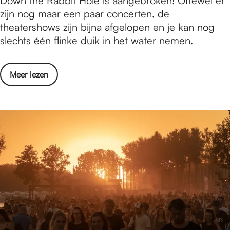
Down the Rabbit Hole is aangebroken! Oftewel er
e
w
zijn nog maar een paar concerten, de
s
n
theatershows zijn bijna afgelopen en je kan nog
u
t
slechts één flinke duik in het water nemen.
l
h
t
e
a
o
Meer lezen
R
t
v
a
e
e
b
n
r
b
D
i
o
t
w
H
n
o
t
l
h
e
e
2
R
0