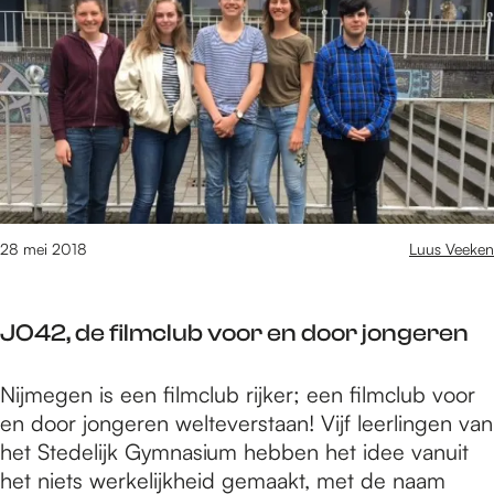
s
N
s
r
i
i
t
k
s
j
T
e
m
o
n
e
t
a
g
L
a
e
e
n
n
v
D
e
e
28 mei 2018
Luus Veeken
n
B
a
JO42, de filmclub voor en door jongeren
s
i
J
Nijmegen is een filmclub rijker; een filmclub voor
s
O
en door jongeren welteverstaan! Vijf leerlingen van
4
het Stedelijk Gymnasium hebben het idee vanuit
2
het niets werkelijkheid gemaakt, met de naam