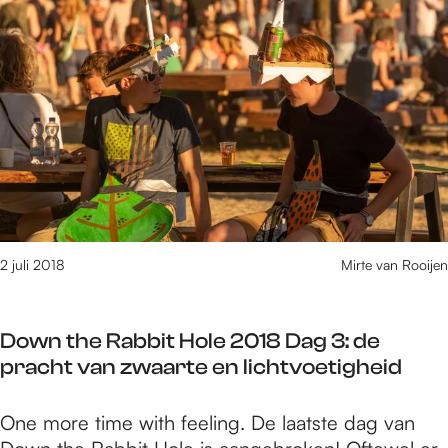
e
7
6
t
/
m
1
5
8
4
v
2 juli 2018
Mirte van Rooijen
a
n
1
Down the Rabbit Hole 2018 Dag 3: de
6
pracht van zwaarte en lichtvoetigheid
1
0
D
One more time with feeling. De laatste dag van
r
o