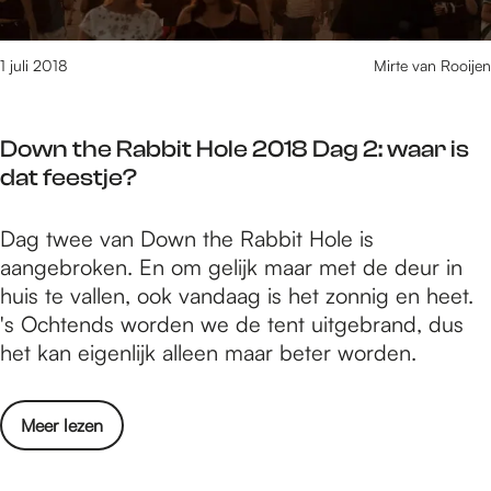
a
1
b
8
b
1 juli 2018
Mirte van Rooijen
D
i
a
t
g
Down the Rabbit Hole 2018 Dag 2: waar is
H
3
dat feestje?
o
:
l
d
D
Dag twee van Down the Rabbit Hole is
e
e
o
aangebroken. En om gelijk maar met de deur in
2
p
w
huis te vallen, ook vandaag is het zonnig en heet.
0
r
n
's Ochtends worden we de tent uitgebrand, dus
1
a
t
het kan eigenlijk alleen maar beter worden.
8
c
h
D
h
e
a
t
o
Meer lezen
R
g
v
v
a
3
a
e