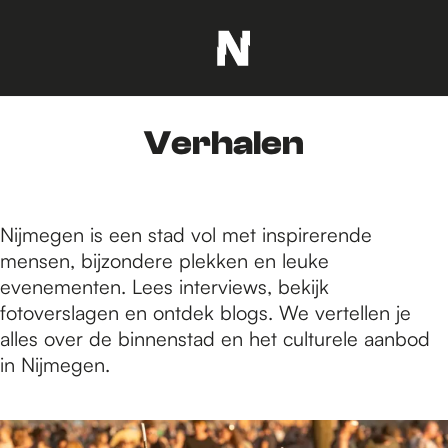
G
a
n
Verhalen
a
a
r
d
Nijmegen is een stad vol met inspirerende
e
mensen, bijzondere plekken en leuke
h
evenementen. Lees interviews, bekijk
o
fotoverslagen en ontdek blogs. We vertellen je
m
alles over de binnenstad en het culturele aanbod
e
in Nijmegen.
p
a
1
g
5