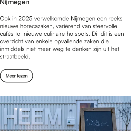
Nijmegen
w
a
e
n
D
Ook in 2025 verwelkomde Nijmegen een reeks
h
N
e
nieuwe horecazaken, variërend van sfeervolle
u
i
z
cafés tot nieuwe culinaire hotspots. Dit dit is een
i
j
e
overzicht van enkele opvallende zaken die
s
m
h
inmiddels niet meer weg te denken zijn uit het
k
e
o
straatbeeld.
a
g
r
m
e
e
e
n
o
Meer lezen
c
r
v
a
v
e
z
a
r
a
n
D
k
N
e
e
i
z
n
j
e