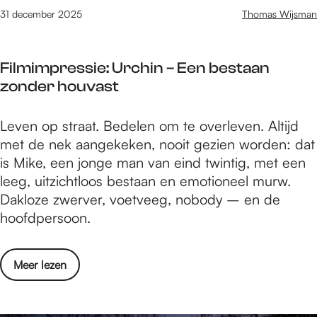
o
n
0
a
6
31 december 2025
Thomas Wijsman
m
d
2
m
:
s
e
6
i
d
t
f
Filmimpressie: Urchin – Een bestaan
s
i
i
zonder houvast
c
t
l
h
z
m
e
F
Leven op straat. Bedelen om te overleven. Altijd
i
t
t
i
met de nek aangekeken, nooit gezien worden: dat
j
i
o
l
is Mike, een jonge man van eind twintig, met een
n
p
e
m
leeg, uitzichtloos bestaan en emotioneel murw.
d
s
k
i
Dakloze zwerver, voetveeg, nobody – en de
e
o
m
hoofdpersoon.
f
m
p
i
s
r
l
o
Meer lezen
t
e
m
v
s
t
e
s
i