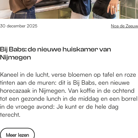
i
a
d
c
n
e
h
g
r
t
30 december 2025
Noa de Zeeuw
s
h
p
d
o
u
e
u
Bij Babs: de nieuwe huiskamer van
n
R
v
Nijmegen
t
o
a
e
u
s
B
Kaneel in de lucht, verse bloemen op tafel en roze
n
t
t
i
tinten aan de muren: dit is Bij Babs, een nieuwe
l
e
j
horecazaak in Nijmegen. Van koffie in de ochtend
a
v
B
tot een gezonde lunch in de middag en een borrel
n
a
a
in de vroege avond: Je kunt er de hele dag
g
n
b
terecht.
s
h
s
d
e
:
e
t
o
Meer lezen