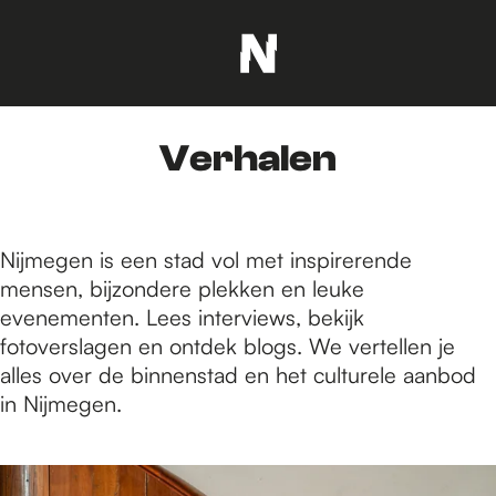
G
a
n
Verhalen
a
a
r
d
Nijmegen is een stad vol met inspirerende
e
mensen, bijzondere plekken en leuke
h
evenementen. Lees interviews, bekijk
o
fotoverslagen en ontdek blogs. We vertellen je
m
alles over de binnenstad en het culturele aanbod
e
in Nijmegen.
p
a
1
g
3