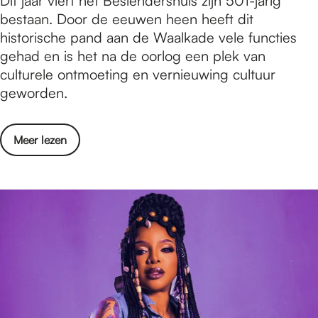
Dit jaar viert het Besiendershuis zijn 501-jarig
u
e
bestaan. Door de eeuwen heen heeft dit
l
t
historische pand aan de Waalkade vele functies
t
B
gehad en is het na de oorlog een plek van
a
e
culturele ontmoeting en vernieuwing cultuur
t
s
geworden.
e
i
n
e
o
Meer lezen
n
v
d
e
e
r
r
H
s
e
h
t
u
B
i
e
s
s
v