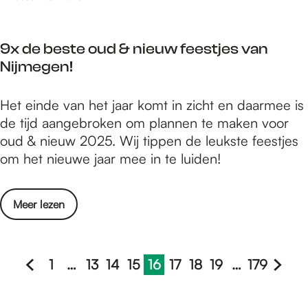
o
-
n
g
t
9x de beste oud & nieuw feestjes van
l
m
Nijmegen!
o
o
e
e
9
Het einde van het jaar komt in zicht en daarmee is
d
t
x
de tijd aangebroken om plannen te maken voor
n
i
d
oud & nieuw 2025. Wij tippen de leukste feestjes
i
n
e
om het nieuwe jaar mee in te luiden!
e
g
b
u
s
e
w
c
o
Meer lezen
s
o
e
v
t
n
n
e
e
t
t
r
1
…
13
14
15
16
17
18
19
…
179
o
m
r
G
G
G
G
G
H
G
G
G
G
G
9
u
o
u
a
a
a
a
a
u
a
a
a
a
a
x
d
e