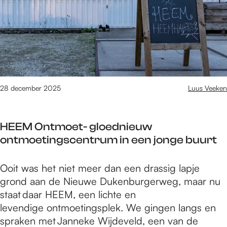
o
m
h
p
e
o
e
g
r
n
e
e
d
n
c
e
a
n
z
28 december 2025
Luus Veeken
i
a
n
k
2
HEEM Ontmoet- gloednieuw
e
0
ontmoetingscentrum in een jonge buurt
n
2
o
5
H
Ooit was het niet meer dan een drassig lapje
p
i
E
grond aan de Nieuwe Dukenburgerweg, maar nu
e
n
E
staat daar HEEM, een lichte en
n
N
M
levendige ontmoetingsplek. We gingen langs en
d
i
O
spraken met Janneke Wijdeveld, een van de
e
j