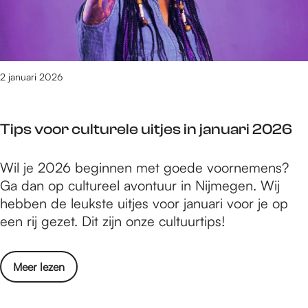
i
i
e
e
n
r
d
t
e
2 januari 2026
5
r
0
s
0
Tips voor culturele uitjes in januari 2026
h
+
u
1
T
Wil je 2026 beginnen met goede voornemens?
i
j
i
Ga dan op cultureel avontuur in Nijmegen. Wij
s
a
p
hebben de leukste uitjes voor januari voor je op
v
a
s
een rij gezet. Dit zijn onze cultuurtips!
i
r
v
e
:
o
r
e
o
Meer lezen
o
t
e
v
r
5
n
e