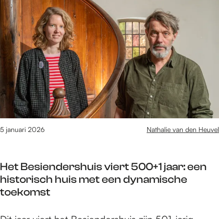
e
6
t
/
m
1
4
4
v
a
n
5 januari 2026
Nathalie van den Heuvel
1
6
1
Het Besiendershuis viert 500+1 jaar: een
0
historisch huis met een dynamische
r
toekomst
e
s
H