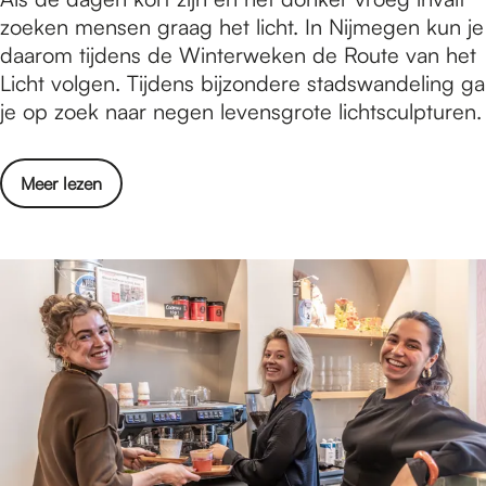
a
o
zoeken mensen graag het licht. In Nijmegen kun je
h
a
e
daarom tijdens de Winterweken de Route van het
i
n
k
Licht volgen. Tijdens bijzondere stadswandeling ga
n
z
d
je op zoek naar negen levensgrote lichtsculpturen.
–
o
e
E
n
l
e
d
o
Meer lezen
i
n
e
v
c
b
r
e
h
e
h
r
t
s
o
Z
p
t
u
o
u
a
v
e
n
a
a
k
t
n
s
d
e
z
t
e
n
o
l
l
n