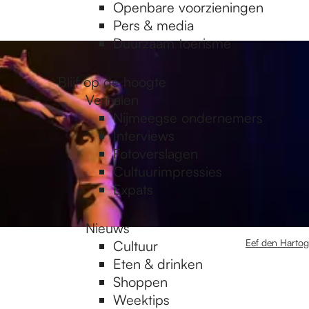
Openbare voorzieningen
Pers & media
Duurzaam toerisme
Blijf op de hoogte
Verhalen
Nijmeegse ondernemers
Interviews
Fotoverslagen
Cultuurimpressies
Expats
Nieuws
Eef den Hartog
Cultuur
Eten & drinken
Shoppen
Weektips