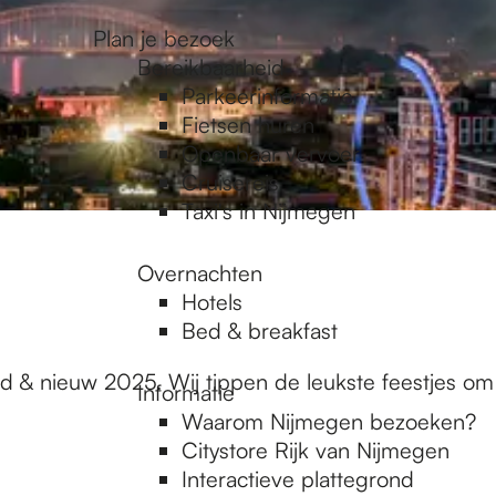
Plan je bezoek
Bereikbaarheid
Parkeerinformatie
Fietsen huren
Openbaar vervoer
Cruisereis
Taxi's in Nijmegen
Overnachten
Hotels
Bed & breakfast
d & nieuw 2025. Wij tippen de leukste feestjes om
Informatie
Waarom Nijmegen bezoeken?
Citystore Rijk van Nijmegen
Interactieve plattegrond