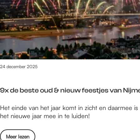
e
/
m
1
5
3
v
a
n
24 december 2025
1
6
1
9x de beste oud & nieuw feestjes van Nijm
1
r
9
Het einde van het jaar komt in zicht en daarmee i
e
x
het nieuwe jaar mee in te luiden!
s
d
u
e
l
o
Meer lezen
b