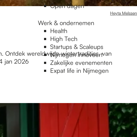
Open dagen
Heyta Melssen
Werk & ondernemen
Health
High Tech
Startups & Scaleups
. Ontdek wereldwijde wintertradities, van
Nijmegen innoveert
 4 jan 2026
Zakelijke evenementen
Expat life in Nijmegen