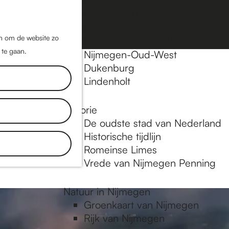
Nijmegen-Oost
Nijmegen-Midden
Z
K
Nijmegen-Zuid
o
a
M
jn om de website zo
Nijmegen-Nieuw-West
e
a
 te gaan.
e
Nijmegen-Oud-West
k
r
Dukenburg
n
e
t
Lindenholt
u
n
Historie
plekken en
De oudste stad van Nederland
tdek blogs.
Historische tijdlijn
 in
Romeinse Limes
Vrede van Nijmegen Penning
Natuur in Nijmegen
Groenkaart van Nijmegen
Rijk van Nijmegen