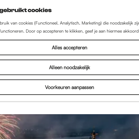
gebruikt cookies
ruik van cookies (Functioneel, Analytisch, Marketing) die noodzakelijk zi
 functioneren. Door op accepteren te klikken, geef je aan hiermee akkoord
Verhalen
Alles accepteren
Alleen noodzakelijk
een stad vol met inspirerende mensen, bijzondere 
enten. Lees interviews, bekijk fotoverslagen en on
Voorkeuren aanpassen
je alles over de binnenstad en het culturele aanbod