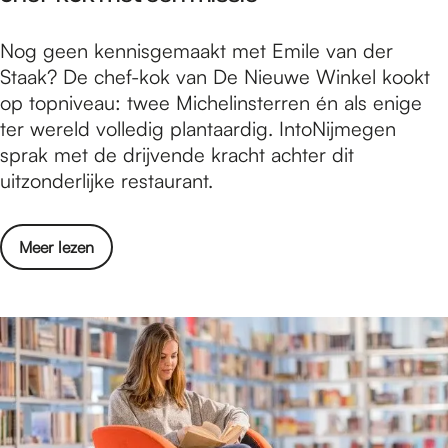
n
s
:
E
Nog geen kennisgemaakt met Emile van der
e
d
m
Staak? De chef-kok van De Nieuwe Winkel kookt
R
e
i
op topniveau: twee Michelinsterren én als enige
i
a
l
ter wereld volledig plantaardig. IntoNijmegen
j
r
e
sprak met de drijvende kracht achter dit
k
c
v
uitzonderlijke restaurant.
d
h
a
o
e
n
m
o
o
Meer lezen
d
m
l
v
e
e
o
e
r
n
g
r
S
:
i
E
t
d
s
m
a
e
c
i
a
a
h
l
k
r