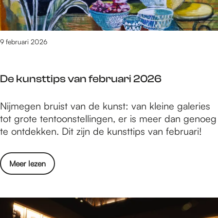
e
g
t
e
K
w
e
9 februari 2026
o
l
o
v
n
De kunsttips van februari 2026
i
b
n
i
D
Nijmegen bruist van de kunst: van kleine galeries
:
j
e
tot grote tentoonstellingen, er is meer dan genoeg
W
z
k
te ontdekken. Dit zijn de kunsttips van februari!
a
o
u
t
n
n
g
d
o
Meer lezen
s
e
e
v
t
w
r
e
t
o
m
r
i
o
a
D