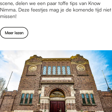
a
scene, delen we een paar toffe tips van Know
u
c
Nimma. Deze feestjes mag je de komende tijd niet
a
h
missen!
r
t
i
t
2
o
Meer lezen
i
0
v
p
2
e
s
6
r
v
D
a
é
n
n
f
a
e
c
b
h
r
t
u
t
a
i