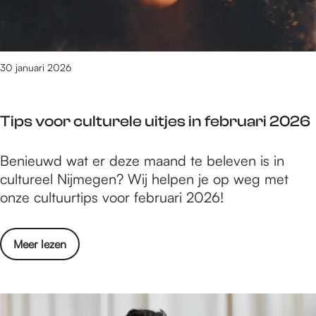
z
6
i
i
2
j
0
n
2
30 januari 2026
d
6
e
:
f
Tips voor culturele uitjes in februari 2026
d
i
i
l
T
Benieuwd wat er deze maand te beleven is in
t
m
i
cultureel Nijmegen? Wij helpen je op weg met
z
t
p
onze cultuurtips voor februari 2026!
i
i
s
j
p
v
n
s
o
Meer lezen
o
d
v
o
e
e
r
f
r
c
i