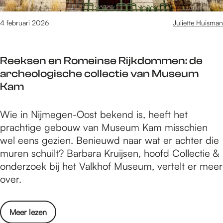
r
p
i
s
4 februari 2026
Juliette Huisman
2
v
0
a
2
Reeksen en Romeinse Rijkdommen: de
n
6
archeologische collectie van Museum
f
Kam
e
b
R
Wie in Nijmegen-Oost bekend is, heeft het
r
e
prachtige gebouw van Museum Kam misschien
u
e
wel eens gezien. Benieuwd naar wat er achter die
a
k
muren schuilt? Barbara Kruijsen, hoofd Collectie &
r
s
onderzoek bij het Valkhof Museum, vertelt er meer
i
e
over.
2
n
0
e
2
o
Meer lezen
n
6