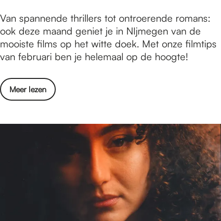
s
i
u
o
i
F
Van spannende thrillers tot ontroerende romans:
p
a
k
e
e
ook deze maand geniet je in NIjmegen van de
s
r
m
b
mooiste films op het witte doek. Met onze filmtips
v
i
e
r
van februari ben je helemaal op de hoogte!
a
2
t
u
n
0
e
a
f
2
e
o
Meer lezen
r
e
6
n
v
i
b
m
e
2
r
i
r
0
u
s
F
2
a
s
e
6
r
i
b
:
i
e
r
d
2
u
i
0
a
t
2
r