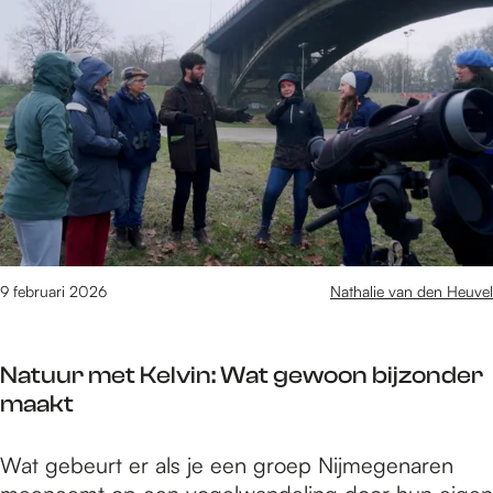
e
8
t
/
m
1
2
6
v
a
n
9 februari 2026
Nathalie van den Heuvel
1
6
1
Natuur met Kelvin: Wat gewoon bijzonder
0
maakt
r
e
N
Wat gebeurt er als je een groep Nijmegenaren
s
a