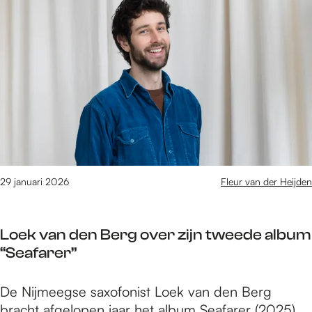
T
u
l
i
l
m
p
t
t
s
u
i
v
r
p
o
e
s
o
l
r
e
c
u
u
i
l
29 januari 2026
Fleur van der Heijden
t
t
j
u
e
Loek van den Berg over zijn tweede album
r
s
“Seafarer”
e
i
l
n
L
De Nijmeegse saxofonist Loek van den Berg
e
f
o
bracht afgelopen jaar het album Seafarer (2025)
u