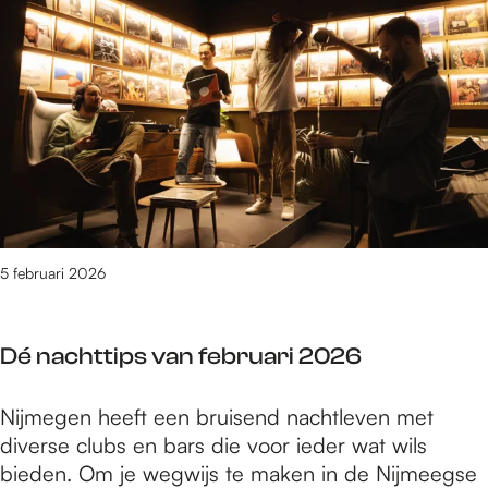
p
n
a
e
s
b
k
k
v
i
t
u
a
j
n
n
z
s
f
o
t
e
n
t
b
d
i
r
e
p
u
r
s
5 februari 2026
a
m
v
r
a
a
i
a
Dé nachttips van februari 2026
n
2
k
f
0
t
D
Nijmegen heeft een bruisend nachtleven met
e
2
é
diverse clubs en bars die voor ieder wat wils
b
6
n
bieden. Om je wegwijs te maken in de Nijmeegse
r