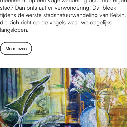
meeneemt op een vogelwandeling door hun eigen
u
t
stad? Dan ontstaat er verwondering! Dat bleek
l
u
tijdens de eerste stadsnatuurwandeling van Kelvin,
t
u
die zich richt op de vogels waar we dagelijks
a
r
langslopen.
t
m
e
e
n
o
Meer lezen
t
v
K
e
e
r
l
N
v
a
i
t
n
u
:
u
W
r
a
m
t