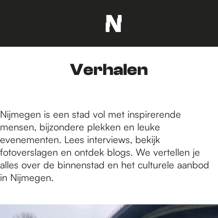
G
a
n
Verhalen
a
a
r
d
Nijmegen is een stad vol met inspirerende
e
mensen, bijzondere plekken en leuke
h
evenementen. Lees interviews, bekijk
o
fotoverslagen en ontdek blogs. We vertellen je
m
alles over de binnenstad en het culturele aanbod
e
in Nijmegen.
p
a
1
g
1