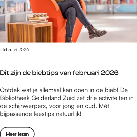
e
e
(
c
c
v
D
h
o
a
e
e
l
n
N
o
l
d
i
l
e
e
e
o
c
r
1 februari 2026
u
g
t
S
w
i
i
t
e
s
e
Dit zijn de biebtips van februari 2026
a
W
c
v
a
i
h
a
D
Ontdek wat je allemaal kan doen in de bieb! De
k
n
e
n
i
Bibliotheek Gelderland Zuid zet drie activiteiten in
(
k
c
M
t
de schijnwerpers, voor jong en oud. Mét
D
e
o
u
z
bijpassende leestips natuurlijk!
e
l
l
s
i
N
)
l
e
j
i
:
e
o
Meer lezen
u