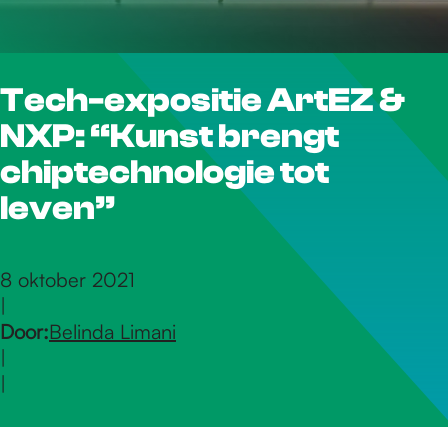
r
Tech-expositie ArtEZ &
d
NXP: “Kunst brengt
e
chiptechnologie tot
leven”
h
8 oktober 2021
|
o
Door:
Belinda Limani
|
m
|