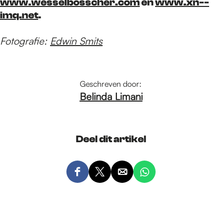
www.wesselbosscher.com
en
www.xn--
imq.net
.
Fotografie:
Edwin Smits
Geschreven door:
Belinda Limani
Deel dit artikel
D
D
D
D
e
e
e
e
e
e
e
e
l
l
l
l