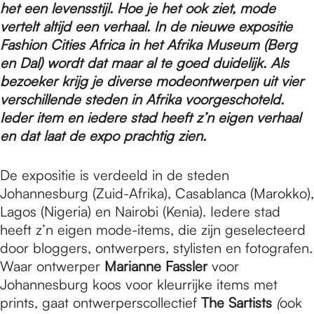
e
het een levensstijl. Hoe je het ook ziet, mode
vertelt altijd een verhaal. In de nieuwe expositie
Fashion Cities Africa in het Afrika Museum (Berg
p
en Dal) wordt dat maar al te goed duidelijk. Als
bezoeker krijg je diverse modeontwerpen uit vier
a
verschillende steden in Afrika voorgeschoteld.
Ieder item en iedere stad heeft z’n eigen verhaal
en dat laat de expo prachtig zien.
g
De expositie is verdeeld in de steden
Johannesburg (Zuid-Afrika), Casablanca (Marokko),
e
Lagos (Nigeria) en Nairobi (Kenia). Iedere stad
heeft z’n eigen mode-items, die zijn geselecteerd
door bloggers, ontwerpers, stylisten en fotografen.
Waar ontwerper
Marianne
Fassler
voor
Johannesburg koos voor kleurrijke items met
prints, gaat ontwerperscollectief
The Sartists
(
ook