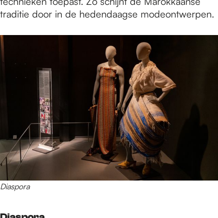
technieken toepast. Zo schijnt de Marokkaanse
traditie door in de hedendaagse modeontwerpen.
Diaspora
Diaspora