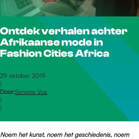
r
Ontdek verhalen achter
d
Afrikaanse mode in
e
Fashion Cities Africa
h
29 oktober 2019
|
Door:
Simone Vos
o
|
|
m
Noem het kunst, noem het geschiedenis, noem