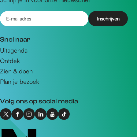
E
-
m
Snel naar
a
Uitagenda
i
Ontdek
l
a
Zien & doen
d
Plan je bezoek
r
e
Volg ons op social media
s
X
F
I
L
Y
T
I
a
n
i
o
i
n
c
s
n
u
k