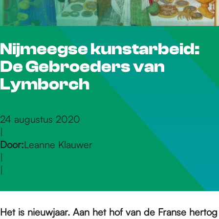
r
Nijmeegse kunstarbeid:
d
De Gebroeders van
e
Lymborch
h
24 augustus 2020
|
Door:
Leanne Klauwer
o
|
|
m
Het is nieuwjaar. Aan het hof van de Franse hertog