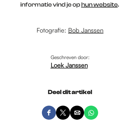
informatie vind je op
hun website
.
Fotografie:
Bob Janssen
Geschreven door:
Loek Janssen
Deel dit artikel
D
D
D
D
e
e
e
e
e
e
e
e