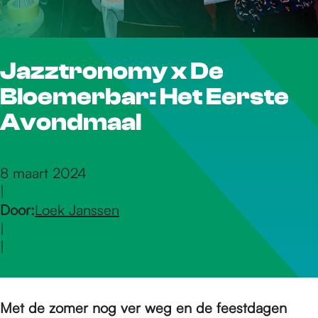
r
Jazztronomy x De
d
Bloemerbar: Het Eerste
e
Avondmaal
h
8 maart 2024
|
Door:
Loek Janssen
o
|
|
m
Met de zomer nog ver weg en de feestdagen