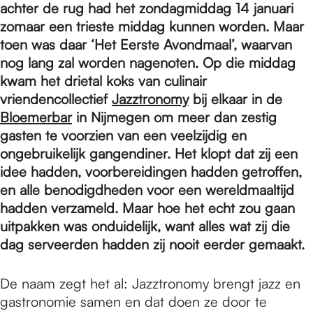
e
achter de rug had het zondagmiddag 14 januari
zomaar een trieste middag kunnen worden. Maar
toen was daar ‘Het Eerste Avondmaal’, waarvan
p
nog lang zal worden nagenoten. Op die middag
kwam het drietal koks van culinair
a
vriendencollectief
Jazztronomy
bij elkaar in de
Bloemerbar
in Nijmegen om meer dan zestig
gasten te voorzien van een veelzijdig en
g
ongebruikelijk gangendiner. Het klopt dat zij een
idee hadden, voorbereidingen hadden getroffen,
en alle benodigdheden voor een wereldmaaltijd
e
hadden verzameld. Maar hoe het echt zou gaan
uitpakken was onduidelijk, want alles wat zij die
dag serveerden hadden zij nooit eerder gemaakt.
De naam zegt het al: Jazztronomy brengt jazz en
gastronomie samen en dat doen ze door te