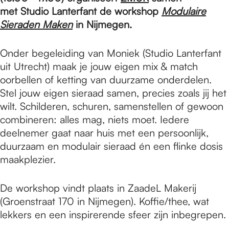
e
met Studio Lanterfant de workshop
Modulaire
Sieraden Maken
in Nijmegen.
p
Onder begeleiding van Moniek (Studio Lanterfant
uit Utrecht) maak je jouw eigen mix & match
a
oorbellen of ketting van duurzame onderdelen.
Stel jouw eigen sieraad samen, precies zoals jij het
wilt. Schilderen, schuren, samenstellen of gewoon
g
combineren: alles mag, niets moet. Iedere
deelnemer gaat naar huis met een persoonlijk,
e
duurzaam en modulair sieraad én een flinke dosis
maakplezier.
De workshop vindt plaats in ZaadeL Makerij
(Groenstraat 170 in Nijmegen). Koffie/thee, wat
lekkers en een inspirerende sfeer zijn inbegrepen.