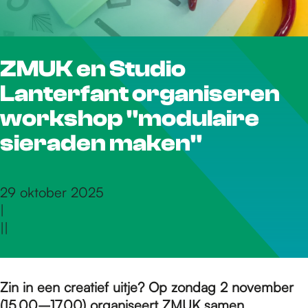
r
ZMUK en Studio
d
Lanterfant organiseren
e
workshop "modulaire
sieraden maken"
h
29 oktober 2025
|
o
|
|
m
Zin in een creatief uitje? Op zondag 2 november
(15.00–17.00) organiseert
ZMUK
samen