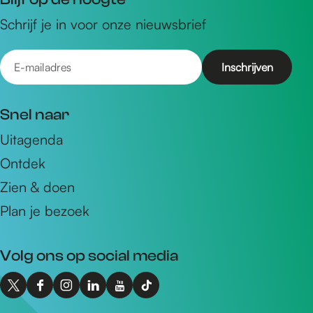
Schrijf je in voor onze nieuwsbrief
E
-
m
Snel naar
a
Uitagenda
i
Ontdek
l
a
Zien & doen
d
Plan je bezoek
r
e
Volg ons op social media
s
X
F
I
L
Y
T
I
a
n
i
o
i