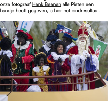
e
onze fotograaf
Henk Beenen
alle Pieten een
handje heeft gegeven, is hier het eindresultaat.
p
a
g
e