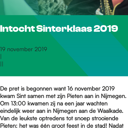
r
Intocht Sinterklaas 2019
d
e
19 november 2019
|
|
|
h
o
De pret is begonnen want 16 november 2019
kwam Sint samen met zijn Pieten aan in Nijmegen.
Om 13:00 kwamen zij na een jaar wachten
m
eindelijk weer aan in Nijmegen aan de Waalkade.
Van de leukste optredens tot snoep strooiende
Pieten: het was één groot feest in de stad! Nadat