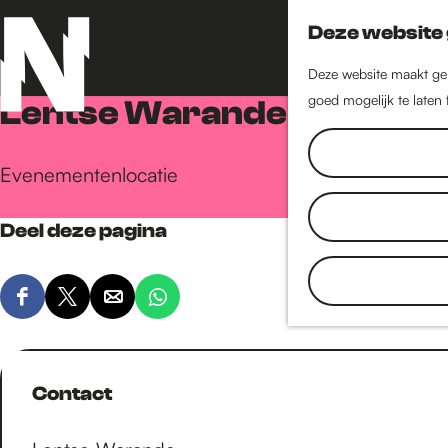
Deze website 
Deze website maakt geb
goed mogelijk te laten
Lentse Warande
G
Evenementenlocatie
a
Deel deze pagina
n
D
D
D
D
a
e
e
e
e
e
e
e
e
l
l
l
l
Contact
a
d
d
d
d
e
e
e
e