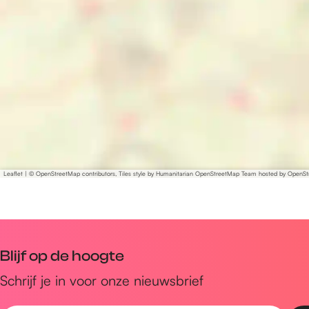
e
k
p
e
n
d
p
e
a
g
Leaflet
|
© OpenStreetMap contributors, Tiles style by Humanitarian OpenStreetMap Team hosted by OpenS
e
Blijf op de hoogte
Schrijf je in voor onze nieuwsbrief