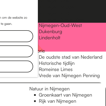
Nijmegen-Oost
Nijmegen-Midden
Z
K
Nijmegen-Zuid
o
a
M
jn om de website zo
Nijmegen-Nieuw-West
e
a
 te gaan.
e
Nijmegen-Oud-West
k
r
Dukenburg
n
e
t
Lindenholt
u
n
Historie
De oudste stad van Nederland
Historische tijdlijn
Romeinse Limes
Vrede van Nijmegen Penning
Natuur in Nijmegen
Groenkaart van Nijmegen
Rijk van Nijmegen