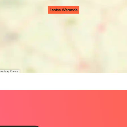
Lentse Warande
treetMap France