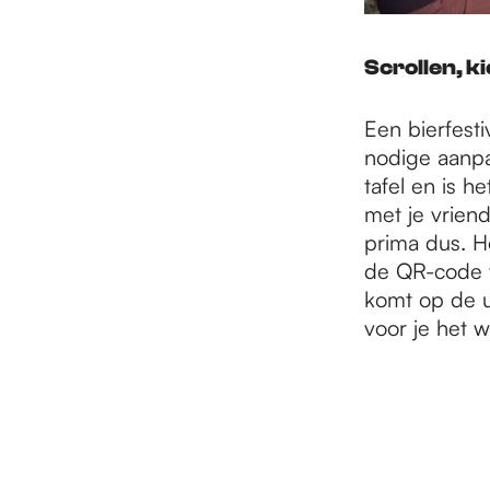
Scrollen, k
Een bierfesti
nodige aanpa
tafel en is h
met je vrien
prima dus. He
de QR-code va
komt op de ui
voor je het w