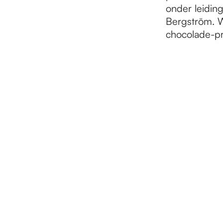
onder leidin
Bergström. W
chocolade-pro