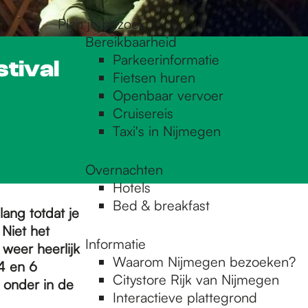
Plan je bezoek
Bereikbaarheid
Parkeerinformatie
stival
Fietsen huren
Openbaar vervoer
Cruisereis
Taxi's in Nijmegen
Overnachten
Hotels
Bed & breakfast
ang totdat je
 Niet het
Informatie
 weer heerlijk
Waarom Nijmegen bezoeken?
 4 en 6
Citystore Rijk van Nijmegen
 onder in de
Interactieve plattegrond