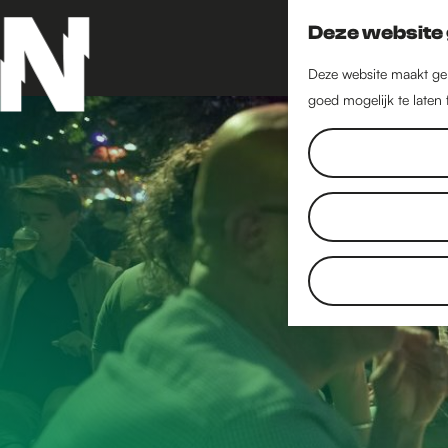
Deze website 
Deze website maakt geb
goed mogelijk te laten
G
a
n
a
a