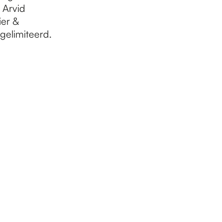
 Arvid
ier &
 gelimiteerd.