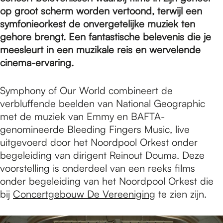
e
op groot scherm worden vertoond, terwijl een
symfonieorkest de onvergetelijke muziek ten
p
gehore brengt. Een fantastische belevenis die je
meesleurt in een muzikale reis en wervelende
cinema-ervaring.
a
Symphony of Our World combineert de
verbluffende beelden van National Geographic
g
met de muziek van Emmy en BAFTA-
genomineerde Bleeding Fingers Music, live
e
uitgevoerd door het Noordpool Orkest onder
begeleiding van dirigent Reinout Douma. Deze
voorstelling is onderdeel van een reeks films
onder begeleiding van het Noordpool Orkest die
bij
Concertgebouw De Vereeniging
te zien zijn.