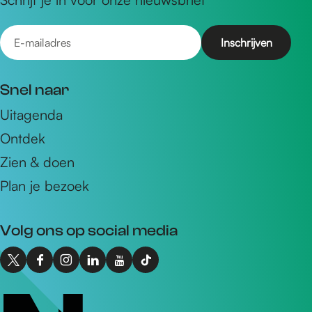
E
-
m
Snel naar
a
Uitagenda
i
Ontdek
l
a
Zien & doen
d
Plan je bezoek
r
e
Volg ons op social media
s
X
F
I
L
Y
T
I
a
n
i
o
i
n
c
s
n
u
k