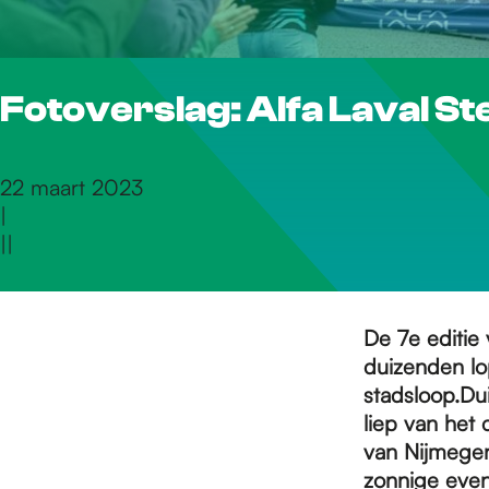
r
Fotoverslag: Alfa Laval S
d
e
22 maart 2023
|
|
|
h
o
De 7e editie 
duizenden lo
stadsloop.
Du
m
liep van het 
van Nijmegen
zonnige even