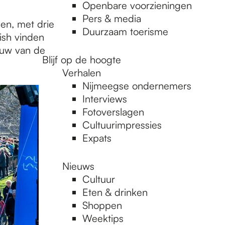
Openbare voorzieningen
Pers & media
gen, met drie
Duurzaam toerisme
ish vinden
duw van de
Blijf op de hoogte
Verhalen
Nijmeegse ondernemers
Interviews
Fotoverslagen
Cultuurimpressies
Expats
Nieuws
Cultuur
Eten & drinken
Shoppen
Weektips