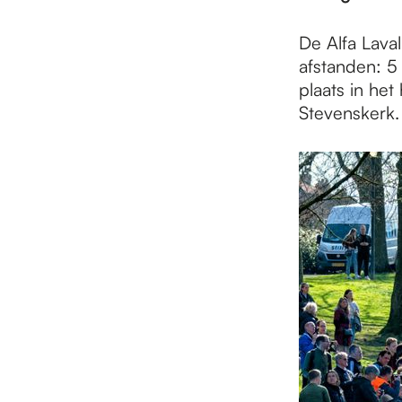
e
De Alfa Lava
p
afstanden: 5 
plaats in he
Stevenskerk.
a
g
e