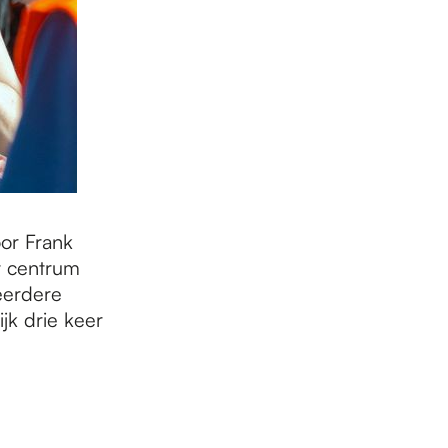
or Frank
t centrum
eerdere
jk drie keer