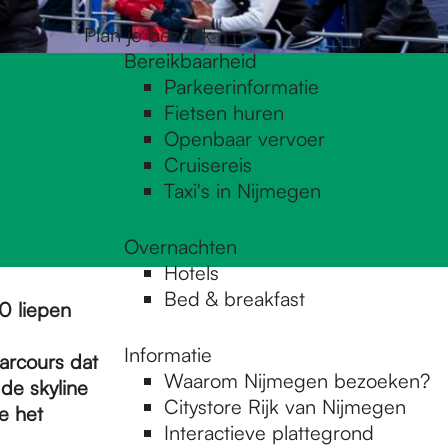
Plan je bezoek
Bereikbaarheid
Parkeerinformatie
Fietsen huren
Openbaar vervoer
Cruisereis
Taxi's in Nijmegen
Overnachten
Hotels
Bed & breakfast
20 liepen
Informatie
arcours dat
Waarom Nijmegen bezoeken?
 de skyline
Citystore Rijk van Nijmegen
e het
Interactieve plattegrond