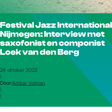
r
Festival Jazz International
d
Nijmegen: Interview met
e
saxofonist en componist
Loek van den Berg
h
24 oktober 2022
|
o
Door:
Amber Volman
|
m
|