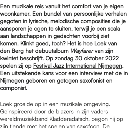
e
Een muzikale reis vanuit het comfort van je eigen
woonkamer. Een bundel van persoonlijke verhalen
p
gegoten in lyrische, melodische composities die je
aansporen je ogen te sluiten, terwijl je een scala
aan landschappen in gedachten voorbij ziet
a
komen. Klinkt goed, toch? Het is hoe Loek van
den Berg het debuutalbum
Wayfarer
van zijn
kwintet beschrijft. Op zondag 30 oktober 2022
g
spelen zij op
Festival Jazz International Nijmegen
.
Een uitstekende kans voor een interview met de in
e
Nijmegen geboren en getogen saxofonist en
componist.
Loek groeide op in een muzikale omgeving.
Geïnspireerd door de blazers in zijn vaders
wereldmuziekband Kladderadatsch, begon hij op
zijn tiende met het spelen van saxofoon. De