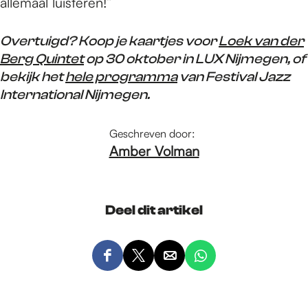
allemaal luisteren!”
Overtuigd? Koop je kaartjes voor
Loek van der
Berg Quintet
op 30 oktober in LUX Nijmegen, of
bekijk het
hele programma
van Festival Jazz
International Nijmegen.
Geschreven door:
Amber Volman
Deel dit artikel
D
D
D
D
e
e
e
e
e
e
e
e