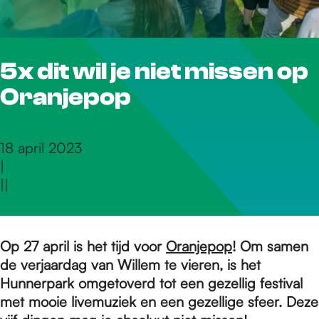
r
5x dit wil je niet missen op
d
Oranjepop
e
18 april 2023
|
h
|
|
o
Op 27 april is het tijd voor
Oranjepop
! Om samen
de verjaardag van Willem te vieren, is het
m
Hunnerpark omgetoverd tot een gezellig festival
met mooie livemuziek en een gezellige sfeer. Deze