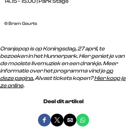
14.15 - 15.00 | Park Stage
© Bram Geurts
Oranjepop is op Koningsdag, 27 april, te
bezoeken in het Hunnerpark. Hier geniet je van
de mooiste livemuziek en een drankje. Meer
informatie over het programma vind je
o
p
deze pagina.
Alvast tickets kopen?
Hier koop je
ze online
.
Deel dit artikel
D
D
D
D