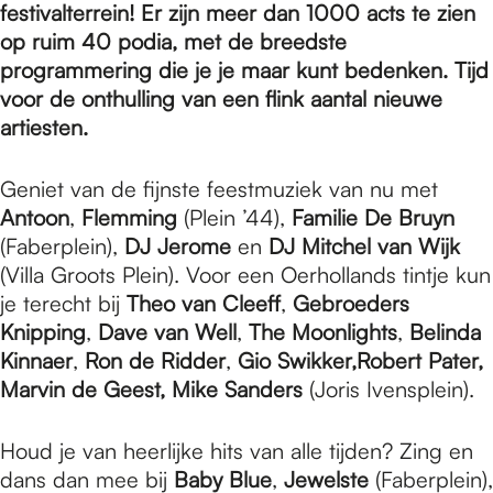
e
festivalterrein! Er zijn meer dan 1000 acts te zien
op ruim 40 podia, met de breedste
programmering die je je maar kunt bedenken. Tijd
p
voor de onthulling van een flink aantal nieuwe
artiesten.
a
Geniet van de fijnste feestmuziek van nu met
Antoon
,
Flemming
(Plein ’44),
Familie De Bruyn
g
(Faberplein),
DJ Jerome
en
DJ Mitchel van Wijk
(Villa Groots Plein). Voor een Oerhollands tintje kun
je terecht bij
Theo van Cleeff
,
Gebroeders
e
Knipping
,
Dave van Well
,
The Moonlights
,
Belinda
Kinnaer
,
Ron de Ridder
,
Gio Swikker,
Robert Pater,
Marvin de Geest, Mike Sanders
(Joris Ivensplein).
Houd je van heerlijke hits van alle tijden? Zing en
dans dan mee bij
Baby Blue
,
Jewelste
(Faberplein),