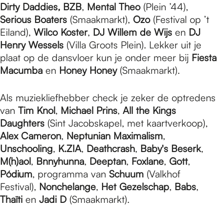
Dirty Daddies, BZB
,
Mental Theo
(Plein ’44),
Serious Boaters
(Smaakmarkt),
Ozo
(Festival op ’t
Eiland),
Wilco Koster
,
DJ Willem de Wijs
en
DJ
Henry Wessels
(Villa Groots Plein). Lekker uit je
plaat op de dansvloer kun je onder meer bij
Fiesta
Macumba
en
Honey Honey
(Smaakmarkt).
Als muziekliefhebber check je zeker de optredens
van
Tim Knol
,
Michael Prins
,
All the Kings
Daughters
(Sint Jacobskapel, met kaartverkoop),
Alex Cameron
,
Neptunian Maximalism
,
Unschooling
,
K.ZIA
,
Deathcrash
,
Baby's Beserk
,
M(h)aol
,
Bnnyhunna
,
Deeptan
,
Foxlane
,
Gott
,
Pódium
, programma van
Schuum
(Valkhof
Festival),
Nonchelange
,
Het Gezelschap
,
Babs
,
Thaïti
en
Jadi D
(Smaakmarkt).