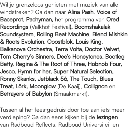
Wil je grenzeloos genieten met muziek van alle
windstreken? Ga dan naar
Alina Pash
,
Voice of
Baceprot
,
Pachyman,
het programma van
Ored
Recordings
(Valkhof Festival
), Boomshakalak
Soundsystem
,
Rolling Beat Machine
,
Blend Mishkin
& Roots Evolution
,
Ooostblok
,
Louis King
,
Balkanova Orchestra
,
Terra Volta
,
Doctor Velvet
,
Tom Cherry’s Sinners, Dee’s Honeytones, Bootleg
Betty, Regina & The Root of Three, Hobnob Four,
Jesco, Hymn for her, Super Natural Selection,
Ronny Skanks, Jetblack 56, The Touch, Blues
Treat, Lörk, Moonglow
(De Kaaij),
Collignon
en
Betrayers of Babylon
(Smaakmarkt).
Tussen al het feestgedruis door toe aan iets meer
verdieping? Ga dan eens kijken bij de
lezingen
van Radboud Reflects, Radboud Universiteit en