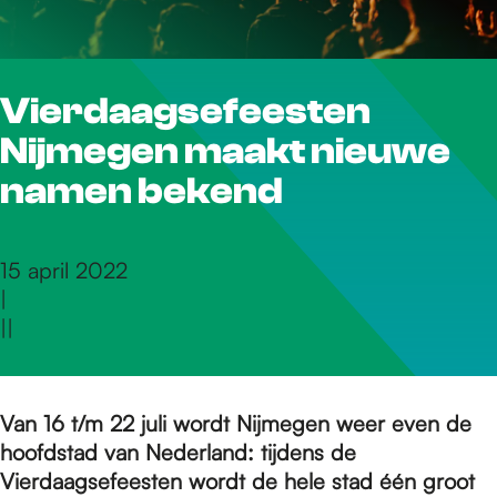
r
Vierdaagsefeesten
d
Nijmegen maakt nieuwe
e
namen bekend
h
15 april 2022
|
|
|
o
m
Van 16 t/m 22 juli wordt Nijmegen weer even de
hoofdstad van Nederland: tijdens de
Vierdaagsefeesten wordt de hele stad één groot