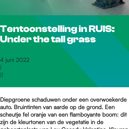
r
Tentoonstelling in RUIS:
d
Under the tall grass
e
4 juni 2022
|
h
|
|
o
Diepgroene schaduwen onder een overwoekerde
auto. Bruintinten van aarde op de grond. Een
m
scheutje fel oranje van een flamboyante boom: dit
zijn de kleurtonen van de vegetatie in de