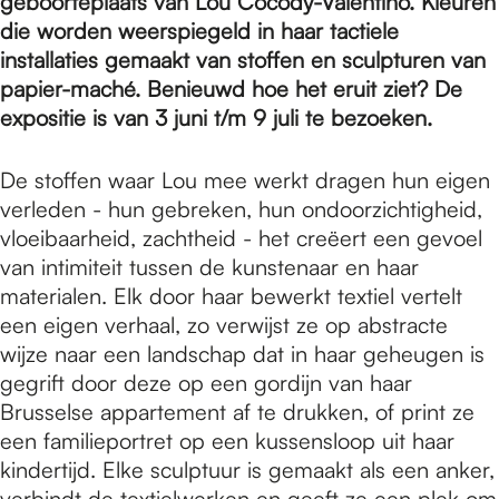
e
geboorteplaats van Lou Cocody-Valentino. Kleuren
die worden weerspiegeld in haar tactiele
installaties gemaakt van stoffen en sculpturen van
p
papier-maché. Benieuwd hoe het eruit ziet? De
expositie is van 3 juni t/m 9 juli te bezoeken.
a
De stoffen waar Lou mee werkt dragen hun eigen
verleden - hun gebreken, hun ondoorzichtigheid,
g
vloeibaarheid, zachtheid - het creëert een gevoel
van intimiteit tussen de kunstenaar en haar
materialen. Elk door haar bewerkt textiel vertelt
e
een eigen verhaal, zo verwijst ze op abstracte
wijze naar een landschap dat in haar geheugen is
gegrift door deze op een gordijn van haar
Brusselse appartement af te drukken, of print ze
een familieportret op een kussensloop uit haar
kindertijd. Elke sculptuur is gemaakt als een anker,
verbindt de textielwerken en geeft ze een plek om