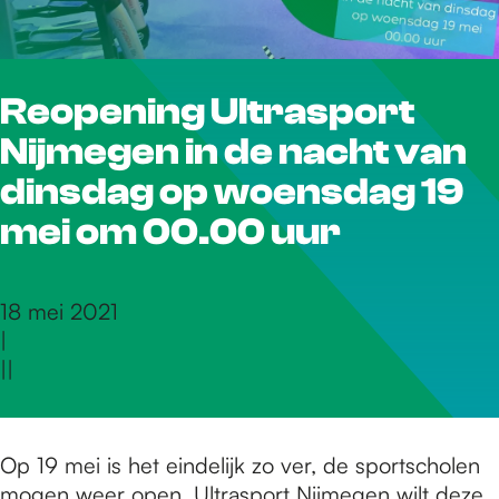
r
Reopening Ultrasport
d
Nijmegen in de nacht van
e
dinsdag op woensdag 19
mei om 00.00 uur
h
18 mei 2021
|
o
|
|
m
Op 19 mei is het eindelijk zo ver, de sportscholen
mogen weer open. Ultrasport Nijmegen wilt deze