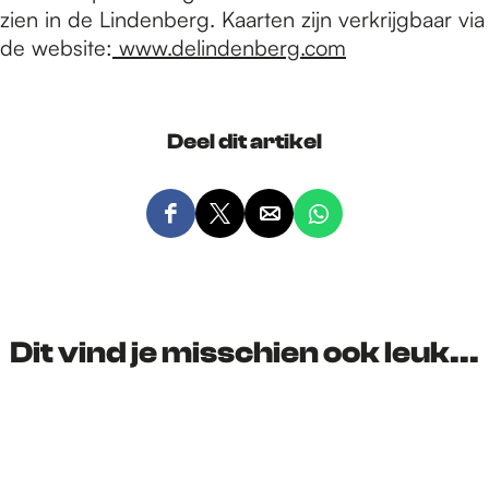
zien in de Lindenberg. Kaarten zijn verkrijgbaar via
de website:
www.delindenberg.com
Deel dit artikel
D
D
D
D
e
e
e
e
e
e
e
e
l
l
l
l
d
d
d
d
Dit vind je misschien ook leuk...
e
e
e
e
z
z
z
z
e
e
e
e
p
p
p
p
a
a
a
a