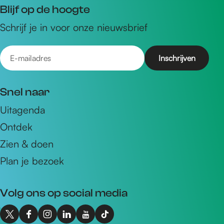
Blijf op de hoogte
Schrijf je in voor onze nieuwsbrief
E
-
m
Snel naar
a
Uitagenda
i
Ontdek
l
a
Zien & doen
d
Plan je bezoek
r
e
Volg ons op social media
s
X
F
I
L
Y
T