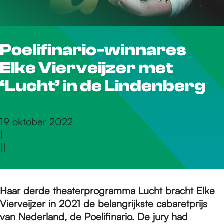
r
Poelifinario-winnares
d
Elke Vierveijzer met
e
‘Lucht’ in de Lindenberg
h
19 oktober 2022
|
|
|
o
m
Haar derde theaterprogramma Lucht bracht Elke
Vierveijzer in 2021 de belangrijkste cabaretprijs
van Nederland, de Poelifinario. De jury had