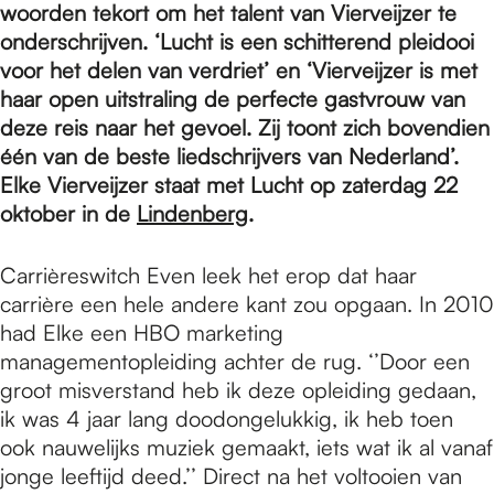
e
woorden tekort om het talent van Vierveijzer te
onderschrijven. ‘Lucht is een schitterend pleidooi
voor het delen van verdriet’ en ‘Vierveijzer is met
p
haar open uitstraling de perfecte gastvrouw van
deze reis naar het gevoel. Zij toont zich bovendien
a
één van de beste liedschrijvers van Nederland’.
Elke Vierveijzer staat met Lucht op zaterdag 22
oktober in de
Lindenberg
.
g
Carrièreswitch Even leek het erop dat haar
carrière een hele andere kant zou opgaan. In 2010
e
had Elke een HBO marketing
managementopleiding achter de rug. ‘’Door een
groot misverstand heb ik deze opleiding gedaan,
ik was 4 jaar lang doodongelukkig, ik heb toen
ook nauwelijks muziek gemaakt, iets wat ik al vanaf
jonge leeftijd deed.’’ Direct na het voltooien van