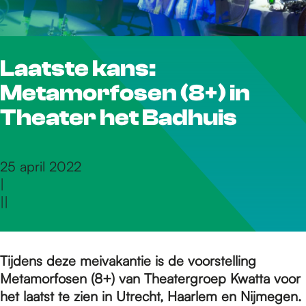
r
Laatste kans:
d
Metamorfosen (8+) in
e
Theater het Badhuis
h
25 april 2022
|
|
|
o
m
Tijdens deze meivakantie is de voorstelling
Metamorfosen (8+) van Theatergroep Kwatta voor
het laatst te zien in Utrecht, Haarlem en Nijmegen.