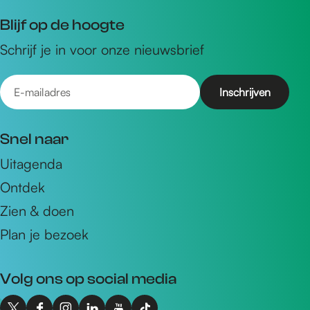
Blijf op de hoogte
Schrijf je in voor onze nieuwsbrief
E
-
m
Snel naar
a
Uitagenda
i
Ontdek
l
a
Zien & doen
d
Plan je bezoek
r
e
Volg ons op social media
s