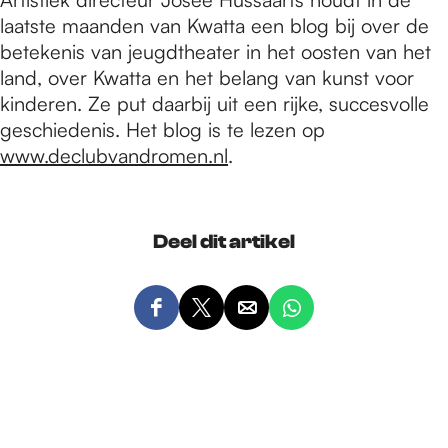
laatste maanden van Kwatta een blog bij over de
betekenis van jeugdtheater in het oosten van het
land, over Kwatta en het belang van kunst voor
kinderen. Ze put daarbij uit een rijke, succesvolle
geschiedenis. Het blog is te lezen op
www.declubvandromen.nl
.
Deel dit artikel
D
D
D
D
e
e
e
e
e
e
e
e
l
l
l
l
d
d
d
d