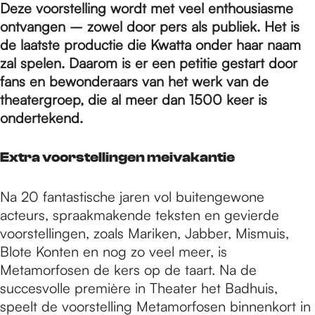
e
Deze voorstelling wordt met veel enthousiasme
ontvangen – zowel door pers als publiek. Het is
de laatste productie die Kwatta onder haar naam
p
zal spelen. Daarom is er een petitie gestart door
fans en bewonderaars van het werk van de
a
theatergroep, die al meer dan 1500 keer is
ondertekend.
g
Extra voorstellingen meivakantie
e
Na 20 fantastische jaren vol buitengewone
acteurs, spraakmakende teksten en gevierde
voorstellingen, zoals Mariken, Jabber, Mismuis,
Blote Konten en nog zo veel meer, is
Metamorfosen de kers op de taart. Na de
succesvolle première in Theater het Badhuis,
speelt de voorstelling Metamorfosen binnenkort in