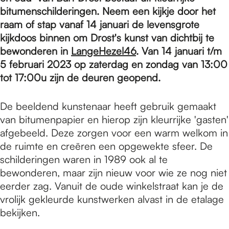
e
bitumenschilderingen. Neem een kijkje door het
raam of stap vanaf 14 januari de levensgrote
p
kijkdoos binnen om Drost's kunst van dichtbij te
bewonderen in
LangeHezel46
. Van 14 januari t/m
5 februari 2023 op zaterdag en zondag van 13:00
a
tot 17:00u zijn de deuren geopend.
De beeldend kunstenaar heeft gebruik gemaakt
g
van bitumenpapier en hierop zijn kleurrijke 'gasten'
afgebeeld. Deze zorgen voor een warm welkom in
e
de ruimte en creëren een opgewekte sfeer. De
schilderingen waren in 1989 ook al te
bewonderen, maar zijn nieuw voor wie ze nog niet
eerder zag. Vanuit de oude winkelstraat kan je de
vrolijk gekleurde kunstwerken alvast in de etalage
bekijken.