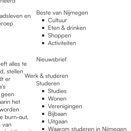
rieerd
Beste van Nijmegen
tadsleven en
Cultuur
eroep
Eten & drinken
Shoppen
Activiteiten
Nieuwsbrief
t alles te
, stellen
Werk & studeren
t er
Studeren
’s
Studies
d geen
Wonen
arin het
Verenigingen
 worden
Bijbaan
 burn-out,
Uitgaan
m van
Waarom studeren in Nijmegen