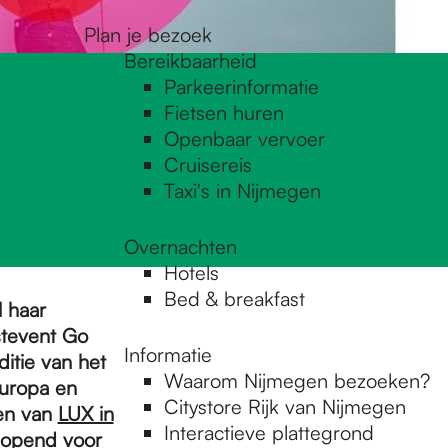
Plan je bezoek
Bereikbaarheid
Parkeerinformatie
Fietsen huren
Openbaar vervoer
Cruisereis
Taxi's in Nijmegen
Overnachten
Hotels
Bed & breakfast
l haar
stevent Go
Informatie
ditie van het
Waarom Nijmegen bezoeken?
 Europa en
Citystore Rijk van Nijmegen
len van
LUX in
Interactieve plattegrond
 geopend voor