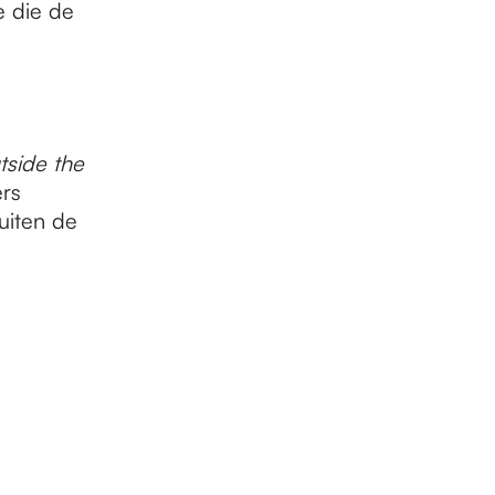
e die de
tside the
ers
uiten de