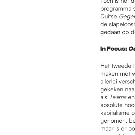
Toch is het 
programma sa
Duitse
Gegen
de slapeloos
gedaan op de
In Focus:
Ou
Het tweede I
maken met we
allerlei ver
gekeken naa
als
Teams
e
absolute noo
kapitalisme 
genomen, be
maar is er o