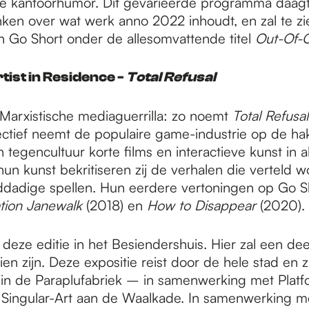
he kantoorhumor. Dit gevarieerde programma daagt 
ken over wat werk anno 2022 inhoudt, en zal te zie
an Go Short onder de allesomvattende titel
Out-Of-O
tist in Residence -
Total Refusal
arxistische mediaguerrilla: zo noemt
Total Refusal
ctief neemt de populaire game-industrie op de ha
 tegencultuur korte films en interactieve kunst in 
un kunst bekritiseren zij de verhalen die verteld 
adige spellen. Hun eerdere vertoningen op Go S
tion Janewalk
(2018) en
How to Disappear
(2020)
 deze editie in het Besiendershuis. Hier zal een de
zien zijn. Deze expositie reist door de hele stad en 
 in de Paraplufabriek – in samenwerking met Pla
e Singular-Art aan de Waalkade. In samenwerking m