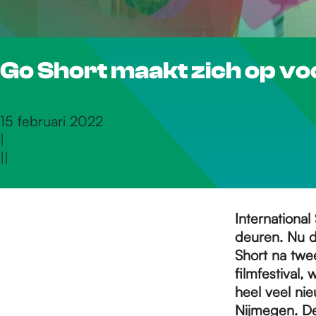
r
Go Short maakt zich op voo
d
e
15 februari 2022
|
|
|
h
o
International
deuren. Nu d
Short na twee
m
filmfestival,
heel veel nie
Nijmegen
. D