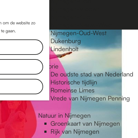
Nijmegen-Oost
Nijmegen-Midden
Z
K
Nijmegen-Zuid
o
a
M
jn om de website zo
Nijmegen-Nieuw-West
e
a
 te gaan.
e
Nijmegen-Oud-West
k
r
Dukenburg
n
e
t
Lindenholt
u
n
Historie
De oudste stad van Nederland
Historische tijdlijn
Romeinse Limes
Vrede van Nijmegen Penning
Natuur in Nijmegen
Groenkaart van Nijmegen
Rijk van Nijmegen