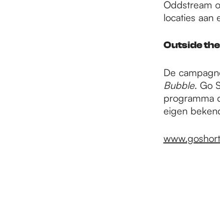
Oddstream on
locaties aan 
Outside th
De campagne
Bubble
. Go 
programma d
eigen beken
www.goshort