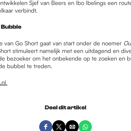
twikkelen Sjef van Beers en Ibo Ibelings een rout
elkaar verbindt.
e Bubble
 van Go Short gaat van start onder de noemer
Ou
Short stimuleert namelijk met een uitdagend en div
e bezoeker om het onbekende op te zoeken en b
de bubbel te treden.
.nl
Deel dit artikel
D
D
D
D