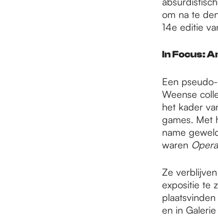
absurdistisc
om na te den
14e editie v
In Focus: Ar
Een pseudo-M
Weense colle
het kader van
games. Met h
name geweldd
waren
Opera
Ze verblijven
expositie te 
plaatsvinden
en in Galeri