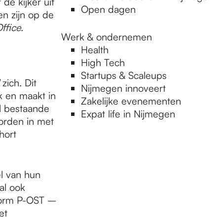
de kijker uit
Open dagen
n zijn op de
ffice.
Werk & ondernemen
Health
High Tech
Startups & Scaleups
zich. Dit
Nijmegen innoveert
k en maakt in
Zakelijke evenementen
al bestaande
Expat life in Nijmegen
worden in met
hort
.
el van hun
zal ook
tform P-OST –
et