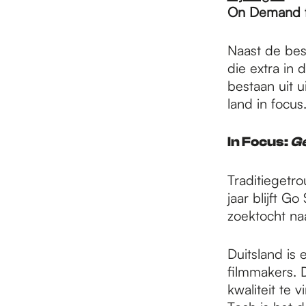
e
On Demand f
p
Naast de best
die extra in
bestaan uit u
a
land in focu
In Focus:
G
g
Traditiegetro
e
jaar blijft Go
zoektocht naa
Duitsland is 
filmmakers. 
kwaliteit te 