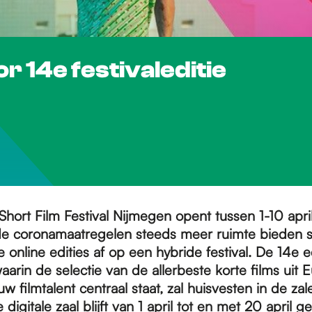
r 14e festivaleditie
 Short Film Festival Nijmegen opent tussen 1-10 apri
e coronamaatregelen steeds meer ruimte bieden 
 online edities af op een hybride festival. De 14e e
 waarin de selectie van de allerbeste korte films uit
uw filmtalent centraal staat, zal huisvesten in de za
e digitale zaal blijft van 1 april tot en met 20 april