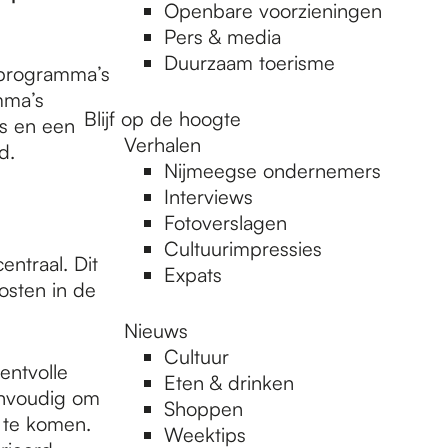
Openbare voorzieningen
Pers & media
Duurzaam toerisme
l programma’s
mma’s
Blijf op de hoogte
’s en een
Verhalen
nd.
Nijmeegse ondernemers
Interviews
Fotoverslagen
Cultuurimpressies
entraal. Dit
Expats
oosten in de
Nieuws
Cultuur
entvolle
Eten & drinken
envoudig om
Shoppen
e te komen.
Weektips