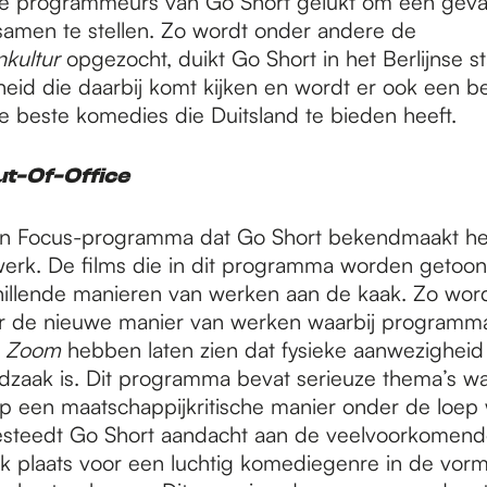
de programmeurs van Go Short gelukt om een geva
men te stellen. Zo wordt onder andere de
kultur
opgezocht, duikt Go Short in het Berlijnse s
heid die daarbij komt kijken en wordt er ook een b
 beste komedies die Duitsland te bieden heeft.
t-Of-Office
n Focus-programma dat Go Short bekendmaakt heef
rk. De films die in dit programma worden getoond
schillende manieren van werken aan de kaak. Zo word
r de nieuwe manier van werken waarbij programma
n
Zoom
hebben laten zien dat fysieke aanwezighei
dzaak is. Dit programma bevat serieuze thema’s wa
op een maatschappijkritische manier onder de loep
steedt Go Short aandacht aan de veelvoorkomende
ok plaats voor een luchtig komediegenre in de vor