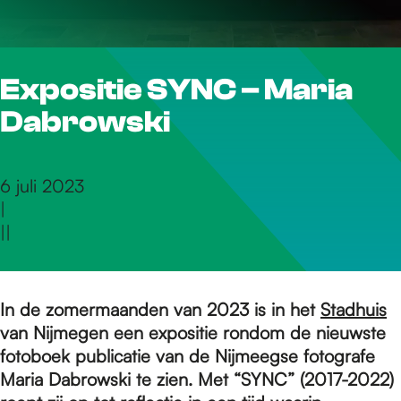
r
Expositie SYNC – Maria
d
Dabrowski
e
6 juli 2023
|
h
|
|
o
In de zomermaanden van 2023 is in het
Stadhuis
van Nijmegen een expositie rondom de nieuwste
m
fotoboek publicatie van de Nijmeegse fotografe
Maria Dabrowski te zien. Met “SYNC” (2017-2022)