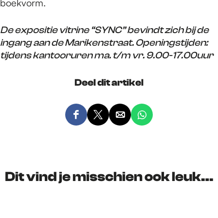
boekvorm.
De expositie vitrine “SYNC” bevindt zich bij de
ingang aan de Marikenstraat. Openingstijden:
tijdens kantooruren ma. t/m vr. 9.00-17.00uur
Deel dit artikel
D
D
D
D
e
e
e
e
e
e
e
e
l
l
l
l
d
d
d
d
Dit vind je misschien ook leuk…
e
e
e
e
z
z
z
z
e
e
e
e