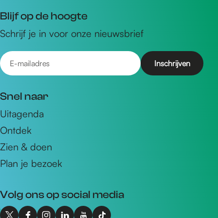
Blijf op de hoogte
Schrijf je in voor onze nieuwsbrief
E
-
m
Snel naar
a
Uitagenda
i
Ontdek
l
a
Zien & doen
d
Plan je bezoek
r
e
Volg ons op social media
s