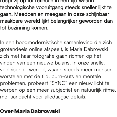
e
roept zij op tot reflectie in een tijd waarin
technologische vooruitgang steeds sneller lijkt te
gaan. Meedoen en meegaan in deze schijnbaar
p
maakbare wereld lijkt belangrijker geworden dan
tot bezinning komen.
a
In een hoogmodernistische samenleving die zich
grotendeels online afspeelt, is Maria Dabrowski
g
zich met haar fotografie gaan richten op het
vinden van een nieuwe balans. In onze snelle,
veeleisende wereld, waarin steeds meer mensen
e
worstelen met de tijd, burn-outs en mentale
problemen, probeert “SYNC” een nieuw licht te
werpen op een meer subjectief en natuurlijk ritme,
met aandacht voor alledaagse details.
Over Maria Dabrowski