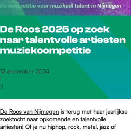
r
De Roos 2025 op zoek
d
naar talentvolle artiesten
e
muziekcompetitie
h
12 december 2024
|
|
|
o
m
De Roos van Nijmegen
is terug met haar jaarlijkse
zoektocht naar opkomende en talentvolle
artiesten! Of je nu hiphop, rock, metal, jazz of