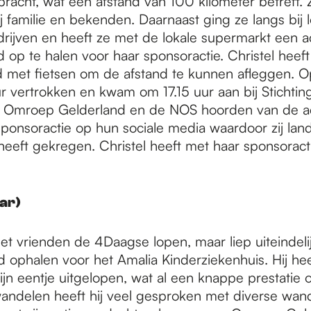
bracht, wat een afstand van 100 kilometer betreft. 
 familie en bekenden. Daarnaast ging ze langs bij 
drijven en heeft ze met de lokale supermarkt een a
 op te halen voor haar sponsoractie. Christel heeft
 met fietsen om de afstand te kunnen afleggen. Op 
 vertrokken en kwam om 17.15 uur aan bij Stichtin
 Omroep Gelderland en de NOS hoorden van de ac
ponsoractie op hun sociale media waardoor zij land
eeft gekregen. Christel heeft met haar sponsoract
aar)
 vrienden de 4Daagse lopen, maar liep uiteindelijk
d ophalen voor het Amalia Kinderziekenhuis. Hij he
jn eentje uitgelopen, wat al een knappe prestatie op
wandelen heeft hij veel gesproken met diverse wand