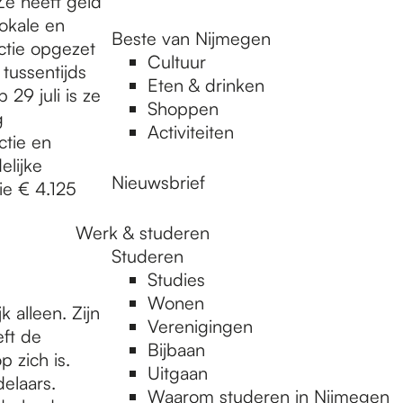
Ze heeft geld
lokale en
Beste van Nijmegen
ctie opgezet
Cultuur
 tussentijds
Eten & drinken
29 juli is ze
Shoppen
g
Activiteiten
tie en
elijke
Nieuwsbrief
ie € 4.125
Werk & studeren
Studeren
Studies
Wonen
 alleen. Zijn
Verenigingen
eft de
Bijbaan
 zich is.
Uitgaan
elaars.
Waarom studeren in Nijmegen