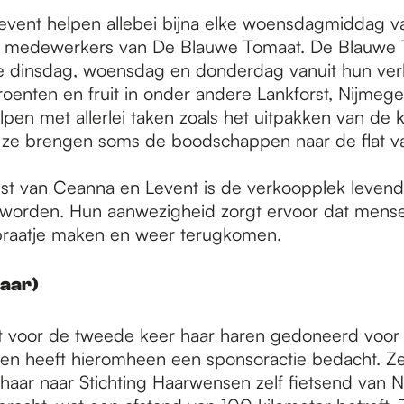
vent helpen allebei bijna elke woensdagmiddag 
e medewerkers van De Blauwe Tomaat. De Blauwe
ke dinsdag, woensdag en donderdag vanuit hun v
roenten en fruit in onder andere Lankforst, Nijmeg
pen met allerlei taken zoals het uitpakken van de k
 ze brengen soms de boodschappen naar de flat v
t van Ceanna en Levent is de verkoopplek levend
eworden. Hun aanwezigheid zorgt ervoor dat mens
 praatje maken en weer terugkomen.
jaar)
ft voor de tweede keer haar haren gedoneerd voor 
n heeft hieromheen een sponsoractie bedacht. Ze
aar naar Stichting Haarwensen zelf fietsend van 