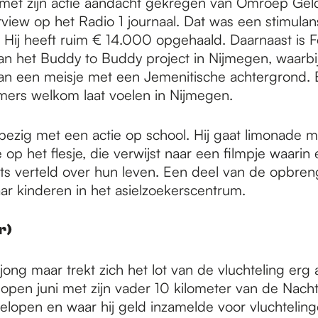
met zijn actie aandacht gekregen van Omroep Gel
view op het Radio 1 journaal. Dat was een stimulans
. Hij heeft ruim € 14.000 opgehaald. Daarnaast is 
n het Buddy to Buddy project in Nijmegen, waarbij 
n een meisje met een Jemenitische achtergrond. 
ers welkom laat voelen in Nijmegen.
bezig met een actie op school. Hij gaat limonade 
p het flesje, die verwijst naar een filmpje waarin
iets verteld over hun leven. Een deel van de opbren
aar kinderen in het asielzoekerscentrum.
r)
jong maar trekt zich het lot van de vluchteling erg a
open juni met zijn vader 10 kilometer van de Nach
gelopen en waar hij geld inzamelde voor vluchteling