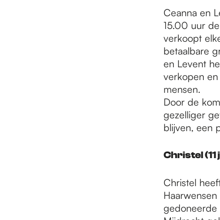
e
Ceanna en Le
15.00 uur d
p
verkoopt el
betaalbare g
en Levent hel
a
verkopen en
mensen.
Door de koms
g
gezelliger g
blijven, een
e
Christel (11 
Christel hee
Haarwensen e
gedoneerde h