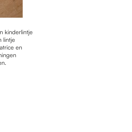
 kinderlintje
lintje
atrice en
eningen
en.