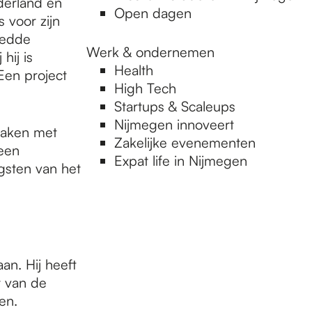
derland en
Open dagen
 voor zijn
Fedde
Werk & ondernemen
hij is
Health
Een project
High Tech
Startups & Scaleups
Nijmegen innoveert
maken met
Zakelijke evenementen
 een
Expat life in Nijmegen
gsten van het
an. Hij heeft
t van de
en.