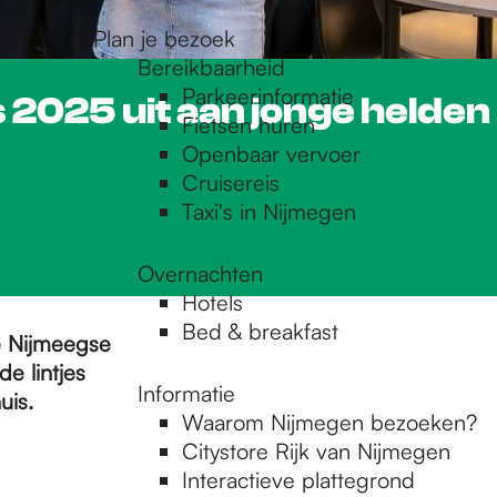
Plan je bezoek
Bereikbaarheid
Parkeerinformatie
 2025 uit aan jonge helden
Fietsen huren
Openbaar vervoer
Cruisereis
Taxi's in Nijmegen
Overnachten
Hotels
Bed & breakfast
e Nijmeegse
e lintjes
Informatie
uis.
Waarom Nijmegen bezoeken?
Citystore Rijk van Nijmegen
Interactieve plattegrond