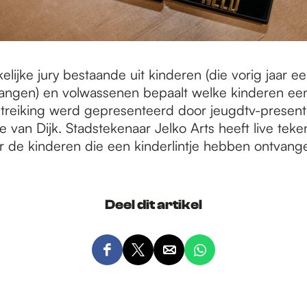
lijke jury bestaande uit kinderen (die vorig jaar een
ngen) en volwassenen bepaalt welke kinderen een 
uitreiking werd gepresenteerd door jeugdtv-present
e van Dijk. Stadstekenaar Jelko Arts heeft live tek
 de kinderen die een kinderlintje hebben ontvang
Deel dit artikel
D
D
D
D
e
e
e
e
e
e
e
e