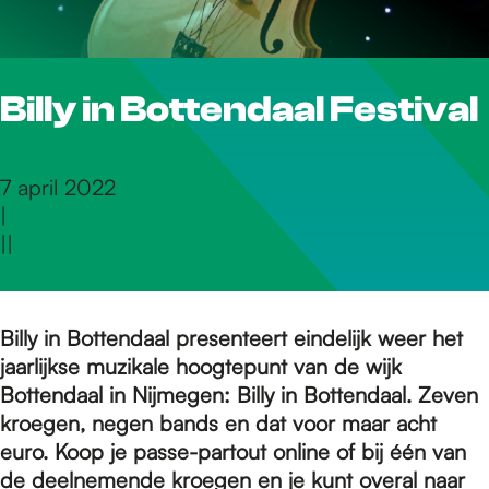
r
Billy in Bottendaal Festival
d
e
7 april 2022
|
|
|
h
o
Billy in Bottendaal presenteert eindelijk weer het
jaarlijkse muzikale hoogtepunt van de wijk
Bottendaal in Nijmegen: Billy in Bottendaal. Zeven
m
kroegen, negen bands en dat voor maar acht
euro. Koop je passe-partout online of bij één van
de deelnemende kroegen en je kunt overal naar