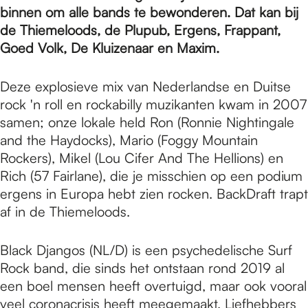
e
binnen om alle bands te bewonderen. Dat kan bij
de Thiemeloods, de Plupub, Ergens, Frappant,
p
Goed Volk, De Kluizenaar en Maxim.
Deze explosieve mix van Nederlandse en Duitse
a
rock 'n roll en rockabilly muzikanten kwam in 2007
samen; onze lokale held Ron (Ronnie Nightingale
and the Haydocks), Mario (Foggy Mountain
g
Rockers), Mikel (Lou Cifer And The Hellions) en
Rich (57 Fairlane), die je misschien op een podium
e
ergens in Europa hebt zien rocken. BackDraft trapt
af in de Thiemeloods.
Black Djangos (NL/D) is een psychedelische Surf
Rock band, die sinds het ontstaan rond 2019 al
een boel mensen heeft overtuigd, maar ook vooral
veel coronacrisis heeft meegemaakt. Liefhebbers