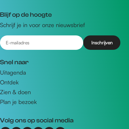
Blijf op de hoogte
Schrijf je in voor onze nieuwsbrief
E
-
m
Snel naar
a
Uitagenda
i
Ontdek
l
a
Zien & doen
d
Plan je bezoek
r
e
Volg ons op social media
s