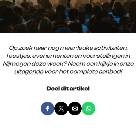
Op zoek naar nog meer leuke activiteiten,
feestjes, evenementen en voorstellingen in
Nijmegen deze week? Neem een kijkje in onze
uitagenda
voor het complete aanbod!
Deel dit artikel
D
D
D
D
e
e
e
e
e
e
e
e
l
l
l
l