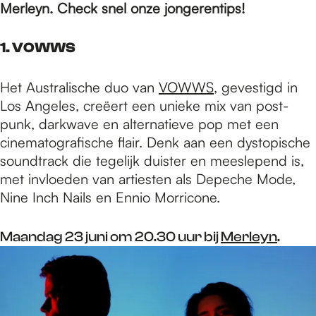
e
Merleyn. Check snel onze jongerentips!
p
1. VOWWS
Het Australische duo van
VOWWS
, gevestigd in
a
Los Angeles, creëert een unieke mix van post-
punk, darkwave en alternatieve pop met een
cinematografische flair. Denk aan een dystopische
g
soundtrack die tegelijk duister en meeslepend is,
met invloeden van artiesten als Depeche Mode,
e
Nine Inch Nails en Ennio Morricone.
Maandag 23 juni om 20.30 uur bij
Merleyn
.