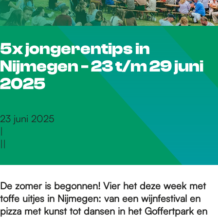
r
5x jongerentips in
d
Nijmegen - 23 t/m 29 juni
e
2025
h
23 juni 2025
|
|
|
o
m
De zomer is begonnen! Vier het deze week met
toffe uitjes in Nijmegen: van een wijnfestival en
pizza met kunst tot dansen in het Goffertpark en