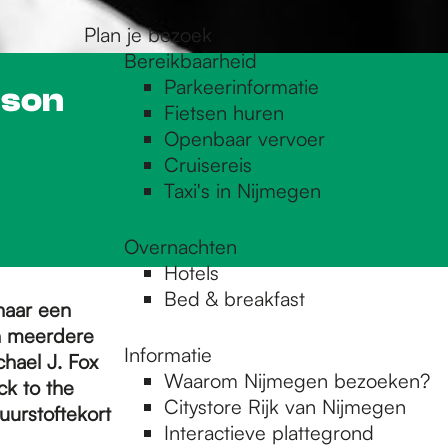
Plan je bezoek
Bereikbaarheid
Parkeerinformatie
nson
Fietsen huren
Openbaar vervoer
Cruisereis
Taxi's in Nijmegen
Overnachten
Hotels
Bed & breakfast
naar een
en meerdere
Informatie
chael J. Fox
Waarom Nijmegen bezoeken?
k to the
Citystore Rijk van Nijmegen
uurstoftekort
Interactieve plattegrond