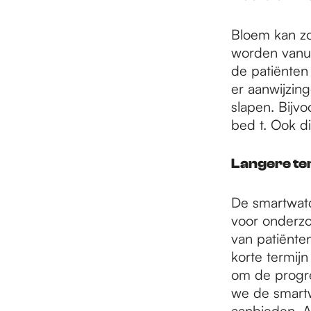
Bloem kan zo
worden vanui
de patiënten 
er aanwijzin
slapen. Bijv
bed t. Ook d
Langere te
De smartwatc
voor onderzo
van patiënte
korte termij
om de progre
we de smartw
aanbieden. A