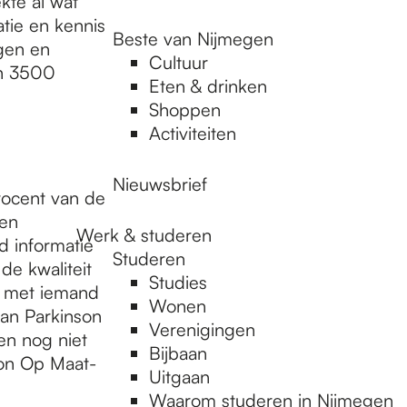
kte al wat
atie en kennis
Beste van Nijmegen
gen en
Cultuur
’n 3500
Eten & drinken
Shoppen
Activiteiten
Nieuwsbrief
rocent van de
een
Werk & studeren
d informatie
Studeren
de kwaliteit
Studies
t met iemand
Wonen
van Parkinson
Verenigingen
en nog niet
Bijbaan
son Op Maat-
Uitgaan
Waarom studeren in Nijmegen