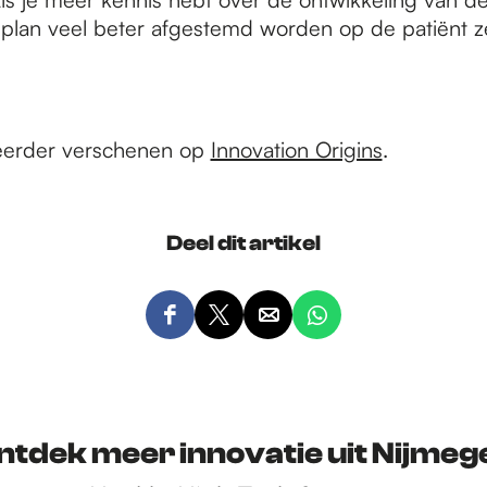
plan veel beter afgestemd worden op de patiënt ze
s eerder verschenen op
Innovation Origins
.
Deel dit artikel
D
D
D
D
e
e
e
e
e
e
e
e
l
l
l
l
d
d
d
d
ntdek meer innovatie uit Nijmeg
e
e
e
e