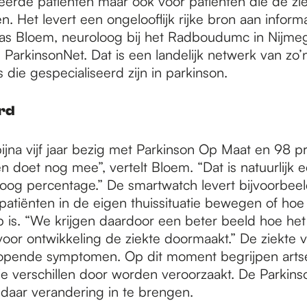
eerde patiënten maar ook voor patiënten die de zie
. Het levert een ongelooflijk rijke bron aan inform
 Bas Bloem, neuroloog bij het Radboudumc in Nijme
n ParkinsonNet. Dat is een landelijk netwerk van zo
 die gespecialiseerd zijn in parkinson.
rd
bijna vijf jaar bezig met Parkinson Op Maat en 98 p
 doet nog mee”, vertelt Bloem. “Dat is natuurlijk 
oog percentage.” De smartwatch levert bijvoorbeel
atiënten in de eigen thuissituatie bewegen of hoe 
p is. “We krijgen daardoor een beter beeld hoe he
voor ontwikkeling de ziekte doormaakt.” De ziekte 
lopende symptomen. Op dit moment begrijpen arts
e verschillen door worden veroorzaakt. De Parkin
 daar verandering in te brengen.