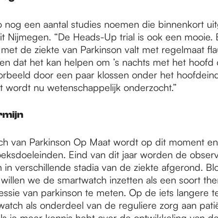
 nog een aantal studies noemen die binnenkort ui
t Nijmegen. “De Heads-Up trial is ook een mooie. 
met de ziekte van Parkinson valt met regelmaat fla
gen dat het kan helpen om ’s nachts met het hoof
oorbeeld door een paar klossen onder het hoofdein
it wordt nu wetenschappelijk onderzocht.”
rmijn
h van Parkinson Op Maat wordt op dit moment enk
eksdoeleinden. Eind van dit jaar worden de observ
n in verschillende stadia van de ziekte afgerond. B
n willen we de smartwatch inzetten als een soort t
ssie van parkinson te meten. Op de iets langere te
atch als onderdeel van de reguliere zorg aan pati
ls je meer kennis hebt over de ontwikkeling van de