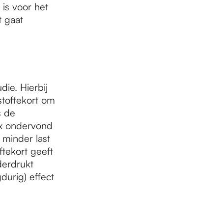
is voor het
t gaat
die. Hierbij
stoftekort om
s de
ox ondervond
, minder last
tekort geeft
derdrukt
durig) effect