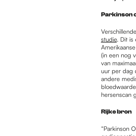
e
Parkinson 
p
Verschillend
studie
. Dit 
a
Amerikaanse 
(in een nog 
van maximaal
g
uur per dag 
andere medis
e
bloedwaardes
hersenscan 
Rijke bron
“Parkinson Op