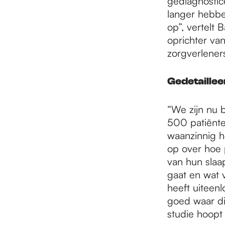
gediagnostic
langer hebben
op”, vertelt
oprichter va
zorgverleners
Gedetaillee
“We zijn nu 
500 patiënten
waanzinnig h
op over hoe p
van hun slaa
gaat en wat 
heeft uiteen
goed waar di
studie hoopt