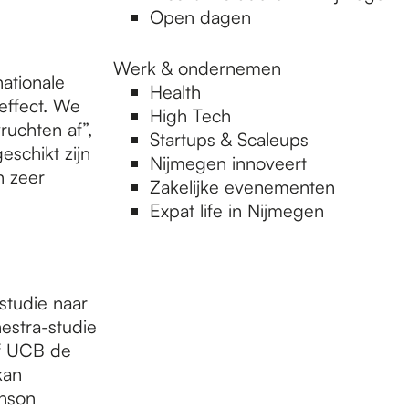
Open dagen
Werk & ondernemen
ationale
Health
effect. We
High Tech
uchten af”,
Startups & Scaleups
schikt zijn
Nijmegen innoveert
n zeer
Zakelijke evenementen
Expat life in Nijmegen
studie naar
estra-studie
jf UCB de
kan
inson