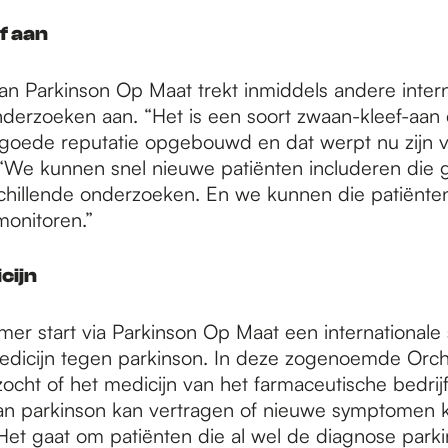
f aan
an Parkinson Op Maat trekt inmiddels andere intern
nderzoeken aan. “Het is een soort zwaan-kleef-aan 
oede reputatie opgebouwd en dat werpt nu zijn vr
“We kunnen snel nieuwe patiënten includeren die ge
chillende onderzoeken. En we kunnen die patiënte
monitoren.”
cijn
er start via Parkinson Op Maat een internationale 
dicijn tegen parkinson. In deze zogenoemde Orch
ocht of het medicijn van het farmaceutische bedri
an parkinson kan vertragen of nieuwe symptomen 
et gaat om patiënten die al wel de diagnose park