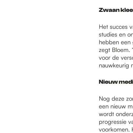
Zwaan klee
Het succes v
studies en o
hebben een g
zegt Bloem. 
voor de vers
nauwkeurig 
Nieuw medi
Nog deze zom
een nieuw me
wordt onderz
progressie v
voorkomen. H