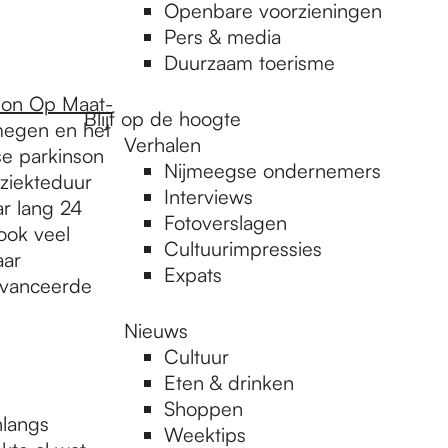
Openbare voorzieningen
Pers & media
Duurzaam toerisme
son Op Maat-
Blijf op de hoogte
megen en het
Verhalen
se parkinson
Nijmeegse ondernemers
 ziekteduur
Interviews
ar lang 24
Fotoverslagen
ook veel
Cultuurimpressies
aar
Expats
avanceerde
Nieuws
Cultuur
Eten & drinken
Shoppen
nlangs
Weektips