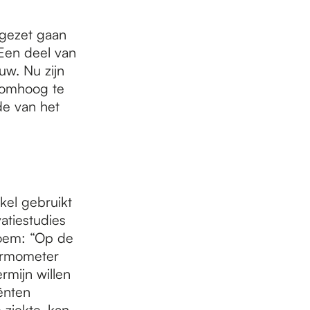
tgezet gaan
Een deel van
uw. Nu zijn
d omhoog te
de van het
el gebruikt
atiestudies
loem: “Op de
hermometer
rmijn willen
ënten
 ziekte, kan