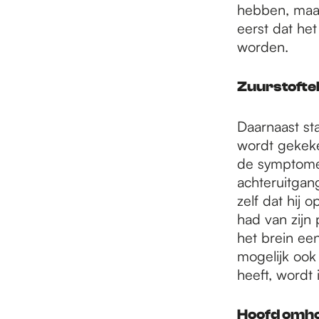
hebben, maar
eerst dat het
worden.
Zuurstofte
Daarnaast sta
wordt gekeke
de symptomen
achteruitgan
zelf dat hij 
had van zijn
het brein ee
mogelijk ook 
heeft, wordt 
Hoofd omh