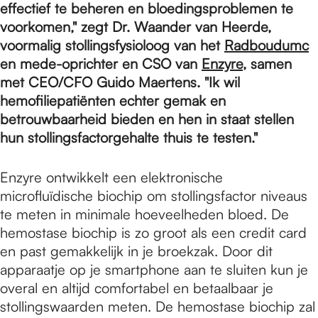
e
effectief te beheren en bloedingsproblemen te
voorkomen," zegt Dr. Waander van Heerde,
voormalig stollingsfysioloog van het
Radboudumc
p
en mede-oprichter en CSO van
Enzyre
, samen
met CEO/CFO Guido Maertens. "Ik wil
a
hemofiliepatiënten echter gemak en
betrouwbaarheid bieden en hen in staat stellen
hun stollingsfactorgehalte thuis te testen."
g
Enzyre ontwikkelt een elektronische
microfluïdische biochip om stollingsfactor niveaus
e
te meten in minimale hoeveelheden bloed. De
hemostase biochip is zo groot als een credit card
en past gemakkelijk in je broekzak. Door dit
apparaatje op je smartphone aan te sluiten kun je
overal en altijd comfortabel en betaalbaar je
stollingswaarden meten. De hemostase biochip zal