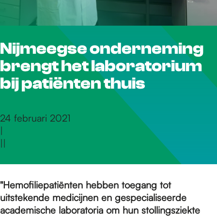
r
Nijmeegse onderneming
d
brengt het laboratorium
e
bij patiënten thuis
h
24 februari 2021
|
|
|
o
m
"Hemofiliepatiënten hebben toegang tot
uitstekende medicijnen en gespecialiseerde
academische laboratoria om hun stollingsziekte