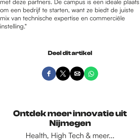
met deze partners. De campus is een ideale plaats
om een bedrijf te starten, want ze biedt de juiste
mix van technische expertise en commerciële
instelling."
Deel dit artikel
D
D
D
D
e
e
e
e
e
e
e
e
l
l
l
l
d
d
d
d
Ontdek meer innovatie uit
e
e
e
e
Nijmegen
z
z
z
z
e
e
e
e
Health, High Tech & meer...