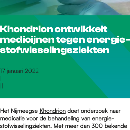
r
Khondrion ontwikkelt
d
medicijnen tegen energie-
e
stofwisselingsziekten
h
17 januari 2022
|
|
|
o
m
Het Nijmeegse
Khondrion
doet onderzoek naar
medicatie voor de behandeling van energie-
stofwisselingziekten. Met meer dan 300 bekende