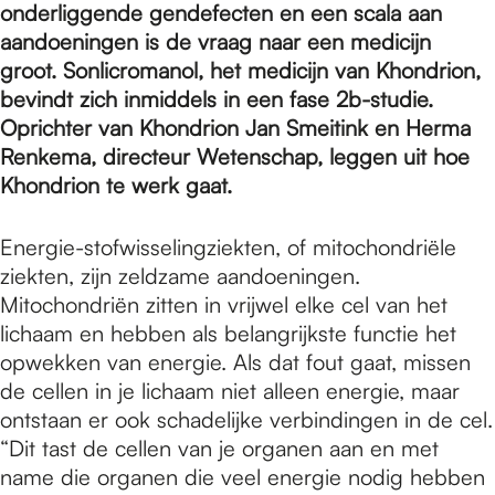
e
onderliggende gendefecten en een scala aan
aandoeningen is de vraag naar een medicijn
groot. Sonlicromanol, het medicijn van Khondrion,
p
bevindt zich inmiddels in een fase 2b-studie.
Oprichter van Khondrion Jan Smeitink en Herma
a
Renkema, directeur Wetenschap, leggen uit hoe
Khondrion te werk gaat.
g
Energie-stofwisselingziekten, of mitochondriële
ziekten, zijn zeldzame aandoeningen.
Mitochondriën zitten in vrijwel elke cel van het
e
lichaam en hebben als belangrijkste functie het
opwekken van energie. Als dat fout gaat, missen
de cellen in je lichaam niet alleen energie, maar
ontstaan er ook schadelijke verbindingen in de cel.
“Dit tast de cellen van je organen aan en met
name die organen die veel energie nodig hebben