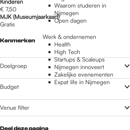
Kinderen
Waarom studeren in
€ 7,50
Nijmegen
MJK (Museumjaarkaart)
Open dagen
Gratis
Werk & ondernemen
Kenmerken
Health
High Tech
Startups & Scaleups
Doelgroep
Nijmegen innoveert
Zakelijke evenementen
Expat life in Nijmegen
Budget
Venue filter
Deel deze pagina