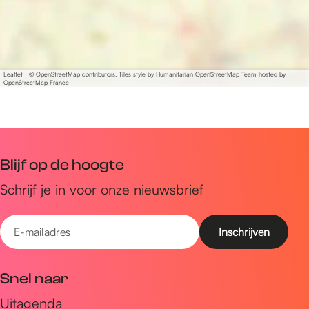
i
l
a
s
i
l
s
i
s
Leaflet
|
© OpenStreetMap contributors, Tiles style by Humanitarian OpenStreetMap Team hosted by
OpenStreetMap France
Blijf op de hoogte
Schrijf je in voor onze nieuwsbrief
E
-
m
Snel naar
a
Uitagenda
i