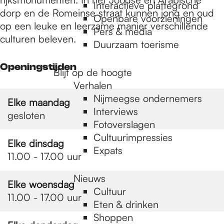
e
Interactieve plattegrond
dorp en de Romeinse straat kunnen jong en oud
Openbare voorzieningen
op een leuke en leerzame manier verschillende
Pers & media
p
culturen beleven.
Duurzaam toerisme
Openingstijden
a
Blijf op de hoogte
Verhalen
Nijmeegse ondernemers
Elke maandag
g
Interviews
gesloten
Fotoverslagen
Cultuurimpressies
e
Elke dinsdag
Expats
11.00 - 17.00 uur
Nieuws
Elke woensdag
Cultuur
11.00 - 17.00 uur
Eten & drinken
Shoppen