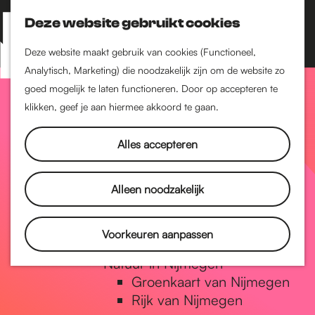
Nijmegen-Zuid
Nijmegen-Nieuw-West
Deze website gebruikt cookies
Z
K
Nijmegen-Oud-West
o
a
M
Deze website maakt gebruik van cookies (Functioneel,
Dukenburg
e
a
Analytisch, Marketing) die noodzakelijk zijn om de website zo
e
Lindenholt
G
k
r
goed mogelijk te laten functioneren. Door op accepteren te
n
e
t
klikken, geef je aan hiermee akkoord te gaan.
Historie
u
n
De oudste stad van
a
Alles accepteren
Nederland
Historische tijdlijn
n
Romeinse Limes
Alleen noodzakelijk
Vrede van Nijmegen
Penning
a
Voorkeuren aanpassen
Natuur in Nijmegen
Groenkaart van Nijmegen
a
Rijk van Nijmegen