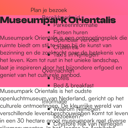
r
Plan je bezoek
Bereikbaarheid
Museumpark Orientalis
Parkeerinformatie
d
Fietsen huren
Museumpark Orientalis is een ontmoetingsplek die
Openbaar vervoer
ruimte biedt om stil te staan bij de kunst van
Cruisereis
e
bezinning en de zoektocht naar de betekenis van
Taxi's in Nijmegen
het leven. Kom tot rust in het unieke landschap,
laat je inspireren door het bijzondere erfgoed en
h
Overnachten
geniet van het culturele aanbod.
Hotels
Bed & breakfast
o
Museumpark Orientalis is het oudste
openluchtmuseum van Nederland, gericht op het
Informatie
culturele ontmoetingen. De kleurrijke wereld van
m
Waarom Nijmegen
verschillende levensbeschouwingen komt tot leven
bezoeken?
in een 30 hectare groot museumpark met diverse
Citystore Rijk van Nijmegen
rijksmonumenten. In het Joodse en Arabische