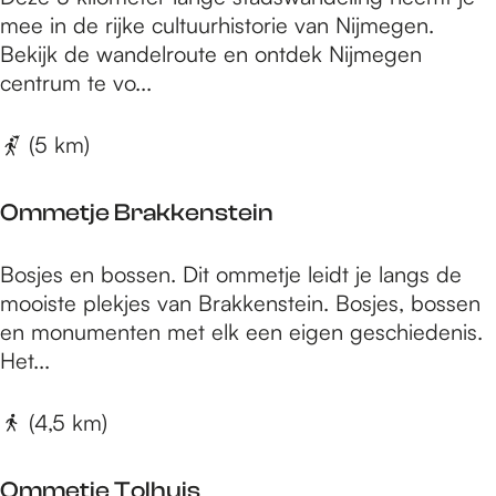
:
r
k
e
n
t
mee in de rijke cultuurhistorie van Nijmegen.
o
k
u
a
Bekijk de wandelroute en ontdek Nijmegen
p
e
m
d
centrum te vo...
n
:
e
s
b
n
w
(5 km)
e
t
a
r
v
n
g
a
Ommetje Brakkenstein
d
n
e
h
O
Bosjes en bossen. Dit ommetje leidt je langs de
l
e
m
mooiste plekjes van Brakkenstein. Bosjes, bossen
i
t
m
en monumenten met elk een eigen geschiedenis.
n
J
e
Het...
a
g
t
a
N
j
r
(4,5 km)
i
e
j
B
m
Ommetje Tolhuis