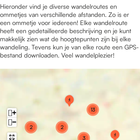
e
Hieronder vind je diverse wandelroutes en
ommetjes van verschillende afstanden. Zo is er
p
een ommetje voor iedereen! Elke wandelroute
heeft een gedetailleerde beschrijving en je kunt
makkelijk zien wat de hoogtepunten zijn bij elke
a
wandeling. Tevens kun je van elke route een GPS-
bestand downloaden. Veel wandelplezier!
g
e
O
p
13
+
e
n
−
2
2
M
O
o
3