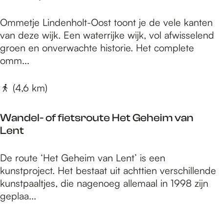
a
ë
l
z
n
O
r
Ommetje Lindenholt-Oost toont je de vele kanten
e
b
m
o
van deze wijk. Een waterrijke wijk, vol afwisselend
n
o
m
u
groen en onverwachte historie. Het complete
k
o
e
t
omm...
a
m
t
e
m
j
(4,6 km)
p
e
L
Wandel- of fietsroute Het Geheim van
i
Lent
n
d
W
De route ‘Het Geheim van Lent’ is een
e
a
kunstproject. Het bestaat uit achttien verschillende
n
n
kunstpaaltjes, die nagenoeg allemaal in 1998 zijn
h
d
geplaa...
o
e
l