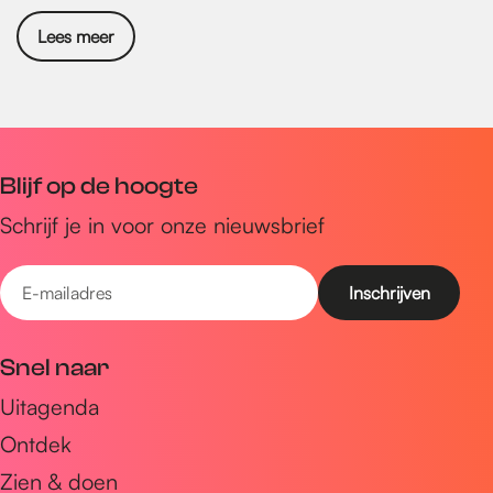
Lees meer
Blijf op de hoogte
Schrijf je in voor onze nieuwsbrief
E
-
m
Snel naar
a
Uitagenda
i
Ontdek
l
a
Zien & doen