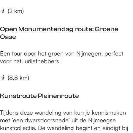
t
e
e
r
(2 km)
n
h
o
d
e
u
a
Open Monumentendag route: Groene
i
t
g
Oase
m
e
r
v
D
o
O
a
Een tour door het groen van Nijmegen, perfect
o
u
p
n
voor natuurliefhebbers.
o
t
e
L
r
e
n
e
(8,8 km)
d
:
M
n
e
S
o
t
S
Kunstroute Pleinenroute
t
n
t
a
u
a
K
d
Tijdens deze wandeling van kun je kennismaken
m
d
u
s
met ‘een dwarsdoorsnede’ uit de Nijmeegse
e
-
n
j
kunstcollectie. De wandeling begint en eindigt bij
n
O