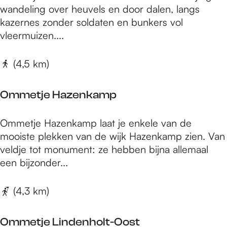
u
m
wandeling over heuvels en door dalen, langs
a
t
m
kazernes zonder soldaten en bunkers vol
r
e
e
vleermuizen....
c
:
t
h
K
j
(4,5 km)
i
i
e
t
d
L
e
Ommetje Hazenkamp
s
i
c
m
t
O
Ommetje Hazenkamp laat je enkele van de
o
u
m
mooiste plekken van de wijk Hazenkamp zien. Van
s
u
m
veldje tot monument: ze hebben bijna allemaal
e
r
e
een bijzonder...
n
w
t
M
a
j
(4,3 km)
a
n
e
r
d
H
i
Ommetje Lindenholt-Oost
e