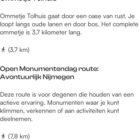
r
e
a
g
O
Ommetje Tolhuis gaat door een oase van rust. Je
k
e
m
loopt langs oude lanen en door bos. Het complete
k
n
m
ommetje is 3,7 kilometer lang.
e
|
e
n
5
t
(3,7 km)
s
k
j
t
m
e
e
Open Monumentendag route:
T
i
Avontuurlijk Nijmegen
o
n
l
O
Deze route is voor degenen die houden van een
h
p
actieve ervaring. Monumenten waar je kunt
u
e
klimmen, verkennen of aan activiteiten kunt
i
n
deelnemen.
s
M
o
(7,8 km)