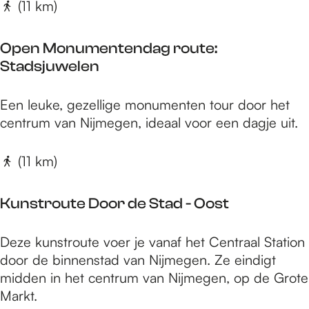
l
(11 km)
t
-
-
o
O
Open Monumentendag route:
f
o
Stadsjuwelen
f
s
i
t
O
Een leuke, gezellige monumenten tour door het
e
p
centrum van Nijmegen, ideaal voor een dagje uit.
t
e
s
n
(11 km)
r
M
o
o
u
Kunstroute Door de Stad - Oost
n
t
u
e
K
Deze kunstroute voer je vanaf het Centraal Station
m
H
u
door de binnenstad van Nijmegen. Ze eindigt
e
e
n
midden in het centrum van Nijmegen, op de Grote
n
t
s
Markt.
t
G