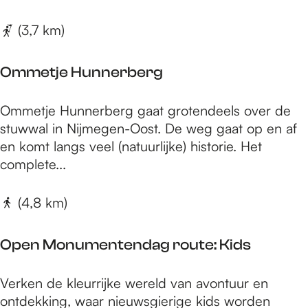
e
l
e
t
(3,7 km)
d
n
j
&
e
H
Ommetje Hunnerberg
H
e
a
e
O
Ommetje Hunnerberg gaat grotendeels over de
t
s
m
stuwwal in Nijmegen-Oost. De weg gaat op en af
e
m
en komt langs veel (natuurlijke) historie. Het
r
e
complete...
t
t
-
j
(4,8 km)
N
e
o
H
o
Open Monumentendag route: Kids
u
r
n
d
O
Verken de kleurrijke wereld van avontuur en
n
p
ontdekking, waar nieuwsgierige kids worden
e