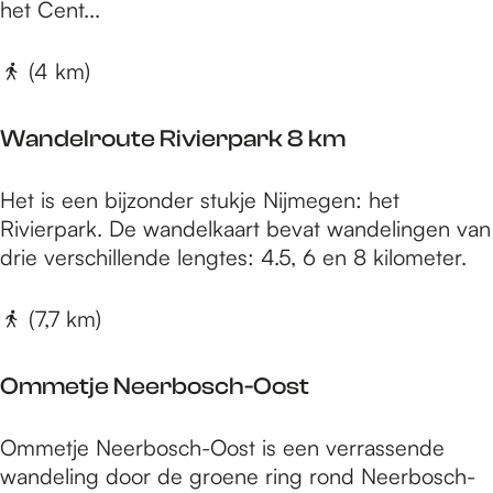
s
u
het Cent...
t
o
t
w
e
s
r
e
(4 km)
n
t
o
l
d
u
e
a
Wandelroute Rivierpark 8 km
t
n
g
e
r
W
Het is een bijzonder stukje Nijmegen: het
P
o
a
Rivierpark. De wandelkaart bevat wandelingen van
l
u
n
drie verschillende lengtes: 4.5, 6 en 8 kilometer.
e
t
d
i
e
e
(7,7 km)
n
:
l
e
G
r
n
Ommetje Neerbosch-Oost
r
o
r
o
u
o
O
e
Ommetje Neerbosch-Oost is een verrassende
t
u
m
n
wandeling door de groene ring rond Neerbosch-
e