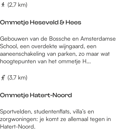
A
j
(2,7 km)
i
v
e
e
o
B
r
Ommetje Heseveld & Hees
n
o
p
t
t
a
O
u
Gebouwen van de Bossche en Amsterdamse
t
r
m
u
School, een overdekte wijngaard, een
e
k
m
r
aaneenschakeling van parken, zo maar wat
n
6
e
l
hoogtepunten van het ommetje H...
d
k
t
i
a
m
j
j
(3,7 km)
a
e
k
l
H
N
Ommetje Hatert-Noord
e
i
s
j
O
Sportvelden, studentenflats, villa’s en
e
m
m
zorgwoningen: je komt ze allemaal tegen in
v
e
m
Hatert-Noord.
e
g