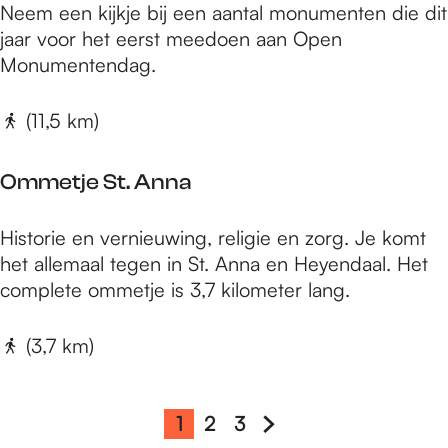
s
O
Neem een kijkje bij een aantal monumenten die dit
f
t
p
jaar voor het eerst meedoen aan Open
s
e
Monumentendag.
k
n
u
M
(11,5 km)
i
o
l
n
Ommetje St. Anna
u
m
O
Historie en vernieuwing, religie en zorg. Je komt
e
m
het allemaal tegen in St. Anna en Heyendaal. Het
n
m
complete ommetje is 3,7 kilometer lang.
t
e
e
t
(3,7 km)
n
j
d
e
a
S
1
2
3
g
H
G
G
G
t