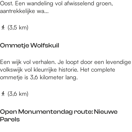
t
m
e
Oost. Een wandeling vol afwisselend groen,
R
e
e
O
aantrekkelijke wa...
i
t
a
v
j
s
(3,5 km)
i
e
e
e
N
r
Ommetje Wolfskuil
e
p
e
a
O
Een wijk vol verhalen. Je loopt door een levendige
r
r
m
volkswijk vol kleurrijke historie. Het complete
b
k
m
ommetje is 3,6 kilometer lang.
o
8
e
s
k
t
(3,6 km)
c
m
j
h
e
-
Open Monumentendag route: Nieuwe
W
O
Parels
o
o
l