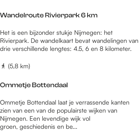
n
u
Wandelroute Rivierpark 6 km
m
e
W
Het is een bijzonder stukje Nijmegen: het
n
a
Rivierpark. De wandelkaart bevat wandelingen van
t
n
drie verschillende lengtes: 4.5, 6 en 8 kilometer.
e
d
n
e
(5,8 km)
d
l
a
r
g
Ommetje Bottendaal
o
r
u
o
O
Ommetje Bottendaal laat je verrassende kanten
t
u
m
zien van een van de populairste wijken van
e
t
m
Nijmegen. Een levendige wijk vol
R
e
e
groen, geschiedenis en be...
i
:
t
v