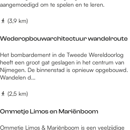
e
aangemoedigd om te spelen en te leren.
r
n
b
M
(3,9 km)
e
o
r
n
g
Wederopbouwarchitectuur wandelroute
u
m
W
Het bombardement in de Tweede Wereldoorlog
e
e
heeft een groot gat geslagen in het centrum van
n
d
Nijmegen. De binnenstad is opnieuw opgebouwd.
t
e
Wandelen d...
e
r
n
o
(2,5 km)
d
p
a
b
g
Ommetje Limos en Mariënboom
o
r
u
o
O
Ommetje Limos & Mariënboom is een veelzijdige
w