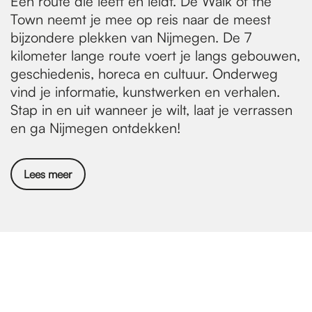
Een route die leeft en leidt. De Walk of the
p
Town neemt je mee op reis naar de meest
a
bijzondere plekken van Nijmegen. De 7
kilometer lange route voert je langs gebouwen,
g
geschiedenis, horeca en cultuur. Onderweg
i
vind je informatie, kunstwerken en verhalen.
n
Stap in en uit wanneer je wilt, laat je verrassen
a
en ga Nijmegen ontdekken!
Lees meer