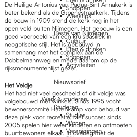
De Heilige Antonius van Padua-Sint Annakerk is
Shoppen
beter bekend als de Groenestraatkerk. Tijdens
Weektips
de bouw in 1909 stond de kerk nog in het
open veld buiten Nijmegen. Het gebouw is een
Beste van Nijmegen
goed voorbeeld van een kruisbasiliek in
Cultuur
neogotische stijl. Het is gebouwd in
Eten & drinken
samenhang met het complex aan de
Shoppen
Dobbelmannweg en mede daarom op de
Activiteiten
rijksmonumentenlijst gezet.
Nieuwsbrief
Het Veldje
Het had niet veel gescheeld of dit veldje was
Werk & studeren
volgebouwd met winkels. Sinds 1995 vocht
Studeren
bewonerscomité Hazenkamp voor behoud van
Studies
deze plek voor recreatie. Met succes: sinds
Wonen
2005 spelen hier weer kinderen en ontmoeten
Verenigingen
buurtbewoners elkaar. In overleg met de