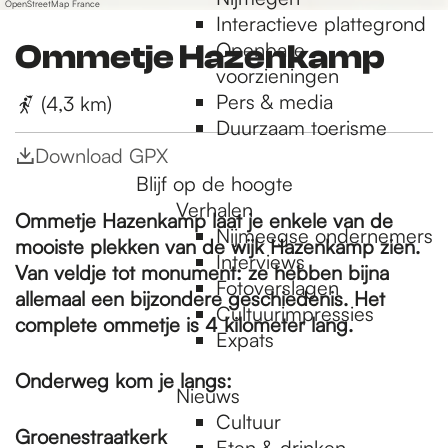
OpenStreetMap France
Interactieve plattegrond
Openbare
Ommetje Hazenkamp
voorzieningen
Pers & media
(4,3 km)
Duurzaam toerisme
Download GPX
Blijf op de hoogte
Verhalen
Ommetje Hazenkamp laat je enkele van de
Nijmeegse ondernemers
mooiste plekken van de wijk Hazenkamp zien.
Interviews
Van veldje tot monument: ze hebben bijna
Fotoverslagen
allemaal een bijzondere geschiedenis. Het
Cultuurimpressies
complete ommetje is 4 kilometer lang.
Expats
Onderweg kom je langs:
Nieuws
Cultuur
Groenestraatkerk
Eten & drinken