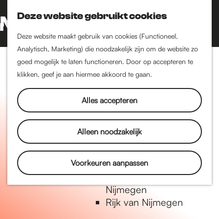
Nijmegen-Oud-West
Deze website gebruikt cookies
Dukenburg
Z
K
Lindenholt
o
a
G
M
Deze website maakt gebruik van cookies (Functioneel,
e
a
a
Analytisch, Marketing) die noodzakelijk zijn om de website zo
e
Historie
k
r
n
goed mogelijk te laten functioneren. Door op accepteren te
n
De oudste stad van
e
t
a
klikken, geef je aan hiermee akkoord te gaan.
u
Nederland
n
a
Historische tijdlijn
r
Alles accepteren
Romeinse Limes
d
Vrede van Nijmegen
e
Alleen noodzakelijk
Penning
h
o
m
Voorkeuren aanpassen
Natuur in Nijmegen
e
Groenkaart van
p
Nijmegen
a
Rijk van Nijmegen
g