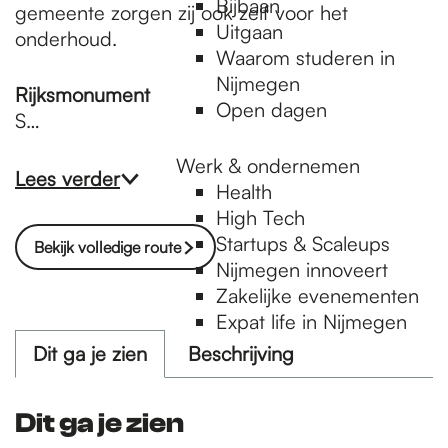
Bijbaan
gemeente zorgen zij ook zelf voor het
Uitgaan
onderhoud.
Waarom studeren in
Nijmegen
Rijksmonument
Open dagen
S…
Werk & ondernemen
Lees verder
Health
High Tech
Startups & Scaleups
Bekijk volledige route
Nijmegen innoveert
Zakelijke evenementen
Expat life in Nijmegen
Dit ga je zien
Beschrijving
Dit ga je zien