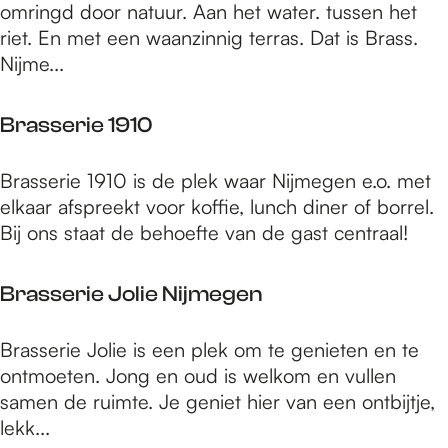
r
omringd door natuur. Aan het water. tussen het
Z
a
riet. En met een waanzinnig terras. Dat is Brass.
w
s
Nijme...
e
s
e
.
Brasserie 1910
f
B
Brasserie 1910 is de plek waar Nijmegen e.o. met
r
elkaar afspreekt voor koffie, lunch diner of borrel.
a
Bij ons staat de behoefte van de gast centraal!
s
s
Brasserie Jolie Nijmegen
e
r
B
Brasserie Jolie is een plek om te genieten en te
i
r
ontmoeten. Jong en oud is welkom en vullen
e
a
samen de ruimte. Je geniet hier van een ontbijtje,
1
s
lekk...
9