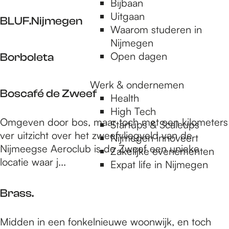
p
a
Bijbaan
B
d
l
Uitgaan
BLUF.Nijmegen
i
e
u
Waarom studeren in
s
p
Nijmegen
B
t
l
Open dagen
Borboleta
L
r
a
U
o
n
Werk & ondernemen
B
F
R
Boscafé de Zweef
k
Health
o
.
e
High Tech
r
N
g
B
Omgeven door bos, maar toch met een kilometers
Startups & Scaleups
b
i
e
o
ver uitzicht over het zweefvliegveld van de
Nijmegen innoveert
o
j
n
s
Nijmeegse Aeroclub is de Zweef een unieke
Zakelijke evenementen
l
m
t
c
locatie waar j...
Expat life in Nijmegen
e
e
a
t
g
f
a
Brass.
e
é
n
d
B
Midden in een fonkelnieuwe woonwijk, en toch
e