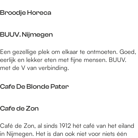
s
1
e
Broodje Horeca
0
r
i
B
e
BUUV. Nijmegen
r
J
o
o
B
Een gezellige plek om elkaar te ontmoeten. Goed,
o
l
U
eerlijk en lekker eten met fijne mensen. BUUV.
d
i
U
met de V van verbinding.
j
e
V
e
N
.
H
Cafe De Blonde Pater
i
N
o
j
i
r
C
m
j
Cafe de Zon
e
a
e
m
c
f
g
e
C
a
Café de Zon, al sinds 1912 hét café van het eiland
e
e
g
a
in Nijmegen. Het is dan ook niet voor niets één
D
n