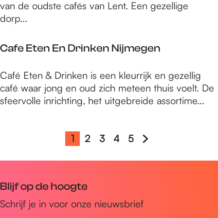
e
f
van de oudste cafés van Lent. Een gezellige
e
n
e
dorp...
B
d
l
e
o
Cafe Eten En Drinken Nijmegen
Z
n
o
d
C
Café Eten & Drinken is een kleurrijk en gezellig
n
e
a
café waar jong en oud zich meteen thuis voelt. De
P
f
sfeervolle inrichting, het uitgebreide assortime...
a
e
t
E
e
t
1
2
3
4
5
H
G
G
G
G
G
r
e
u
a
a
a
a
a
n
i
n
n
n
n
n
E
Blijf op de hoogte
n
d
a
a
a
a
a
D
i
a
a
a
a
a
Schrijf je in voor onze nieuwsbrief
r