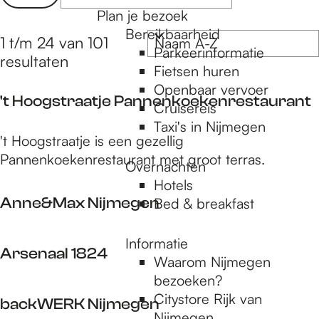
a
e
Plan je bezoek
r
t
Bereikbaarheid
t
S
1 t/m 24 van 101
z
Parkeerinformatie
e
o
resultaten
o
Fietsen huren
e
r
e
Openbaar vervoer
r
t
't Hoogstraatje Pannenkoekenrestaurant
Cruisereis
o
k
e
Taxi's in Nijmegen
p
e
j
'
't Hoogstraatje is een gezellig
:
r
e
t
Pannenkoekenrestaurant met groot terras.
Overnachten
o
H
Hotels
p
o
Anne&Max Nijmegen
Bed & breakfast
:
o
g
A
Informatie
s
Arsenaal 1824
n
Waarom Nijmegen
t
n
bezoeken?
r
A
e
Citystore Rijk van
backWERK Nijmegen
a
r
&
Nijmegen