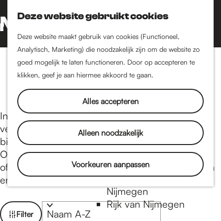
Nijmegen-Oud-West
Deze website gebruikt cookies
Dukenburg
Z
K
Lindenholt
o
a
G
M
Deze website maakt gebruik van cookies (Functioneel,
e
a
a
Analytisch, Marketing) die noodzakelijk zijn om de website zo
e
Historie
k
r
n
goed mogelijk te laten functioneren. Door op accepteren te
n
Lunchen
De oudste stad van
e
t
a
klikken, geef je aan hiermee akkoord te gaan.
u
Nederland
n
a
Historische tijdlijn
r
Alles accepteren
Romeinse Limes
d
In Nijmegen kun je lekker lunchen op een van de
Vrede van Nijmegen
e
vele terrassen in het centrum. De Nijmeegse
Alleen noodzakelijk
Penning
h
binnenstad heeft vele lunchrooms en brasseries.
o
Of je nu een broodje gezond, een gebakken eitje
m
Voorkeuren aanpassen
Natuur in Nijmegen
of een drie-gangen menu wil, voor elke lunch zijn
e
Groenkaart van
er verschillende restaurants en eetcafés.
p
Nijmegen
a
Rijk van Nijmegen
W
S
Filter
g
o