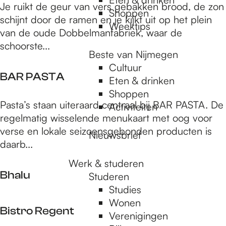
e
t
B
Je ruikt de geur van vers gebakken brood, de zon
s
k
B
Shoppen
s
o
a
schijnt door de ramen en je kijkt uit op het plein
L
e
a
Weektips
t
k
van de oude Dobbelmanfabriek, waar de
a
r
r
a
k
schoorste...
n
i
t
u
Beste van Nijmegen
e
g
j
r
Cultuur
r
e
K
BAR PASTA
a
Eten & drinken
s
H
o
n
Shoppen
c
e
e
B
Pasta’s staan uiteraard centraal bij BAR PASTA. De
t
Activiteiten
a
z
k
A
regelmatig wisselende menukaart met oog voor
f
e
k
R
verse en lokale seizoensgebonden producten is
Nieuwsbrief
é
l
o
P
daarb...
B
e
A
r
Werk & studeren
k
S
Bhalu
o
Studeren
T
o
Studies
A
d
B
Wonen
Bistro Regent
o
h
Verenigingen