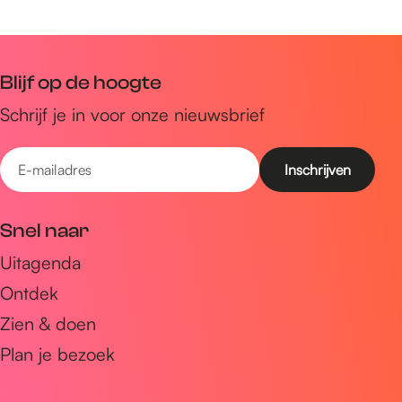
Blijf op de hoogte
Schrijf je in voor onze nieuwsbrief
E
-
m
Snel naar
a
Uitagenda
i
Ontdek
l
a
Zien & doen
d
Plan je bezoek
r
e