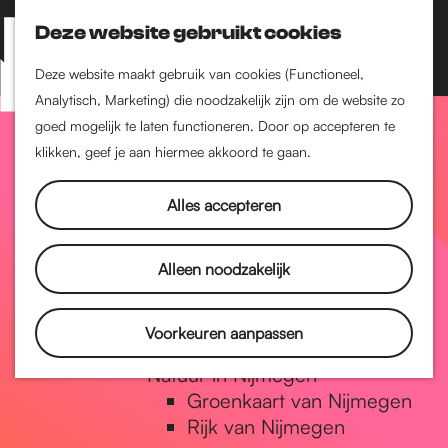
Nijmegen-Zuid
Nijmegen-Nieuw-West
Deze website gebruikt cookies
Z
K
Nijmegen-Oud-West
o
a
M
Deze website maakt gebruik van cookies (Functioneel,
Dukenburg
e
a
Analytisch, Marketing) die noodzakelijk zijn om de website zo
e
Lindenholt
G
k
r
goed mogelijk te laten functioneren. Door op accepteren te
n
e
t
klikken, geef je aan hiermee akkoord te gaan.
Historie
u
n
De oudste stad van
a
Alles accepteren
Nederland
Historische tijdlijn
n
Romeinse Limes
Alleen noodzakelijk
Vrede van Nijmegen
Penning
a
Voorkeuren aanpassen
Natuur in Nijmegen
Groenkaart van Nijmegen
a
Rijk van Nijmegen