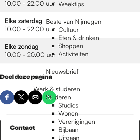
10.00 - 22.00 uur
Weektips
Elke zaterdag
Beste van Nijmegen
10.00 - 22.00 uur
Cultuur
Eten & drinken
Shoppen
Elke zondag
Activiteiten
10.00 - 20.00 uur
Nieuwsbrief
Deel deze pagina
Werk & studeren
Studeren
D
D
D
D
Studies
e
e
e
e
Wonen
e
e
e
e
Verenigingen
l
l
l
l
Contact
Bijbaan
d
d
d
d
Uitgaan