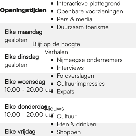
e
Interactieve plattegrond
Openingstijden
Openbare voorzieningen
Pers & media
p
Duurzaam toerisme
Elke maandag
gesloten
a
Blijf op de hoogte
Verhalen
Elke dinsdag
Nijmeegse ondernemers
g
gesloten
Interviews
Fotoverslagen
Elke woensdag
Cultuurimpressies
e
10.00 - 20.00 uur
Expats
Elke donderdag
Nieuws
10.00 - 20.00 uur
Cultuur
Eten & drinken
Elke vrijdag
Shoppen