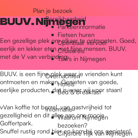
r
Plan je bezoek
Bereikbaarheid
BUUV. Nijmegen
Parkeerinformatie
d
Fietsen huren
Een gezellige plek om elkaar te ontmoeten. Goed,
Openbaar vervoer
eerlijk en lekker eten met fijne mensen. BUUV.
Cruisereis
e
met de V van verbinding.
Taxi's in Nijmegen
h
BUUV. is een fijne plek waar je vrienden kunt
Overnachten
ontmoeten en maken. Genieten van goede,
Hotels
eerlijke producten, dat is waar wij voor staan!
Bed & breakfast
o
vVan koffie tot borrel, van gastvrijheid tot
Informatie
gezelligheid en dit alles aan ons mooie
m
Waarom Nijmegen
Goffertpark.
bezoeken?
Snuffel rustig rond hier en kom bij ons genieten!
Citystore Rijk van Nijmegen