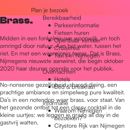
r
Plan je bezoek
Bereikbaarheid
Brass.
Parkeerinformatie
d
Fietsen huren
Midden in een fonkelnieuwe woonwijk, en toch
Openbaar vervoer
omringd door natuur. Aan het water. tussen het
Cruisereis
e
riet. En met een waanzinnig terras. Dat is Brass.
Taxi's in Nijmegen
Nijmegens nieuwste aanwinst, die begin oktober
2020 haar deuren opende voor het publiek.
h
Overnachten
Hotels
No-nonsense gezelligheid, shared dining, een
Bed & breakfast
o
prachtige ambiance en simpelweg pure kwaliteit.
Da’s in een notendop waar brass. voor staat. Van
Informatie
het gezonde ontbijt tot een classy cocktail in de
m
Waarom Nijmegen
kleine uurtjes: we leggen je graag all day in de
bezoeken?
gastvrij watten.
Citystore Rijk van Nijmegen