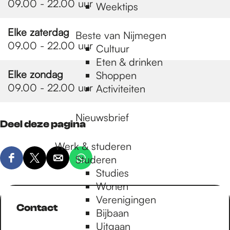
09.00 - 22.00 uur
Weektips
Elke zaterdag
Beste van Nijmegen
09.00 - 22.00 uur
Cultuur
Eten & drinken
Elke zondag
Shoppen
09.00 - 22.00 uur
Activiteiten
Nieuwsbrief
Deel deze pagina
Werk & studeren
Studeren
D
D
D
D
Studies
e
e
e
e
Wonen
e
e
e
e
Verenigingen
l
l
l
l
Contact
Bijbaan
d
d
d
d
Uitgaan