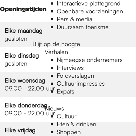
e
Interactieve plattegrond
Openingstijden
Openbare voorzieningen
Pers & media
p
Duurzaam toerisme
Elke maandag
gesloten
a
Blijf op de hoogte
Verhalen
Elke dinsdag
Nijmeegse ondernemers
gesloten
g
Interviews
Fotoverslagen
Elke woensdag
Cultuurimpressies
e
09.00 - 22.00 uur
Expats
Elke donderdag
Nieuws
09.00 - 22.00 uur
Cultuur
Eten & drinken
Elke vrijdag
Shoppen