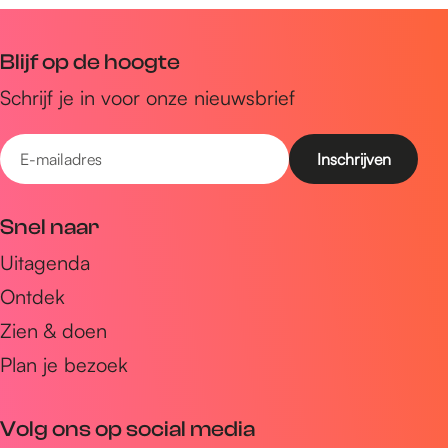
Blijf op de hoogte
Schrijf je in voor onze nieuwsbrief
E
-
m
Snel naar
a
Uitagenda
i
Ontdek
l
a
Zien & doen
d
Plan je bezoek
r
e
Volg ons op social media
s