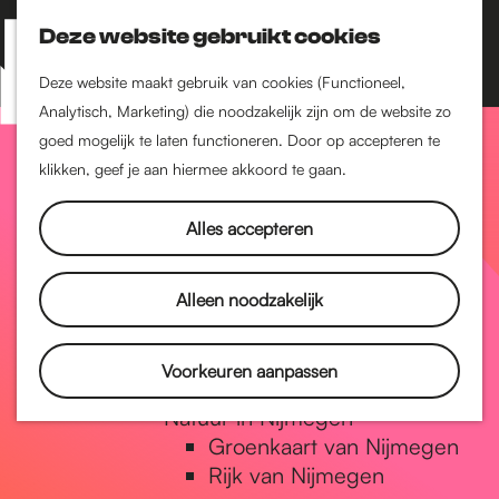
Nijmegen-Zuid
Nijmegen-Nieuw-West
Deze website gebruikt cookies
Z
K
Nijmegen-Oud-West
o
a
M
Deze website maakt gebruik van cookies (Functioneel,
Dukenburg
e
a
Analytisch, Marketing) die noodzakelijk zijn om de website zo
e
Lindenholt
G
k
r
goed mogelijk te laten functioneren. Door op accepteren te
n
e
t
klikken, geef je aan hiermee akkoord te gaan.
Historie
u
n
De oudste stad van
a
Alles accepteren
Nederland
Historische tijdlijn
n
Romeinse Limes
Alleen noodzakelijk
Vrede van Nijmegen
Penning
a
Voorkeuren aanpassen
Natuur in Nijmegen
Groenkaart van Nijmegen
a
Rijk van Nijmegen